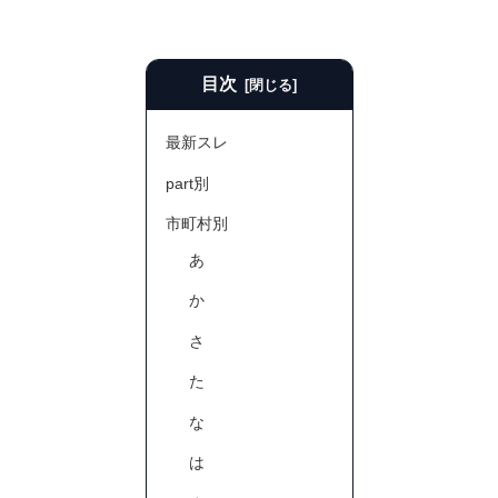
目次
最新スレ
part別
市町村別
あ
か
さ
た
な
は