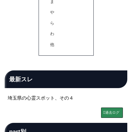
ま
や
ら
わ
他
最新スレ
埼玉県の心霊スポット、その４
過去ログ
part別