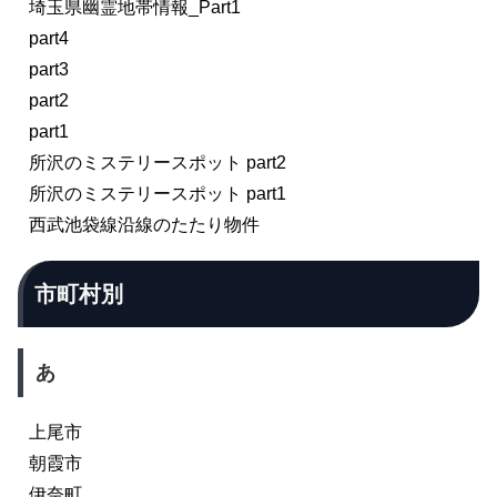
埼玉県幽霊地帯情報_Part1
part4
part3
part2
part1
所沢のミステリースポット part2
所沢のミステリースポット part1
西武池袋線沿線のたたり物件
市町村別
あ
上尾市
朝霞市
伊奈町