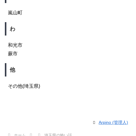
嵐山町
わ
和光市
蕨市
他
その他(埼玉県)
Arpino (管理人)
ホーム
埼玉県の怖い話