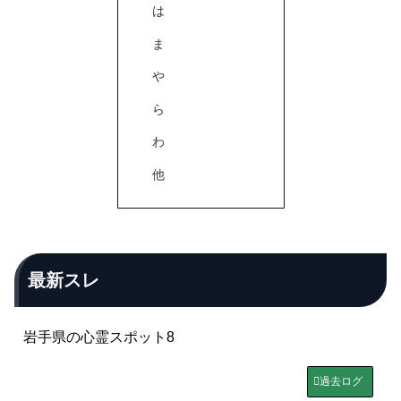
は
ま
や
ら
わ
他
最新スレ
岩手県の心霊スポット8
過去ログ