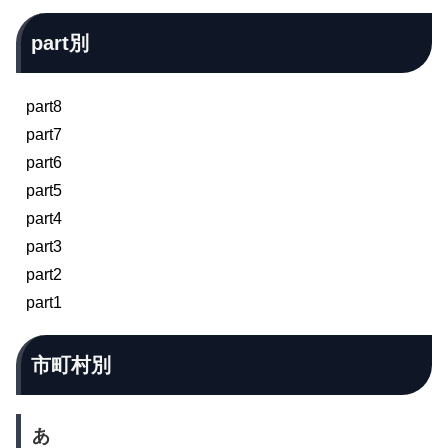
part別
part8
part7
part6
part5
part4
part3
part2
part1
市町村別
あ