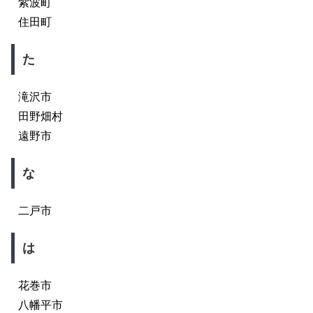
紫波町
住田町
た
滝沢市
田野畑村
遠野市
な
二戸市
は
花巻市
八幡平市