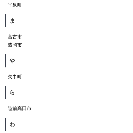
平泉町
ま
宮古市
盛岡市
や
矢巾町
ら
陸前高田市
わ