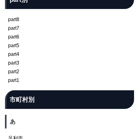
part8
part7
part6
part5
part4
part3
part2
part1
市町村別
あ
足利市