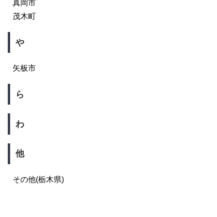
真岡市
茂木町
や
矢板市
ら
わ
他
その他(栃木県)