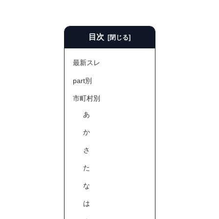
目次
最新スレ
part別
市町村別
あ
か
さ
た
な
は