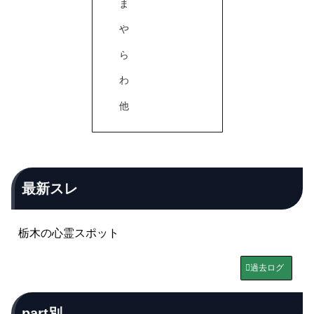
ま
や
ら
わ
他
最新スレ
栃木の心霊スポット
過去ログ
part別