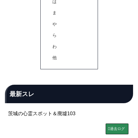
は
ま
や
ら
わ
他
最新スレ
茨城の心霊スポット＆廃墟103
過去ログ