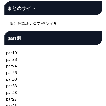
まとめサイト
（仮）突撃ｽﾚまとめ @ ウィキ
part別
part101
part78
part74
part66
part58
part33
part28
part27
part26