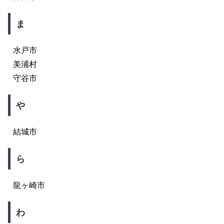
ま
水戸市
美浦村
守谷市
や
結城市
ら
龍ヶ崎市
わ