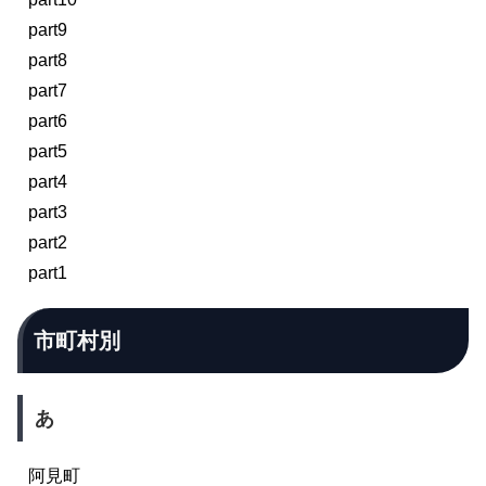
part9
part8
part7
part6
part5
part4
part3
part2
part1
市町村別
あ
阿見町