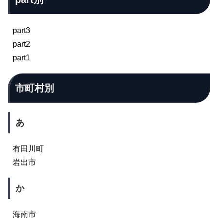
part3
part2
part1
市町村別
あ
有田川町
岩出市
か
海南市