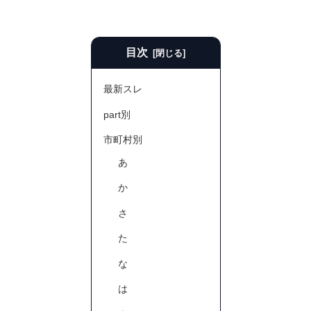
目次
最新スレ
part別
市町村別
あ
か
さ
た
な
は