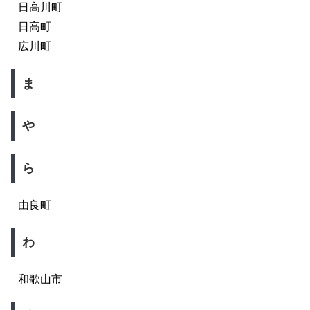
日高川町
日高町
広川町
ま
や
ら
由良町
わ
和歌山市