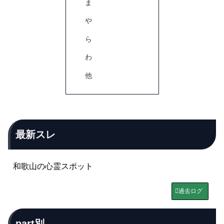
ま
や
ら
わ
他
最新スレ
和歌山の心霊スポット
過去ログ
part別