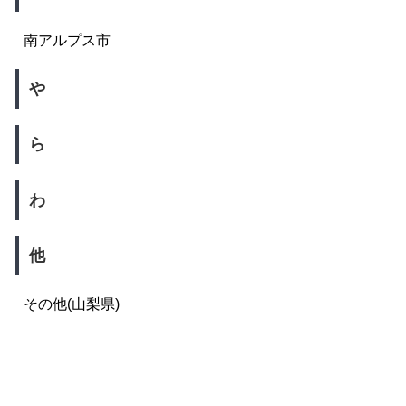
南アルプス市
や
ら
わ
他
その他(山梨県)