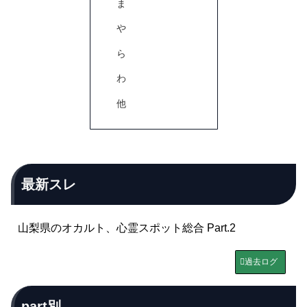
ま
や
ら
わ
他
最新スレ
山梨県のオカルト、心霊スポット総合 Part.2
過去ログ
part別