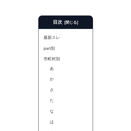
目次
最新スレ
part別
市町村別
あ
か
さ
た
な
は