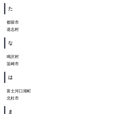
た
都留市
道志村
な
鳴沢村
韮崎市
は
富士河口湖町
北杜市
ま