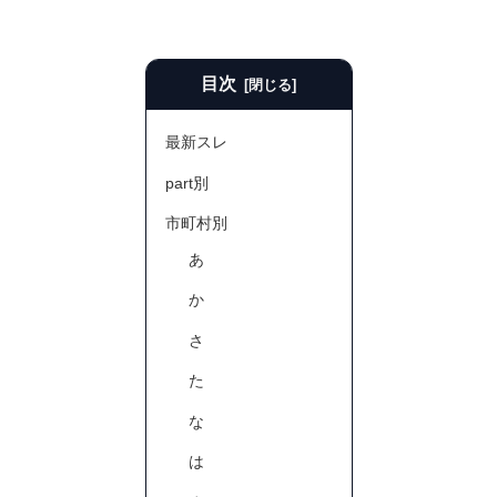
目次
最新スレ
part別
市町村別
あ
か
さ
た
な
は