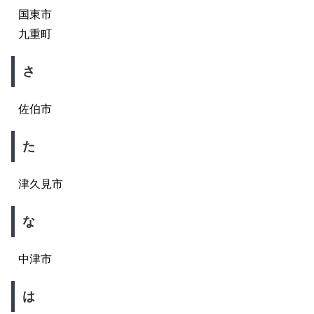
国東市
九重町
さ
佐伯市
た
津久見市
な
中津市
は