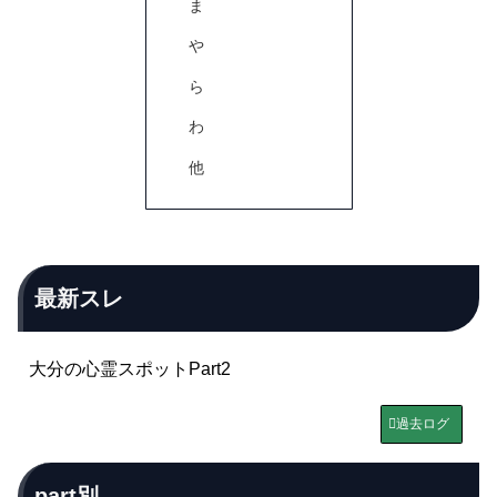
ま
や
ら
わ
他
最新スレ
大分の心霊スポットPart2
過去ログ
part別