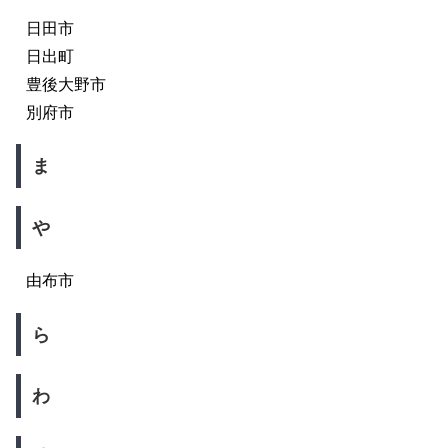
日田市
日出町
豊後大野市
別府市
ま
や
由布市
ら
わ