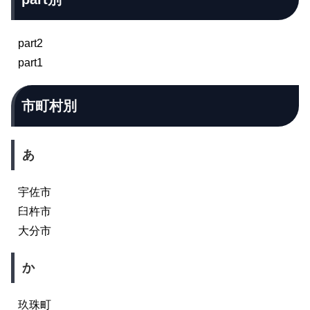
part2
part1
市町村別
あ
宇佐市
臼杵市
大分市
か
玖珠町