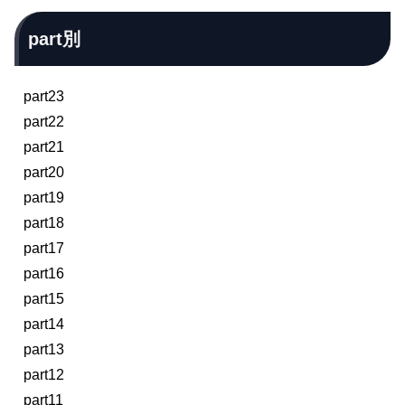
part別
part23
part22
part21
part20
part19
part18
part17
part16
part15
part14
part13
part12
part11