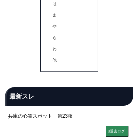
は
ま
や
ら
わ
他
最新スレ
兵庫の心霊スポット 第23夜
過去ログ