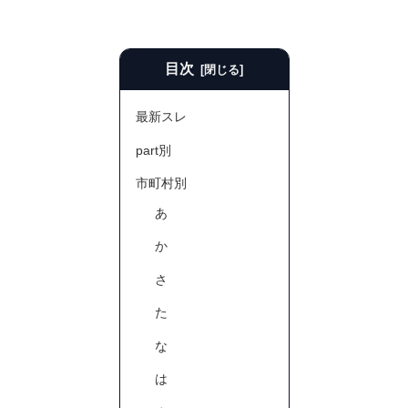
目次
最新スレ
part別
市町村別
あ
か
さ
た
な
は