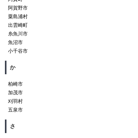
阿賀野市
粟島浦村
出雲崎町
糸魚川市
魚沼市
小千谷市
か
柏崎市
加茂市
刈羽村
五泉市
さ