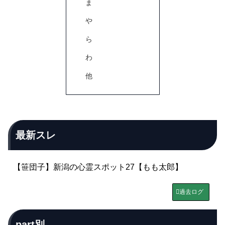
ま
や
ら
わ
他
最新スレ
【笹団子】新潟の心霊スポット27【もも太郎】
過去ログ
part別