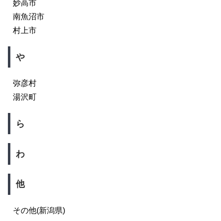
妙高市
南魚沼市
村上市
や
弥彦村
湯沢町
ら
わ
他
その他(新潟県)