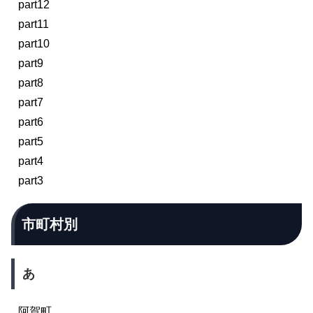
part12
part11
part10
part9
part8
part7
part6
part5
part4
part3
市町村別
あ
阿賀町