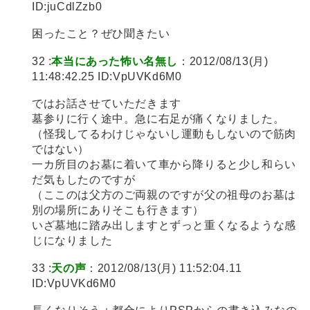
ID:juCdlZzb0
困ったこと？ぜひ聞きたい
32 :
本当にあった怖い名無し
：2012/08/13(月)
11:48:42.25 ID:VpUVKd6M0
ではお話させていただきます
墓参りに行く途中。急に右足が痛くなりました。
（怪我してるわけじゃないし運動もしないので筋肉
ではない）
一カ所目のお墓に着いて車から降りると少し和らい
だ気もしたのですが
（ここのは父方のご両親のですが父の祖母のお墓は
別の場所にありそこも行きます）
いざ墓地に踏み出しますとずっと重くなるような感
じになりました
33 :
天の声
：2012/08/13(月) 11:52:04.11
ID:VpUVKd6M0