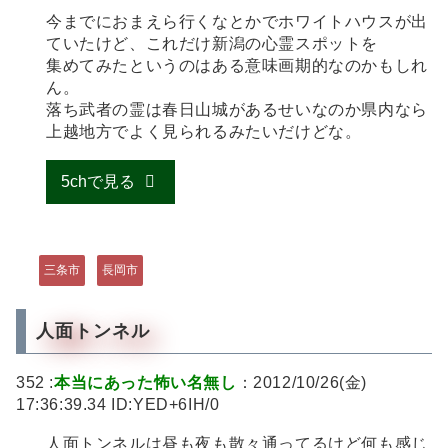
今までにおまえら行くなとかでホワイトハウスが出
ていたけど、これだけ新潟の心霊スポットを
集めてみたというのはある意味画期的なのかもしれ
ん。
落ち武者の霊は春日山城があるせいなのか県内なら
上越地方でよく見られるみたいだけどな。
5chで見る
三条市
長岡市
人面トンネル
352 :
本当にあった怖い名無し
：2012/10/26(金)
17:36:39.34 ID:YED+6IH/0
人面トンネルは昼も夜も散々通ってるけど何も感じ