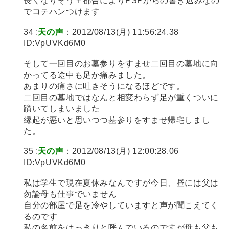
長くなりそう＋都合によりPSPからの書き込みなの
でコテハンつけます
34 :
天の声
：2012/08/13(月) 11:56:24.38
ID:VpUVKd6M0
そして一回目のお墓参りをすませ二回目の墓地に向
かってる途中も足か痛みました。
あまりの痛さに吐きそうになるほどです。
二回目の墓地ではなんと相変わらず足が重くついに
躓いてしまいました
縁起が悪いと思いつつ墓参りをすませ帰宅しまし
た。
35 :
天の声
：2012/08/13(月) 12:00:28.06
ID:VpUVKd6M0
私は学生で現在夏休みなんですが今日、昼には父は
勿論母も仕事でいません
自分の部屋で足を冷やしていますと声が聞こえてく
るのです
私の名前をはっきりと呼んでいるのですが母も父も