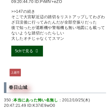
09:20:44.70 ID:PrMfV+eZO
>>147の続き
そこで大宮駅近辺の踏切をリストアップしてわざわ
ざ日没後に行ってみたんだが全部空振りだった
後で知ったが遮断機や警報機も無い地図にも載って
ないような踏切だったらしい
大したオチじゃなくてスマン
5chで見る
上越市
春日山城
350 :
本当にあった怖い名無し
：2012/10/25(木)
20:47:21.49 ID:K37iE9wO0