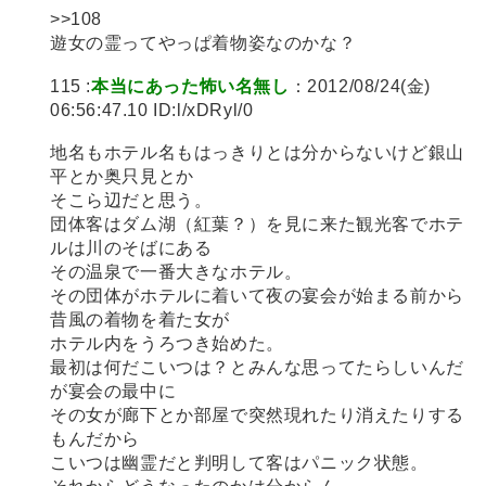
>>108
遊女の霊ってやっぱ着物姿なのかな？
115 :
本当にあった怖い名無し
：2012/08/24(金)
06:56:47.10 ID:l/xDRyl/0
地名もホテル名もはっきりとは分からないけど銀山
平とか奥只見とか
そこら辺だと思う。
団体客はダム湖（紅葉？）を見に来た観光客でホテ
ルは川のそばにある
その温泉で一番大きなホテル。
その団体がホテルに着いて夜の宴会が始まる前から
昔風の着物を着た女が
ホテル内をうろつき始めた。
最初は何だこいつは？とみんな思ってたらしいんだ
が宴会の最中に
その女が廊下とか部屋で突然現れたり消えたりする
もんだから
こいつは幽霊だと判明して客はパニック状態。