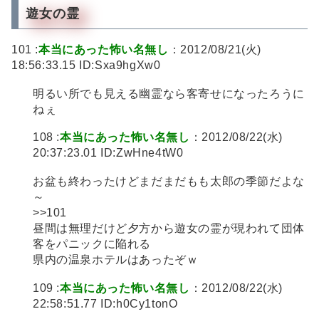
遊女の霊
101 :
本当にあった怖い名無し
：2012/08/21(火)
18:56:33.15 ID:Sxa9hgXw0
明るい所でも見える幽霊なら客寄せになったろうに
ねぇ
108 :
本当にあった怖い名無し
：2012/08/22(水)
20:37:23.01 ID:ZwHne4tW0
お盆も終わったけどまだまだもも太郎の季節だよな
～
>>101
昼間は無理だけど夕方から遊女の霊が現われて団体
客をパニックに陥れる
県内の温泉ホテルはあったぞｗ
109 :
本当にあった怖い名無し
：2012/08/22(水)
22:58:51.77 ID:h0Cy1tonO