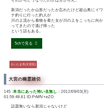
それからどうなったのかは分からん。
新潟だったか山形だったか忘れたけど超山奥にイワ
ナ釣りに行った釣人が
川の上流から着物を着た女が川の上をこっちに向か
ってきたので逃げ帰った
という話もある。
5chで見る
さいたま市(大宮区)
大宮の幽霊踏切
145 :
本当にあった怖い名無し
：2012/09/03(月)
01:59:48.61 ID:PrMfV+eZO
話題無いなら新潟じゃないけど