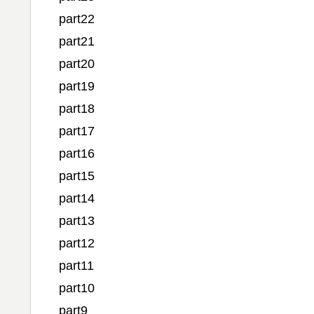
part22
part21
part20
part19
part18
part17
part16
part15
part14
part13
part12
part11
part10
part9