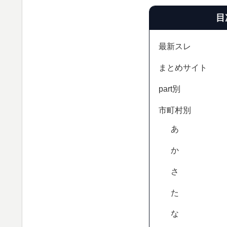
目
最新スレ
まとめサイト
part別
市町村別
あ
か
さ
た
な