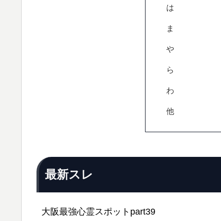
は
ま
や
ら
わ
他
最新スレ
大阪最強心霊スポットpart39