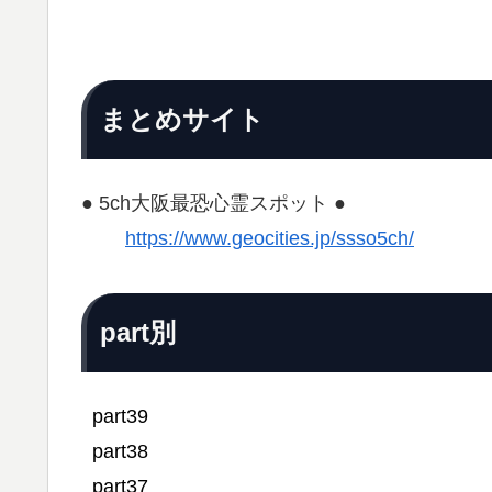
まとめサイト
● 5ch大阪最恐心霊スポット ●
https://www.geocities.jp/ssso5ch/
part別
part39
part38
part37