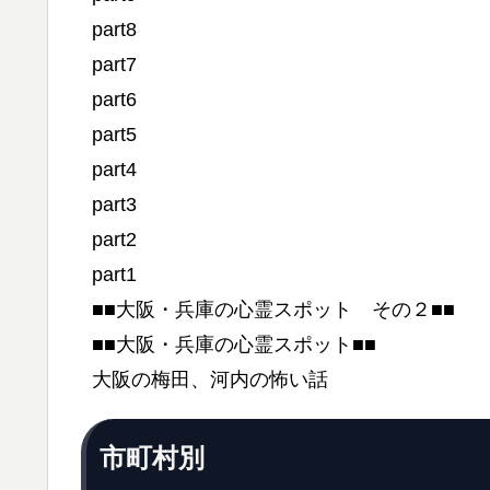
part8
part7
part6
part5
part4
part3
part2
part1
■■大阪・兵庫の心霊スポット その２■■
■■大阪・兵庫の心霊スポット■■
大阪の梅田、河内の怖い話
市町村別