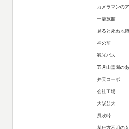
カメラマンの
一龍旅館
見ると死ぬ地
祠の前
観光バス
五月山霊園の
弁天コーポ
会社工場
大阪芸大
風吹峠
某行方不明の