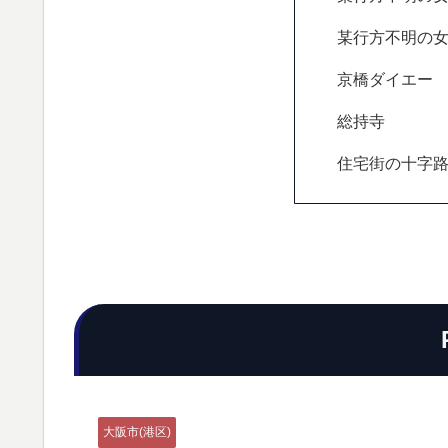
某行方不明の
京橋ダイエー
総持寺
住宅街の十字
大阪市(港区)