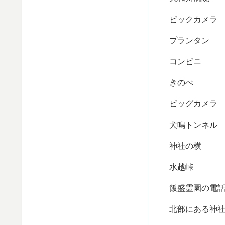
ビックカメラ
プランタン
コンビニ
きのべ
ビッグカメラ
犬鳴トンネル
神社の横
水越峠
飯盛霊園の電
北部にある神