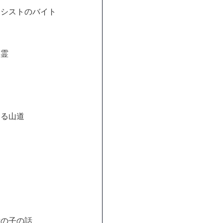
アシストのバイト
縛霊
ある山道
女の子の話