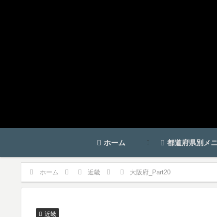
ホーム
都道府県別メ
ホーム
近畿
大阪府_Part20
近畿