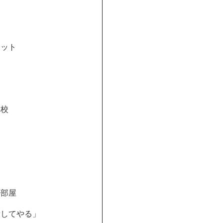
ポット
学校
の部屋
殺してやる」