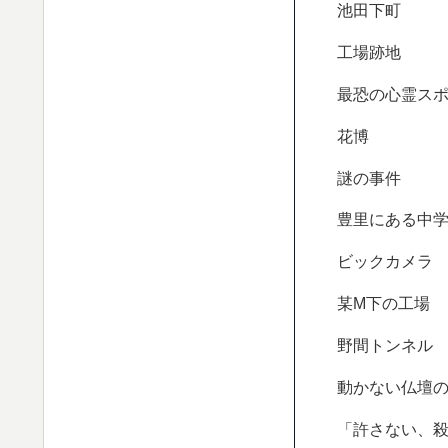
池田下町
工場跡地
最恐の心霊ス
花博
謎の事件
豊里にある中
ビックカメラ
某M下の工場
野間トンネル
動かない仏壇
「許さない、