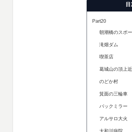
目
Part20
朝潮橋のスポ
滝畑ダム
喫茶店
葛城山の頂上
のどか村
箕面の三輪車
バックミラー
アルサロ大火
大和川病院