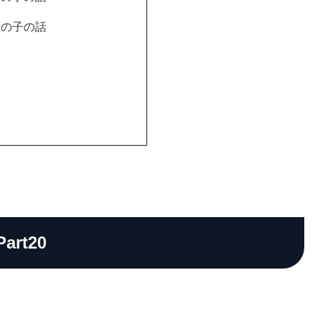
女の子の話
路
Part20