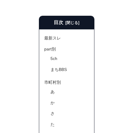
目次
最新スレ
part別
5ch
まちBBS
市町村別
あ
か
さ
た