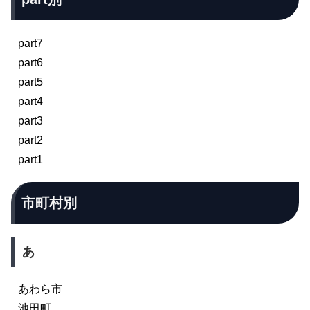
part7
part6
part5
part4
part3
part2
part1
市町村別
あ
あわら市
池田町