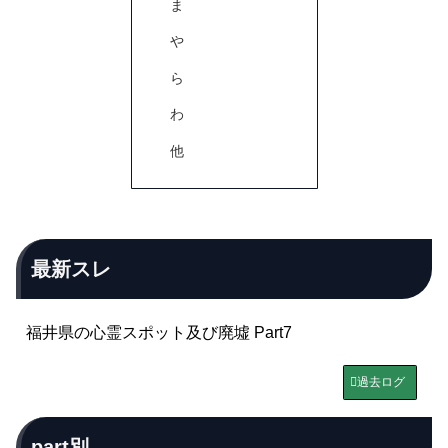
ま
や
ら
わ
他
最新スレ
福井県の心霊スポット及び廃墟 Part7
過去ログ
part別