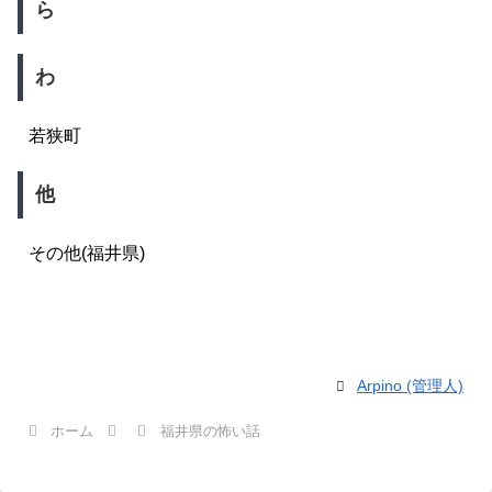
ら
わ
若狭町
他
その他(福井県)
Arpino (管理人)
ホーム
福井県の怖い話