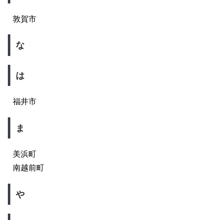
敦賀市
な
は
福井市
ま
美浜町
南越前町
や