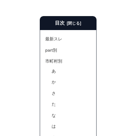
目次
最新スレ
part別
市町村別
あ
か
さ
た
な
は