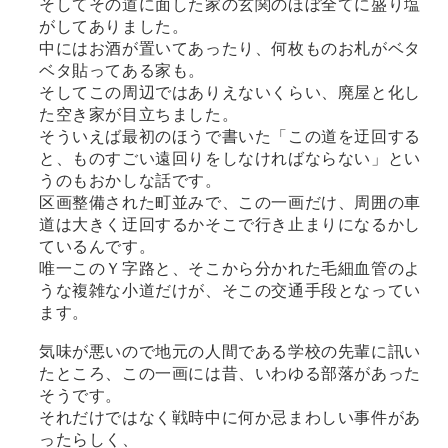
そしてその道に面した家の玄関のほぼ全てに盛り塩
がしてありました。
中にはお酒が置いてあったり、何枚ものお札がベタ
ベタ貼ってある家も。
そしてこの周辺ではありえないくらい、廃屋と化し
た空き家が目立ちました。
そういえば最初のほうで書いた「この道を迂回する
と、ものすごい遠回りをしなければならない」とい
うのもおかしな話です。
区画整備された町並みで、この一画だけ、周囲の車
道は大きく迂回するかそこで行き止まりになるかし
ているんです。
唯一このＹ字路と、そこから分かれた毛細血管のよ
うな複雑な小道だけが、そこの交通手段となってい
ます。
気味が悪いので地元の人間である学校の先輩に訊い
たところ、この一画には昔、いわゆる部落があった
そうです。
それだけではなく戦時中に何か忌まわしい事件があ
ったらしく、