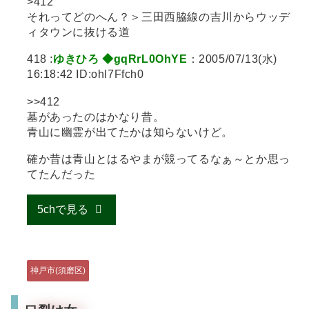
>412
それってどのへん？＞三田西脇線の吉川からウッデ
ィタウンに抜ける道
418 :
ゆきひろ ◆gqRrL0OhYE
：2005/07/13(水)
16:18:42 ID:ohl7Ffch0
>>412
墓があったのはかなり昔。
青山に幽霊が出てたかは知らないけど。
確か昔は青山とはるやまが競ってるなぁ～とか思っ
てたんだった
5chで見る
神戸市(須磨区)