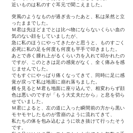
近いものは私のすぐ耳元で聞こえました。
突風のようなものが過ぎ去ったあと、私は呆然と立
ったままでした。
Ｍ君は先ほどまでとは比べ物にならないくらい血の
気のない顔をしていましたが、
急に私のほうにやってきたかと思うと、ものすごく
必死に私の足を何度も何度も平手で叩きました。
あとで赤く腫れ上がるくらい力を入れて叩かれたの
ですが、このときは足の感覚がなく、全く痛みを感
じませんでした。
でもすぐにやっぱり痛くなってきて、同時に足に感
覚が戻って私は地面に崩れ落ちました。
横を見るとＭ君も地面に座り込んで、相変わらず顔
色は悪いのですが「もう大丈夫だから」と息を切ら
せていました。
Ｍ君によると、左の道に入った瞬間前の方から黒い
モヤモヤしたものが雪崩のように流れてきて、
私たちの体を包み込むように吹き抜けて行ったそう
です。