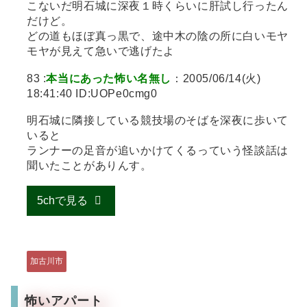
こないだ明石城に深夜１時くらいに肝試し行ったん
だけど。
どの道もほぼ真っ黒で、途中木の陰の所に白いモヤ
モヤが見えて急いで逃げたよ
83 :
本当にあった怖い名無し
：2005/06/14(火)
18:41:40 ID:UOPe0cmg0
明石城に隣接している競技場のそばを深夜に歩いて
いると
ランナーの足音が追いかけてくるっていう怪談話は
聞いたことがありんす。
5chで見る
加古川市
怖いアパート