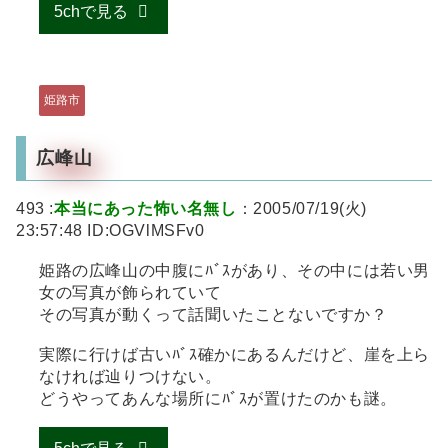
5chで見る
姫路市
広峰山
493 :
本当にあった怖い名無し
：2005/07/19(火)
23:57:48 ID:OGVlMSFv0
姫路の広峰山の中腹にﾊﾞｽがあり、その中には若い男
女の写真が飾られていて
その写真が動くって話聞いたことないですか？
実際に行けば古いﾊﾞｽ確かにあるんだけど、崖を上ら
なければ辿りつけない。
どうやってあんな場所にﾊﾞｽが置けたのかも謎。