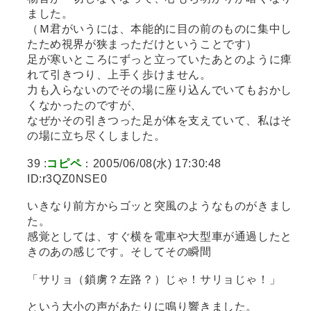
ました。
（Ｍ君がいうには、本能的に目の前のものに集中し
たため視界が狭まっただけということです）
足が寒いところにずっと立っていたあとのように痺
れて引きつり、上手く歩けません。
力も入らないのでその場に座り込んでいてもおかし
くなかったのですが、
なぜかその引きつった足が体を支えていて、私はそ
の場に立ち尽くしました。
39 :
コピペ
：2005/06/08(水) 17:30:48
ID:r3QZ0NSE0
いきなり前方からゴッと突風のようなものがきまし
た。
感覚としては、すぐ横を電車や大型車が通過したと
きのあの感じです。そしてその瞬間
「サリョ（鎖虜？左路？）じゃ！サリョじゃ！」
という大小の声があたりに鳴り響きました。