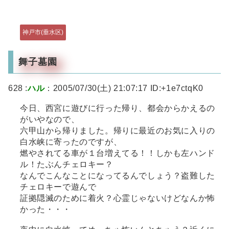
神戸市(垂水区)
舞子墓園
628 :
ハル
：2005/07/30(土) 21:07:17 ID:+1e7ctqK0
今日、西宮に遊びに行った帰り、都会からかえるの
がいやなので、
六甲山から帰りました。帰りに最近のお気に入りの
白水峡に寄ったのですが、
燃やされてる車が１台増えてる！！しかも左ハンド
ル！たぶんチェロキー？
なんでこんなことになってるんでしょう？盗難した
チェロキーで遊んで
証拠隠滅のために着火？心霊じゃないけどなんか怖
かった・・・