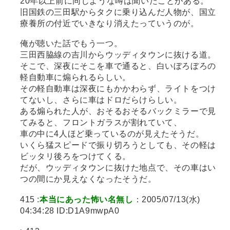
20年以上前に同じような噂は聞いたことがある。
旧国鉄の三田駅からタクに乗り込んだ人物が、国立
療養所の付近でいきなり消えたっていうのが。
俺が聴いた話でもう一つ。
三田西脇線の吉川からウッディタウンに抜ける道。
そこで、深夜にそこを車で通ると、白いぼろぼろの
軽自動車に煽られるらしい。
その軽自動車は深夜にもかかわらず、ライトをつけ
てないし、さらに車はドロだらけらしい。
ある煽られた人が、おそるおそるバックミラーで見
てみると、フロントガラスが割れていて、
車の中に4人ほど乗っているのが見えたそうだ。
いくら猛スピードで振り切ろうとしても、その軽は
ビッタリ後ろをつけてくる。
だが、ウッディタウンに抜けた地点で、その車はい
つの間にか見えなくなったそうだ。
415 :
本当にあった怖い名無し
：2005/07/13(水)
04:34:28 ID:D1A9mwpA0