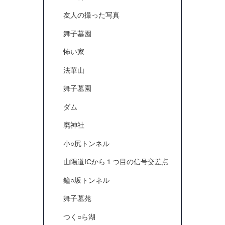
友人の撮った写真
舞子墓園
怖い家
法華山
舞子墓園
ダム
廃神社
小○尻トンネル
山陽道ICから１つ目の信号交差点
鐘○坂トンネル
舞子墓苑
つく○ら湖