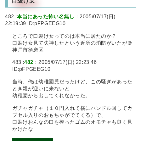
口裂け女
482 :
本当にあった怖い名無し
：2005/07/17(日)
22:19:39 ID:pFPGEEG10
ところで口裂け女ってのは本当に居たのか？
口裂け女見て失神したという近所の消防がいたが＠
神戸市須磨区
483 :
482
：2005/07/17(日) 22:23:46
ID:pFPGEEG10
当時、俺は幼稚園児だったけど、この騒ぎがあった
とき親が迎いに来ないと
幼稚園から出してくれなかった。
ガチャガチャ（１０円入れて横にハンドル回してカ
プセル入りのおもちゃがでてくる）で、
口裂けおんなの口を模ったゴムのオモチャも良く見
かけたな