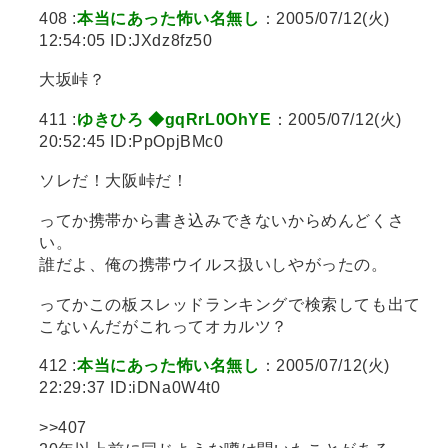
408 :
本当にあった怖い名無し
：2005/07/12(火)
12:54:05 ID:JXdz8fz50
大坂峠？
411 :
ゆきひろ ◆gqRrL0OhYE
：2005/07/12(火)
20:52:45 ID:PpOpjBMc0
ソレだ！大阪峠だ！
ってか携帯から書き込みできないからめんどくさ
い。
誰だよ、俺の携帯ウイルス扱いしやがったの。
ってかこの板スレッドランキングで検索しても出て
こないんだがこれってオカルツ？
412 :
本当にあった怖い名無し
：2005/07/12(火)
22:29:37 ID:iDNa0W4t0
>>407