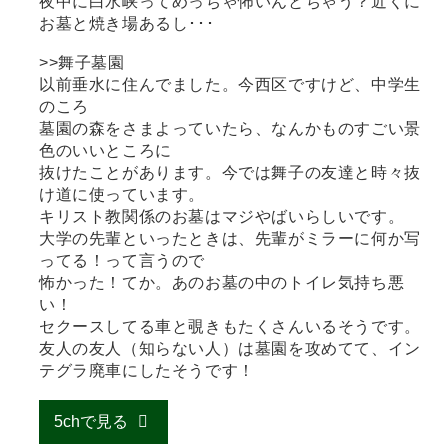
夜中に白水峡ってめっちゃ怖いんとちゃう？近くに
お墓と焼き場あるし･･･
>>舞子墓園
以前垂水に住んでました。今西区ですけど、中学生
のころ
墓園の森をさまよっていたら、なんかものすごい景
色のいいところに
抜けたことがあります。今では舞子の友達と時々抜
け道に使っています。
キリスト教関係のお墓はマジやばいらしいです。
大学の先輩といったときは、先輩がミラーに何か写
ってる！って言うので
怖かった！てか。あのお墓の中のトイレ気持ち悪
い！
セクースしてる車と覗きもたくさんいるそうです。
友人の友人（知らない人）は墓園を攻めてて、イン
テグラ廃車にしたそうです！
5chで見る