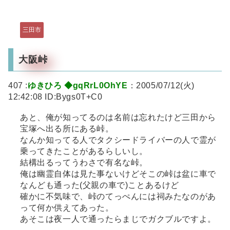
三田市
大阪峠
407 :
ゆきひろ ◆gqRrL0OhYE
：2005/07/12(火)
12:42:08 ID:Bygs0T+C0
あと、俺が知ってるのは名前は忘れたけど三田から
宝塚へ出る所にある峠。
なんか知ってる人でタクシードライバーの人で霊が
乗ってきたことがあるらしいし。
結構出るってうわさで有名な峠。
俺は幽霊自体は見た事ないけどそこの峠は盆に車で
なんども通った(父親の車で)ことあるけど
確かに不気味で、峠のてっぺんには祠みたなのがあ
って何か供えてあった。
あそこは夜一人で通ったらまじでガクブルですよ。