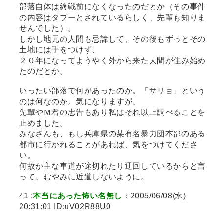
部落自体は終戦前になくなったのだとか（その事件
の内容はタブーとされているらしく、先輩も知りま
せんでした）。
しかし地元の人間も忌諱して、その後もずっとその
土地には手をつけず、
２０年になってようやく外から来た人間が住み始め
たのだとか。
いったい部落で何があったのか。「サリョ」という
のは何なのか。気になりますが、
先輩やＭ君の忠告もあり私はそれ以上調べることを
止めました。
みなさんも、もし兵庫県の某有名暴力団本部のある
都市に行かれることがあれば、気をつけてくださ
い。
何故か主な車道が途切れたり迂回しているからと言
って、むやみに近道しないように。
41 :
本当にあった怖い名無し
：2005/06/08(水)
20:31:01 ID:uV02R88U0