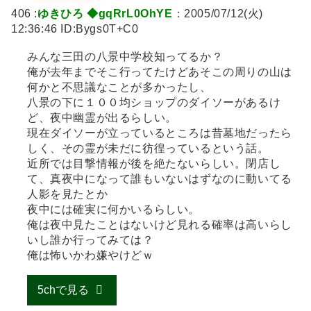
406 :
ゆきひろ ◆gqRrL0OhYE
：2005/07/12(火)
12:36:46 ID:Bygs0T+C0
みんな三田の八景中学校知ってるか？
俺が去年までそこ行ってたけどあそこの周りの山は
何かと不思議なことが多かったし、
八景の下に１００均ショップのダイソーがあるけ
ど、夜中幽霊が出るらしい。
現在ダイソーが立っているところは昔墓地だったら
しく、その霊が未だに彷徨っているという話。
近所では目撃情報が後を絶たないらしい。閉店し
て、真夜中になって誰もいないはずなのに動いてる
人影を見たとか
夜中には確実に何かいるらしい。
俺は夜中見たことはないけど見れる確率は高いらし
いし誰か行ってみては？
俺は怖いかわ嫌やけどｗ
5chで見る