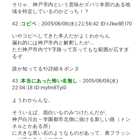
そりゃ、神戸市内という意味かズバリ本部のある地
域を特定しているのかどっち！？
42 :
コピペ
：2005/06/08(水) 21:56:42 ID:rJkw8EI70
いやコピペしてきた本人だがよくわからん
漏れ的には神戸市内と解釈したが…
ただ神戸市内でY字路って言ってもな範囲が広すぎ
るぞ
誰か知ってるﾔｼ詳細キボンヌ
43 :
本当にあった怖い名無し
：2005/06/08(水)
22:04:18 ID:myfm8TyI0
ようわからんな。
そういえば、面白いものみつけたんだが、
神戸白川台～学園都市北側に抜ける新しい路（トン
ネルとかある所）
に大きな黒い石のようなものがあって、夜フラッシ