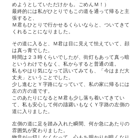
めようとしていただけかも。ごめんＭ！）
最終的には私がひとりでもこの道を通って帰ると主
張すると、
Ｍ君もひとりで行かせるくらいならと、ついてきて
くれることになりました。
その道に入ると、Ｍ君は目に見えて怯えていて、顔
は真っ青でした。
時間は２３時くらいでしたが、街灯もあって真っ暗
というわけでもなく、私からすると普通の道。
私もやはり気になって訊いてみても、「今はまだ大
丈夫」ということでした。
少し進むとＹ字路になっていて、私の家に帰るには
左の方の道です。
このあたりになるとＭ君も少し落ち着いてきてい
て、私も安心して何の躊躇いもなくＹ字路の左側の
道に入りました。
左側の道に足を踏み入れた瞬間、何か急にあたりの
雰囲気が変わりました。
物音が一切しなくなって、心もち明かりが暗くなり