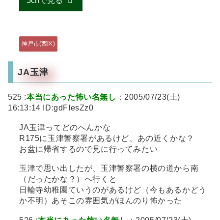
5chで見る
神戸市(西区)
JA玉津
525 :
本当にあった怖い名無し
：2005/07/23(土)
16:13:14 ID:gdFIesZz0
JA玉津ってどのへんかな
R175に玉津警察署があるけど、あの近くかな？
お盆に帰省するので見に行ってみたい
玉津で思い出したが、玉津警察署の横の道から南
（だったかな？）へ行くと
日輪寺幼稚園ていうのがあるけど（今もあるかどう
か不明）あそこの雰囲気がほんのり怖かった