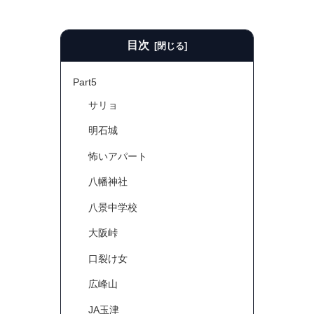
目次
Part5
サリョ
明石城
怖いアパート
八幡神社
八景中学校
大阪峠
口裂け女
広峰山
JA玉津