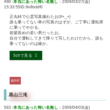
490 :
本当にあった怖い名無し
：2009/03/27(金)
15:33:55ID:9v8txblf0
正丸峠で心霊写真撮れたお(#+_+)
誰も乗ってない車の写真のはずが、ご丁寧に運転席
に乗ってやがる。
前髪長めの若い男だったお。
自分で運転してきて降りて写したわけだから、誰も
乗ってないのは確か。
5chで見る
越生町
黒山三滝
563 :
本当にあった怖い名無し
：2009/04/03(金)