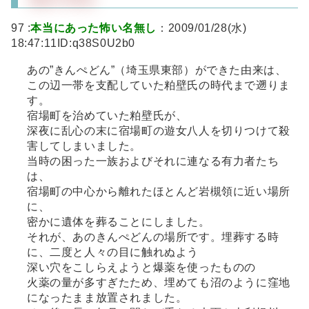
97 :
本当にあった怖い名無し
：2009/01/28(水)
18:47:11ID:q38S0U2b0
あの”きんぺどん”（埼玉県東部）ができた由来は、
この辺一帯を支配していた粕壁氏の時代まで遡りま
す。
宿場町を治めていた粕壁氏が、
深夜に乱心の末に宿場町の遊女八人を切りつけて殺
害してしまいました。
当時の困った一族およびそれに連なる有力者たち
は、
宿場町の中心から離れたほとんど岩槻領に近い場所
に、
密かに遺体を葬ることにしました。
それが、あのきんぺどんの場所です。埋葬する時
に、二度と人々の目に触れぬよう
深い穴をこしらえようと爆薬を使ったものの
火薬の量が多すぎたため、埋めても沼のように窪地
になったまま放置されました。