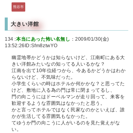
熊谷市
大きい洋館
134 :
本当にあった怖い名無し
：2009/01/30(金)
13:52:26ID:Sfm8ztwYO
幽霊地帯かどうかは知らないけど、江南町にある大
きい洋館みたいなの知ってる人いるかな？
江南を出て10年位経つから、今あるかどうかはわか
らないけど、不気味だった。
小学生くらいの時はホテルか何かかな？と思ってた
けど、敷地に入る為の門は常に閉まってるし、
門の向こうにはドーベルマンが走り回って、来客を
歓迎するような雰囲気はなかったと思う。
かと言ってホテルではなく民家なのかといえば、誰
かが生活してる雰囲気もなかった。
てゆうか門の向こうに人がいるのを見た覚えがな
い。