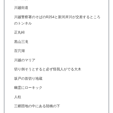
川越街道
川越警察署のそばのR254と新河岸川が交差するところ
のトンネル
正丸峠
黒山三滝
百穴湖
川越のマリア
切り倒そうとすると必ず怪我人がでる大木
坂戸の首切り地蔵
幽霊にローキック
人柱
三郷団地の中にある陸橋の下