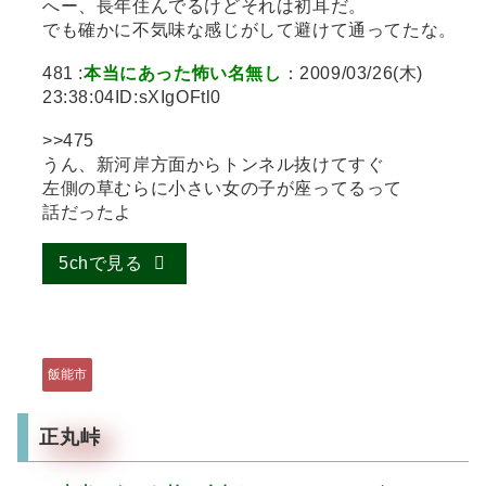
へー、長年住んでるけどそれは初耳だ。
でも確かに不気味な感じがして避けて通ってたな。
481 :
本当にあった怖い名無し
：2009/03/26(木)
23:38:04ID:sXIgOFtl0
>>475
うん、新河岸方面からトンネル抜けてすぐ
左側の草むらに小さい女の子が座ってるって
話だったよ
5chで見る
飯能市
正丸峠