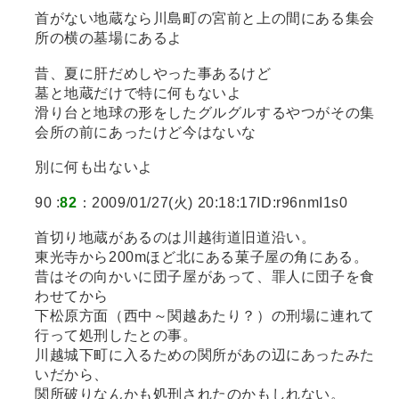
首がない地蔵なら川島町の宮前と上の間にある集会
所の横の墓場にあるよ
昔、夏に肝だめしやった事あるけど
墓と地蔵だけで特に何もないよ
滑り台と地球の形をしたグルグルするやつがその集
会所の前にあったけど今はないな
別に何も出ないよ
90 :
82
：2009/01/27(火) 20:18:17ID:r96nmI1s0
首切り地蔵があるのは川越街道旧道沿い。
東光寺から200mほど北にある菓子屋の角にある。
昔はその向かいに団子屋があって、罪人に団子を食
わせてから
下松原方面（西中～関越あたり？）の刑場に連れて
行って処刑したとの事。
川越城下町に入るための関所があの辺にあったみた
いだから、
関所破りなんかも処刑されたのかもしれない。