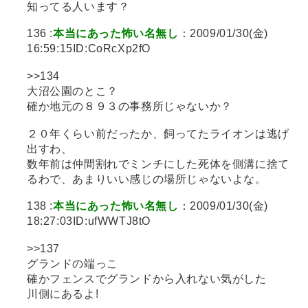
知ってる人います？
136 :
本当にあった怖い名無し
：2009/01/30(金)
16:59:15ID:CoRcXp2fO
>>134
大沼公園のとこ？
確か地元の８９３の事務所じゃないか？
２０年くらい前だったか、飼ってたライオンは逃げ
出すわ、
数年前は仲間割れでミンチにした死体を側溝に捨て
るわで、あまりいい感じの場所じゃないよな。
138 :
本当にあった怖い名無し
：2009/01/30(金)
18:27:03ID:ufWWTJ8tO
>>137
グランドの端っこ
確かフェンスでグランドから入れない気がした
川側にあるよ!