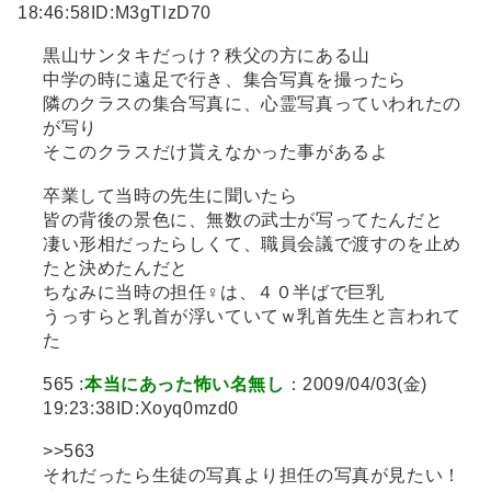
18:46:58ID:M3gTlzD70
黒山サンタキだっけ？秩父の方にある山
中学の時に遠足で行き、集合写真を撮ったら
隣のクラスの集合写真に、心霊写真っていわれたの
が写り
そこのクラスだけ貰えなかった事があるよ
卒業して当時の先生に聞いたら
皆の背後の景色に、無数の武士が写ってたんだと
凄い形相だったらしくて、職員会議で渡すのを止め
たと決めたんだと
ちなみに当時の担任♀は、４０半ばで巨乳
うっすらと乳首が浮いていてｗ乳首先生と言われて
た
565 :
本当にあった怖い名無し
：2009/04/03(金)
19:23:38ID:Xoyq0mzd0
>>563
それだったら生徒の写真より担任の写真が見たい！