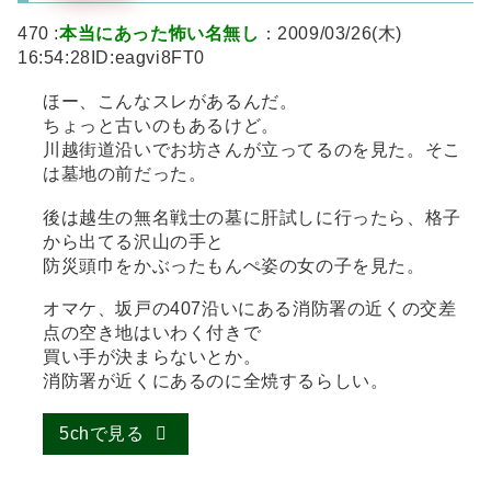
470 :
本当にあった怖い名無し
：2009/03/26(木)
16:54:28ID:eagvi8FT0
ほー、こんなスレがあるんだ。
ちょっと古いのもあるけど。
川越街道沿いでお坊さんが立ってるのを見た。そこ
は墓地の前だった。
後は越生の無名戦士の墓に肝試しに行ったら、格子
から出てる沢山の手と
防災頭巾をかぶったもんぺ姿の女の子を見た。
オマケ、坂戸の407沿いにある消防署の近くの交差
点の空き地はいわく付きで
買い手が決まらないとか。
消防署が近くにあるのに全焼するらしい。
5chで見る