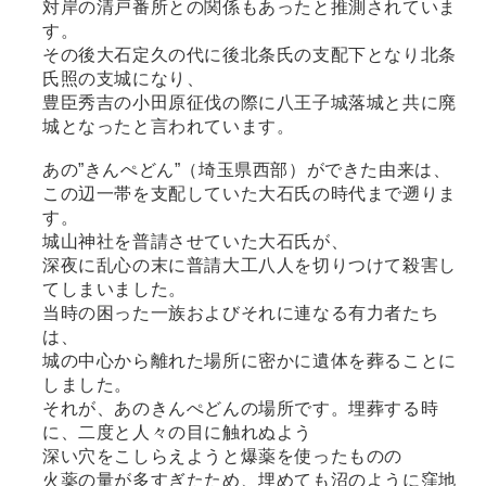
対岸の清戸番所との関係もあったと推測されていま
す。
その後大石定久の代に後北条氏の支配下となり北条
氏照の支城になり、
豊臣秀吉の小田原征伐の際に八王子城落城と共に廃
城となったと言われています。
あの”きんぺどん”（埼玉県西部）ができた由来は、
この辺一帯を支配していた大石氏の時代まで遡りま
す。
城山神社を普請させていた大石氏が、
深夜に乱心の末に普請大工八人を切りつけて殺害し
てしまいました。
当時の困った一族およびそれに連なる有力者たち
は、
城の中心から離れた場所に密かに遺体を葬ることに
しました。
それが、あのきんぺどんの場所です。埋葬する時
に、二度と人々の目に触れぬよう
深い穴をこしらえようと爆薬を使ったものの
火薬の量が多すぎたため、埋めても沼のように窪地