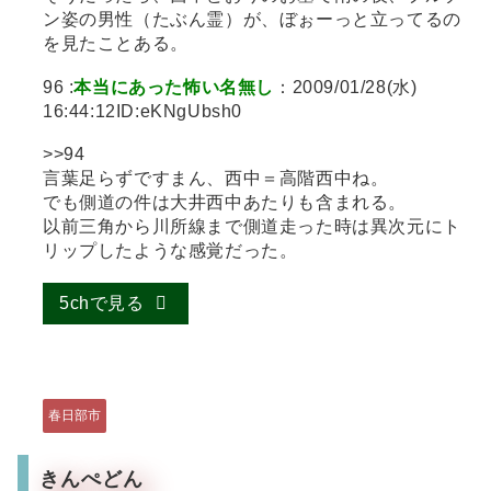
ン姿の男性（たぶん霊）が、ぼぉーっと立ってるの
を見たことある。
96 :
本当にあった怖い名無し
：2009/01/28(水)
16:44:12ID:eKNgUbsh0
>>94
言葉足らずですまん、西中＝高階西中ね。
でも側道の件は大井西中あたりも含まれる。
以前三角から川所線まで側道走った時は異次元にト
リップしたような感覚だった。
5chで見る
春日部市
きんぺどん