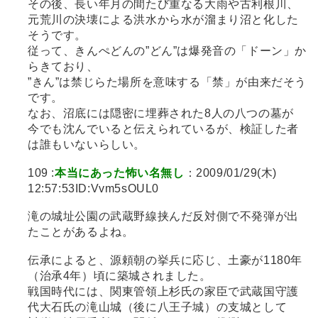
その後、長い年月の間たび重なる大雨や古利根川、
元荒川の決壊による洪水から水が溜まり沼と化した
そうです。
従って、きんぺどんの”どん”は爆発音の「ドーン」か
らきており、
”きん”は禁じらた場所を意味する「禁」が由来だそう
です。
なお、沼底には隠密に埋葬された8人の八つの墓が
今でも沈んでいると伝えられているが、検証した者
は誰もいないらしい。
109 :
本当にあった怖い名無し
：2009/01/29(木)
12:57:53ID:Vvm5sOUL0
滝の城址公園の武蔵野線挟んだ反対側で不発弾が出
たことがあるよね。
伝承によると、源頼朝の挙兵に応じ、土豪が1180年
（治承4年）頃に築城されました。
戦国時代には、関東管領上杉氏の家臣で武蔵国守護
代大石氏の滝山城（後に八王子城）の支城として