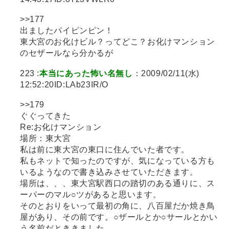
>>177
出ましたパイピンピン！
東大宮のお化けビル？ってどこ？お化けマンション
のセザールなら分かるが
223 :
本当にあった怖い名無し
：2009/02/11(水)
12:52:20ID:LAb23IR/O
>>179
ぐぐってきた
Re:お化けマンション
場所：東大宮
私は前に東大宮の東口に住んでいた者です。
私もネットで知ったのですが、気になっている方も
いるようなので書き込みさせていただきます。
場所は、、、東大宮駅西口の踏切のある通りに、ス
ーパーのマル○ツがあると思います。
そのとおりをいって最初の角に、八百屋だか焼き鳥
屋があり、その前です。○ザールとか○サールとかい
う名前だとききました。