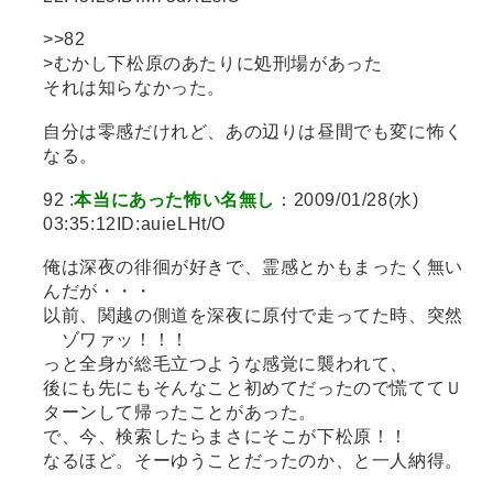
>>82
>むかし下松原のあたりに処刑場があった
それは知らなかった。
自分は零感だけれど、あの辺りは昼間でも変に怖く
なる。
92 :
本当にあった怖い名無し
：2009/01/28(水)
03:35:12ID:auieLHt/O
俺は深夜の徘徊が好きで、霊感とかもまったく無い
んだが・・・
以前、関越の側道を深夜に原付で走ってた時、突然
ゾワァッ！！！
っと全身が総毛立つような感覚に襲われて、
後にも先にもそんなこと初めてだったので慌ててＵ
ターンして帰ったことがあった。
で、今、検索したらまさにそこが下松原！！
なるほど。そーゆうことだったのか、と一人納得。