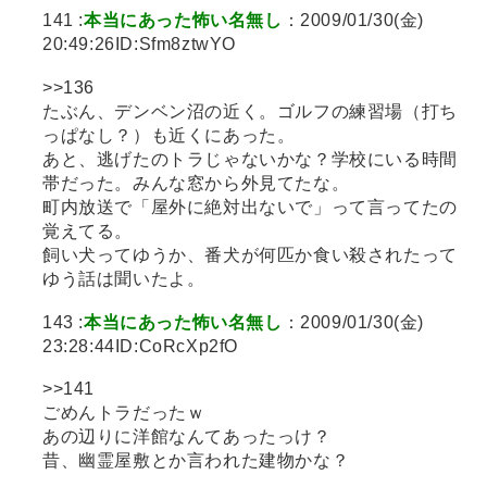
141 :
本当にあった怖い名無し
：2009/01/30(金)
20:49:26ID:Sfm8ztwYO
>>136
たぶん、デンベン沼の近く。ゴルフの練習場（打ち
っぱなし？）も近くにあった。
あと、逃げたのトラじゃないかな？学校にいる時間
帯だった。みんな窓から外見てたな。
町内放送で「屋外に絶対出ないで」って言ってたの
覚えてる。
飼い犬ってゆうか、番犬が何匹か食い殺されたって
ゆう話は聞いたよ。
143 :
本当にあった怖い名無し
：2009/01/30(金)
23:28:44ID:CoRcXp2fO
>>141
ごめんトラだったｗ
あの辺りに洋館なんてあったっけ？
昔、幽霊屋敷とか言われた建物かな？