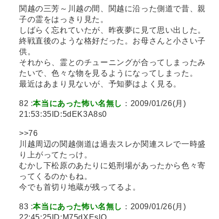
関越の三芳～川越の間、関越に沿った側道で昔、親
子の霊をはっきり見た。
しばらく忘れていたが、昨夜夢に見て思い出した。
終戦直後のような格好だった。お母さんと小さい子
供。
それから、霊とのチューニングが合ってしまったみ
たいで、色々な物を見るようになってしまった。
最近はあまり見ないが、予知夢はよく見る。
82 :
本当にあった怖い名無し
：2009/01/26(月)
21:53:35ID:5dEK3A8s0
>>76
川越周辺の関越側道は過去スレか関連スレで一時盛
り上がってたっけ。
むかし下松原のあたりに処刑場があったから色々寄
ってくるのかもね。
今でも首切り地蔵が残ってるよ。
83 :
本当にあった怖い名無し
：2009/01/26(月)
22:45:25ID:M75dXEslO