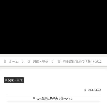
ホーム
関東・甲信
埼玉県幽霊地帯情報_Part12
関東・甲信
2025.11.22
この記事は
約18分
で読めます。