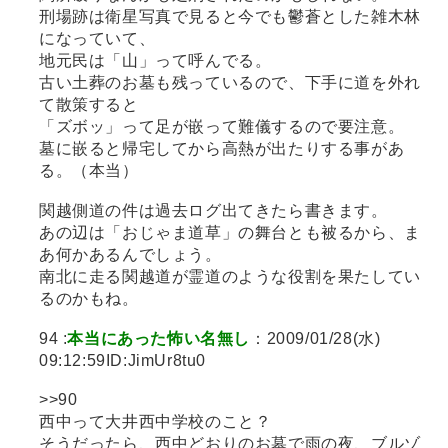
刑場跡は衛星写真で見ると今でも鬱蒼とした雑木林
になっていて、
地元民は「山」って呼んでる。
古い土葬のお墓も残っているので、下手に道を外れ
て散策すると
「ズボッ」って足が嵌って難儀するので要注意。
墓に嵌ると帰宅してから高熱が出たりする事があ
る。（本当）
関越側道の件は過去ログ出てきたら書きます。
あの辺は「おじゃま道草」の舞台とも被るから、ま
あ何かあるんでしょう。
南北に走る関越道が霊道のような役割を果たしてい
るのかもね。
94 :
本当にあった怖い名無し
：2009/01/28(水)
09:12:59ID:JimUr8tu0
>>90
西中って大井西中学校のこと？
そうだったら、西中どおりのお墓で雨の夜、ブルゾ