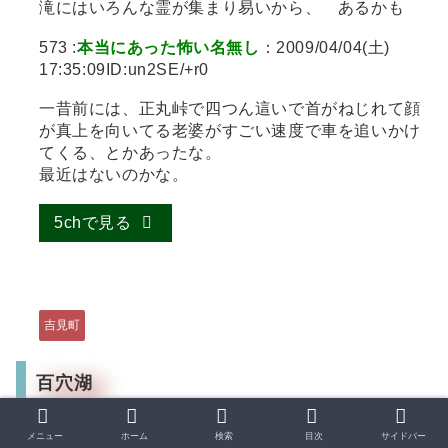
滝にはいろんな霊が集まり易いから、 あるかも
573 :
本当にあった怖い名無し
：2009/04/04(土)
17:35:09ID:un2SE/+r0
一昔前には、正丸峠で四つん這いで首がねじれて顔
が真上を向いてる老婆がすごい速度で車を追いかけ
てくる、とかあったな。
最近はないのかな。
5chで見る
吉見町
百穴湖
612 :
本当にあった怖い名無し
：2009/04/06(月)
メニュー
ホーム
検索
目次
サイドバー