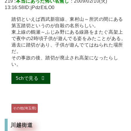
219 :
本当にあった怖い名無し
：2009/02/10(火)
13:16:58ID:jPdzEtLO0
踏切といえば西武新宿線、東村山～所沢の間にある
第五踏切というのが自殺の名所らしい。
東上線の鶴瀬～ふじみ野にある線路をまたぐ高架上
で夜中の2時頃子供が遊んでる姿をみたことがある。
過去に踏切があり、子供が遊んでてはねられた場所
だ。
その事故の後、踏切が廃止され高架になったらし
い。
5chで見る
その他(埼玉県)
川越街道