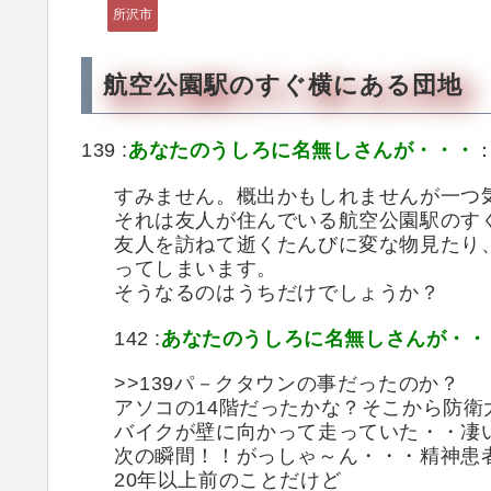
所沢市
航空公園駅のすぐ横にある団地
139 :
あなたのうしろに名無しさんが・・・
：
すみません。概出かもしれませんが一つ
それは友人が住んでいる航空公園駅のす
友人を訪ねて逝くたんびに変な物見たり
ってしまいます。
そうなるのはうちだけでしょうか？
142 :
あなたのうしろに名無しさんが・・
>>139パ－クタウンの事だったのか？
アソコの14階だったかな？そこから防衛
バイクが壁に向かって走っていた・・凄
次の瞬間！！がっしゃ～ん・・・精神患
20年以上前のことだけど