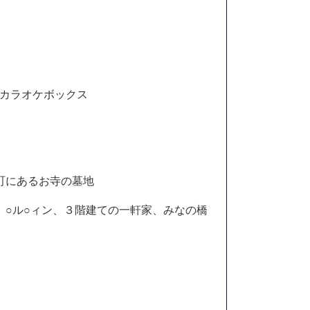
るカラオケボックス
町にあるお寺の墓地
、○ル○ィン、３階建ての一軒家、みなの橋