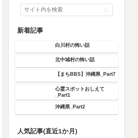
新着記事
白川村の怖い話
北中城村の怖い話
【まちBBS】沖縄県_Part7
心霊スポットおしえて
_Part1
沖縄県_Part2
（青葉区）あざみの・たまプラーザ
人気記事(直近1か月)
近辺の怖い場所 Part1