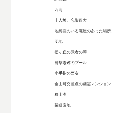
西高
十人坂、忘影胃大
地縛霊のいる廃屋のあった場所
団地
松ヶ丘の武者の噂
射撃場跡のプール
小手指の西友
金山町交差点の幽霊マンション
狭山湖
某遊園地