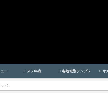
ニュー
スレ年表
各地域別テンプレ
オ
ット2