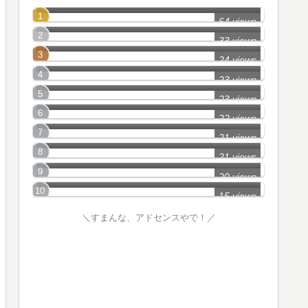
所沢市のミステリースポット2
64 views
千葉県_Part4
33 views
東京都_Part20
24 views
埼玉県_Part3
23 views
長野県_Part10
23 views
心霊スポットおしえて_Part1
22 views
神奈川県_Part2
21 views
西武池袋線沿線のたたり物件
21 views
埼玉県幽霊地帯情報_Part3
20 views
15 views
＼すまんな、アドセンスやで！／