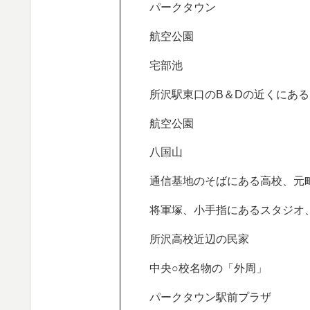
パークタウン
航空公園
宅部池
所沢駅東口のB＆Dの近くにあ
航空公園
八国山
通信基地のそばにある高校、元
将軍塚、小手指にあるスタジオ
所沢高校近辺の民家
中央○校名物の「外周」
パークタウン駅前プラザ