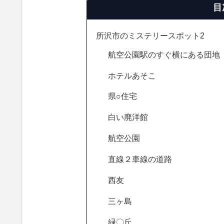
目
所沢市のミステリースポット2
航空公園駅のすぐ横にある団地
ホテルあそこ
県○住宅
白い廃洋館
航空公園
直線２車線の道路
西友
三ヶ島
緑〇丘