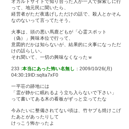
オカルトサイトで知り合った人が一人で探索しに行
って、地元民に聞いたら、
経営者がただ夜逃げしただけの話で、殺人とかそん
なのないって言ってたそう。
火事は、頭の悪い馬鹿どもが「心霊スポット
（偽）」興味本位で行って、
意図的だかは知らないが、結果的に火事になっただ
けの話らしい。
それ聞いて、一切の興味なくなったｗ
233 :
本当にあった怖い名無し
：2009/10/26(月)
04:30:19ID:sqIta7xF0
一平荘の跡地には
「霊が静かに眠れるよう立ち入らないで下さい」
って書いてある木の看板がずっと立ってたな
今みたいに整備されてない頃は、竹ヤブも焼けこげ
たあとがあったりして
けっこう怖かったよ