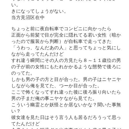
い。
きになってしょうがない。
当方見沼区在中
ちょっと前に夜自転車でコンビニに向かったら
正面から前髪で目が完全に隠れてる若い女性（暗か
ったので服装から判断）が自転車で走ってきた
「うわっ、なんだあの人」と思ってちょっと気にし
ながら走ってたんだけど
すれ違う瞬間にその人の方見たら８～１１歳位の男
の子が前の女性にもたれかかるような態勢で後ろに
のってた。
しかも男の子の方と目が合った。男の子はニヤニヤ
しながら俺を見てた、つーか目が合った。
ここで怖くなってすれ違った後に後ろ振り向いたら
男の子まだ俺の事ニヤケながら見てた。
こういう幽霊とか妖怪とか居ないかな？聞いた事無
い？
彼女達を見た日はそう言う人も居るだろうって思っ
てたんだけど