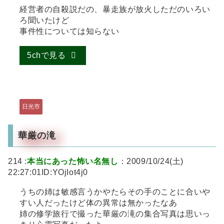
経営者の自殺説だの、暴走族が放火しただのいろい
ろ聞いたけど
事件性については知らない
5chで見る
日光市
華厳の滝
214 :
本当にあった怖い名無し
：2009/10/24(土)
22:27:01ID:YOjIot4j0
うちの姉は敏感言うかやたらその手のことに合いや
すい人だったけど体の異常は無かったなあ
姉の修学旅行で撮った華厳の滝の集合写真は思いっ