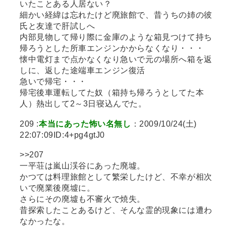
いたことある人居ない？
細かい経緯は忘れたけど廃旅館で、昔うちの姉の彼
氏と友達で肝試しへ
内部見物して帰り際に金庫のような箱見つけて持ち
帰ろうとした所車エンジンかからなくなり・・・
懐中電灯まで点かなくなり急いで元の場所へ箱を返
しに、返した途端車エンジン復活
急いで帰宅・・・
帰宅後車運転してた奴（箱持ち帰ろうとしてた本
人）熱出して2～3日寝込んでた。
209 :
本当にあった怖い名無し
：2009/10/24(土)
22:07:09ID:4+pg4gtJ0
>>207
一平荘は嵐山渓谷にあった廃墟。
かつては料理旅館として繁栄したけど、不幸が相次
いで廃業後廃墟に。
さらにその廃墟も不審火で焼失。
昔探索したことあるけど、そんな霊的現象には遭わ
なかったな。