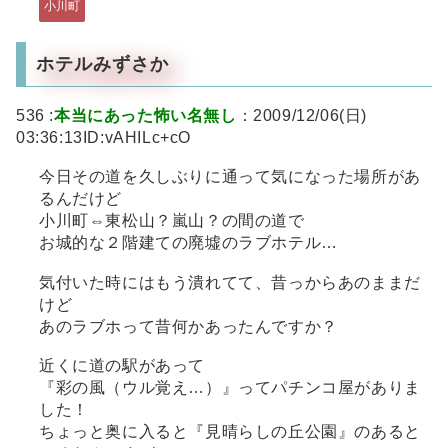
小川町
ホテルみずさか
536 :
本当にあった怖い名無し
：2009/12/06(日)
03:36:13ID:vAHILc+cO
今日その道を久しぶりに通って気になった場所があ
るんだけど
小川町⇔東松山？嵐山？の間の道で
お城的な２階建ての廃墟のラブホテル…
気付いた時にはもう潰れてて、昔っからあのままだ
けど
あのラブホって昔何かあったんですか？
近くに道の駅があって
『彩の風（ウル覚え…）』ってパチンコ屋がありま
した！
ちょっと奥に入ると『見晴らしの丘公園』のあると