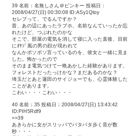
39 名前：名無しさん＠ピンキー 投稿日：
2008/04/27(日) 00:30:08 ID:ASy1Qtoy
セレブって、でるんですか？
昔、あの辺にあったラブホ、名前なんていったか忘
れたけど、つぶれたのかな
そこで、部屋の電気を消して寝に入った直後、目前
にｵﾔｼﾞ風の男の顔が現われて
なんかボソボソ言っているのを、彼女と一緒に見ま
した。怖かったので
そのまま電気つけて一晩あかした経験があります。
フォレストだったっけかな？まだあるのかな？
埼玉だとあと蓮田のサイジョーでも、心霊体験した
ことがあります。
こわい・・・こわい・・・
40 名前：35 投稿日：2008/04/27(日) 13:43:42
ID:PIH5Rdf9
>>39
あきらかに女がスリッパでパタパタ歩く音が数
秒・・・