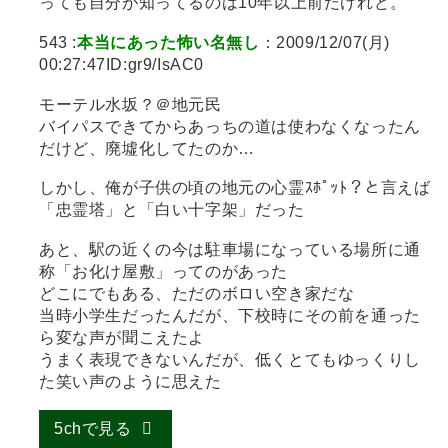
っても自分が知ってるのは10年以上前だけれど。
543 :
本当にあった怖い名無し
：2009/12/07(月)
00:27:47ID:gr9/IsAC0
モーテル水坂？＠地元民
バイパスできてからあっちの道は使わなくなったん
だけど、廃墟化してたのか…
しかし、俺が子供の頃の地元の心霊ｽﾎﾟｯﾄ？と言えば
「忠霊塔」と「白い十字架」だった
あと、駅の近くの今は駐車場になっている場所に通
称「お化け屋敷」ってのがあった
どこにでもある、ただのボロい空き家だな
当時小学生だったんだが、下校時にその前を通った
ら変な声が聞こえたよ
うまく表現できないんだが、低くとてもゆっくりし
た笑い声のように思えた
5chで見る