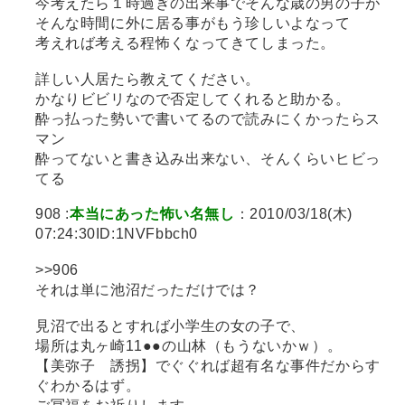
今考えたら１時過ぎの出来事でそんな歳の男の子が
そんな時間に外に居る事がもう珍しいよなって
考えれば考える程怖くなってきてしまった。
詳しい人居たら教えてください。
かなりビビリなので否定してくれると助かる。
酔っ払った勢いで書いてるので読みにくかったらス
マン
酔ってないと書き込み出来ない、そんくらいヒビっ
てる
908 :
本当にあった怖い名無し
：2010/03/18(木)
07:24:30ID:1NVFbbch0
>>906
それは単に池沼だっただけでは？
見沼で出るとすれば小学生の女の子で、
場所は丸ヶ崎11●●の山林（もうないかｗ）。
【美弥子 誘拐】でぐぐれば超有名な事件だからす
ぐわかるはず。