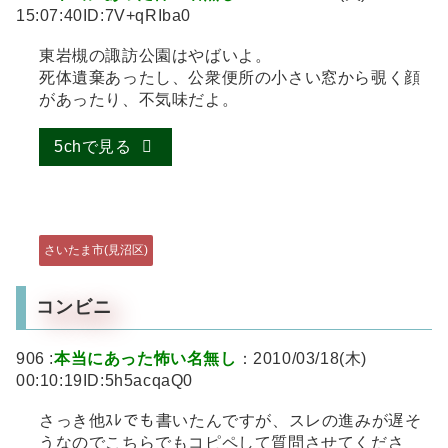
15:07:40ID:7V+qRIba0
東岩槻の諏訪公園はやばいよ。
死体遺棄あったし、公衆便所の小さい窓から覗く顔
があったり、不気味だよ。
5chで見る
さいたま市(見沼区)
コンビニ
906 :
本当にあった怖い名無し
：2010/03/18(木)
00:10:19ID:5h5acqaQ0
さっき他ｽﾚでも書いたんですが、スレの進みが遅そ
うなのでこちらでもコピペして質問させてくださ