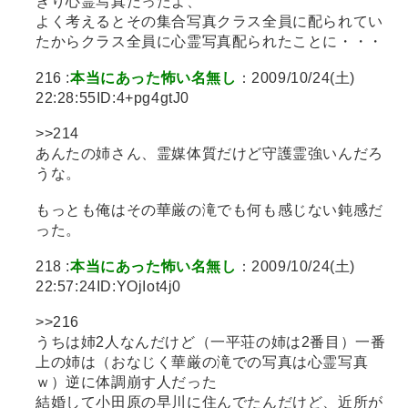
きり心霊写真だったよ、
よく考えるとその集合写真クラス全員に配られてい
たからクラス全員に心霊写真配られたことに・・・
216 :
本当にあった怖い名無し
：2009/10/24(土)
22:28:55ID:4+pg4gtJ0
>>214
あんたの姉さん、霊媒体質だけど守護霊強いんだろ
うな。
もっとも俺はその華厳の滝でも何も感じない鈍感だ
った。
218 :
本当にあった怖い名無し
：2009/10/24(土)
22:57:24ID:YOjIot4j0
>>216
うちは姉2人なんだけど（一平荘の姉は2番目）一番
上の姉は（おなじく華厳の滝での写真は心霊写真
ｗ）逆に体調崩す人だった
結婚して小田原の早川に住んでたんだけど、近所が