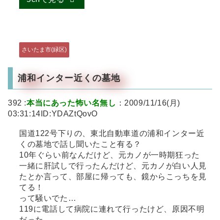
さいたま市(緑区)
浦和インター近くの墓地
392 :
本当にあった怖い名無し
：2009/11/16(月)
03:31:14ID:YDAZtQovO
国道122号下りの、東北自動車道の浦和インター近
くの墓地で話し聞いたこと有る？
10年ぐらい前なんだけど、元カノが一時期狂った
一緒に肝試しで行ったんだけど、元カノが白い人見
たとか言って、部屋に帰っても、鏡からこっちを見
てる！
って騒いでた…
119に電話して病院に連れて行ったけど、原因不明
だった…