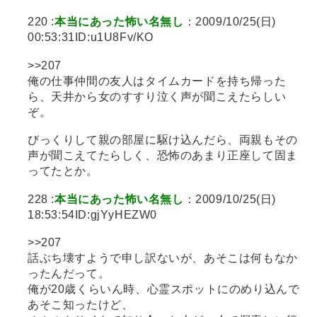
220 :
本当にあった怖い名無し
：2009/10/25(日)
00:53:31ID:u1U8Fv/KO
>>207
俺の仕事仲間の友人はタイムカードを持ち帰った
ら、天井から女のすすり泣く声が聞こえたらしい
ぞ。
びっくりして親の部屋に駆け込んだら、両親もその
声が聞こえてたらしく、恐怖のあまり正座して固ま
ってたとか。
228 :
本当にあった怖い名無し
：2009/10/25(日)
18:53:54ID:gjYyHEZW0
>>207
話ぶち壊すようで申し訳ないが、あそこは何もなか
ったんだって。
俺が20歳くらいん時、心霊スポットにのめり込んで
あそこ知ったけど、