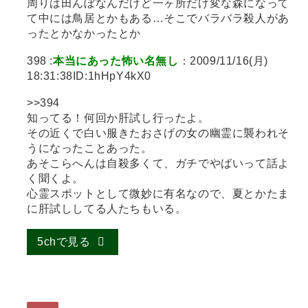
周りは田んぼなんだけど一ヶ所だけ変な森になって
て中には鳥居とかもある…そこでバラバラ殺人があ
ったとかなかったとか
398 :
本当にあった怖い名無し
：2009/11/16(月)
18:31:38ID:1hHpY4kX0
>>394
知ってる！何回か肝試し行ったよ。
その近くで白い服きたおさげの女の幽霊に襲われそ
うになったことあった。
あそこらへんは自殺多くて、ガチでやばいって話よ
く聞くよ。
心霊スポットとして微妙に有名なので、夏とかたま
に肝試ししてる人たちもいる。
5chで見る