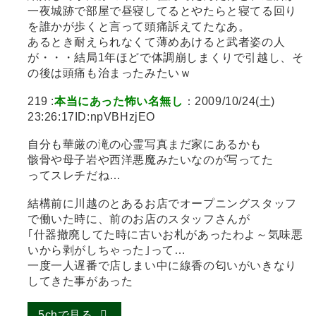
一夜城跡で部屋で昼寝してるとやたらと寝てる回り
を誰かが歩くと言って頭痛訴えてたなあ。
あるとき耐えられなくて薄めあけると武者姿の人
が・・・結局1年ほどで体調崩しまくりで引越し、そ
の後は頭痛も治まったみたいｗ
219 :
本当にあった怖い名無し
：2009/10/24(土)
23:26:17ID:npVBHzjEO
自分も華厳の滝の心霊写真まだ家にあるかも
骸骨や母子岩や西洋悪魔みたいなのが写ってた
ってスレチだね…
結構前に川越のとあるお店でオープニングスタッフ
で働いた時に、前のお店のスタッフさんが
｢什器撤廃してた時に古いお札があったわよ～気味悪
いから剥がしちゃった｣って…
一度一人遅番で店しまい中に線香の匂いがいきなり
してきた事があった
5chで見る