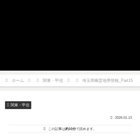
ホーム
関東・甲信
埼玉県幽霊地帯情報_Part15
関東・甲信
2026.01.13
この記事は
約10分
で読めます。