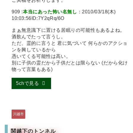
ご冥福をお祈りします。
909 :
本当にあった怖い名無し
：2010/03/18(木)
10:03:56ID:7Y2qRq/6O
まぁ無意識下に置ける居眠りの可能性もあるよね。
酒飲んでたって言うし。
ただ、霊的に言うと 君に気づいて 何らかのアクショ
ンを興しているから
憑いてくる可能性は高い。
別に子供の霊だから子供だとは限らない (だから化け
物って言葉もある)
5chで見る
川越市
関越下のトンネル