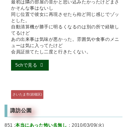
最初は隣の部屋の音かと思い込みたかったけどまさ
かそんな事はないし
同じ位置で彼女に再現させたら殆ど同じ感じでゾッ
とした。
自動清算機が勝手に明るくなるのは別の所で経験し
てるけど
あの出来事は気味が悪かった。雰囲気や食事のメニ
ューは気に入ってたけど
会員証捨てたし二度と行きたくない。
5chで見る
さいたま市(岩槻区)
諏訪公園
851 :
本当にあった怖い名無し
：2010/03/09(火)