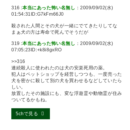
316 :
本当にあった怖い名無し
：2009/09/02(水)
01:54:31ID:G7kFm66J0
殺された人間とその犬が一緒にでてきたりしてな
まぁ犬の方は寿命で死んでそうだが
319 :
本当にあった怖い名無し
：2009/09/02(水)
07:05:23ID:+k8i8gxRO
>>316
連続殺人に使われたのは犬の安楽死用の薬。
犯人はペットショップを経営しつつも、一度売った
犬を密かに殺して別の犬を買わせるなどしていたら
しい。
放置したその施設にも、変な浮遊霊や動物霊が住み
ついてるかもね。
5chで見る