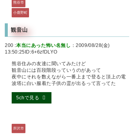
熊谷市
小鹿野町
観音山
200 :
本当にあった怖い名無し
：2009/08/28(金)
13:50:25ID:6+6zfDLYO
熊谷住みの友達に聞いてみたけど
観音山には百段階段っていうのがあって
夜中にそれを数えながら一番上まで登ると頂上の電
波塔に白い服着た子供の霊が出るって言ってた
5chで見る
所沢市