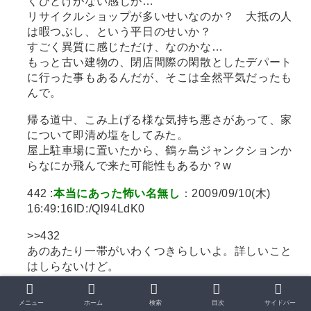
くひとけがない感じが…
リサイクルショップが多いせいなのか？ 大抵の人
は暇つぶし、という平日のせいか？
すごく異質に感じただけ、なのかな…
もっと古い建物の、閉店間際の閑散としたデパート
に行った事もあるんだが、そこは全然平気だったも
んで。
帰る道中、こみ上げる様な気持ち悪さがあって、家
について即清め塩をしてみた。
屋上駐車場に置いたから、鶴ヶ島ジャンクションか
らなにか飛んで来た可能性もあるか？w
442 :
本当にあった怖い名無し
：2009/09/10(木)
16:49:16ID:/Ql94LdK0
>>432
あのあたり一帯がいわくつきらしいよ。詳しいこと
はしらないけど。
夜、ジョギングしてると、あのあたりだけ、後ろか
ら足音が聞こえたり、影が追ってきたりすることは
メニュー
ホーム
検索
目次
サイドバー