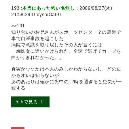
193 :
本当にあった怖い名無し
：2009/08/27(木)
21:58:29ID:dysniOaE0
>>191
知り合いのお兄さんがスポーツセンター？の裏道で
車で自滅事故を起こした
病院で意識を取り戻したその人が言うには
「蜘蛛女に追いかけられた。全速で逃げてカーブを
曲がりきれなかった。」
真実かウソかは本人のみしかわからないし、どの辺
かもオレは知らないが、
あのあたりは確かに夜中の12時を過ぎると空気が一
変する
5chで見る