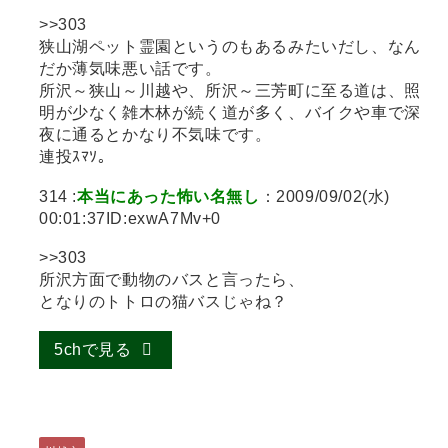
>>303
狭山湖ペット霊園というのもあるみたいだし、なん
だか薄気味悪い話です。
所沢～狭山～川越や、所沢～三芳町に至る道は、照
明が少なく雑木林が続く道が多く、バイクや車で深
夜に通るとかなり不気味です。
連投ｽﾏｿ。
314 :
本当にあった怖い名無し
：2009/09/02(水)
00:01:37ID:exwA7Mv+0
>>303
所沢方面で動物のバスと言ったら、
となりのトトロの猫バスじゃね？
5chで見る