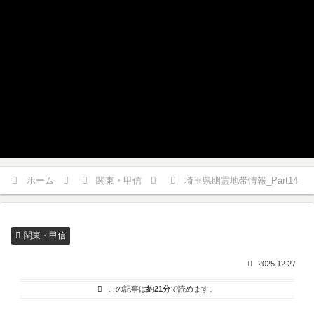
ホーム
関東・甲信
埼玉県幽霊地帯情報_Part14
関東・甲信
2025.12.27
この記事は
約21分
で読めます。