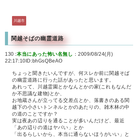
川越市
関越そばの幽霊道路
130 :
本当にあった怖い名無し
：2009/08/24(月)
22:17:10ID:bhGsQBeAO
ちょっと聞きたいんですが、何スレか前に関越そば
の幽霊道路に行った話があったと思います。
あれって、川越霊園とかなんとかの家(これもなんだ
か不思議な建物)とか、
お地蔵さんが立ってる交差点とか、落書きのある関
越下の小さいトンネルとかのあたりの、雑木林の中
の道のことですか？
実は夜あの辺りを通ることが多いんだけど、最近
「あの辺りの道はヤバい」とか
「出るらしいから、本当に通らないほうがいい」と