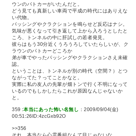
ウンのパトカーがいたんだと。
どう見ても真新しい車両で平成の時代にはありえな
い代物。
パッシングやクラクションを鳴らせど反応はナシ。
気味が悪くなって引き返して上から入ろうとしたと
ころ、トンネルの中に肝試しの若者発見。
彼らはもう30分近くうろうろしていたらしいが、ク
ラウンのパトカーどころか
弟が車でやったパッシングやクラクションさえ未確
認。
ということは、トンネルが別の時代（空間？）とつ
ながってた？ってことかなと。
実際に私の友人の先輩が畑トンで行く不明になって
いるのでもしかしたらこれが原因なんじゃないか
と。
359 :
本当にあった怖い名無し
：2009/09/04(金)
00:51:26ID:4zcGxb92O
>>356
それ、本当なら心霊番組なんて目じゃないな。