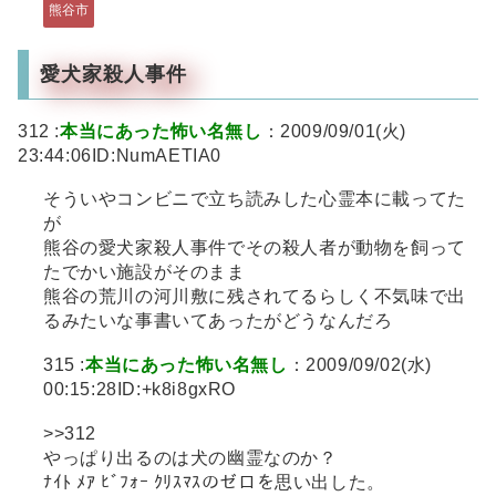
熊谷市
愛犬家殺人事件
312 :
本当にあった怖い名無し
：2009/09/01(火)
23:44:06ID:NumAETIA0
そういやコンビニで立ち読みした心霊本に載ってた
が
熊谷の愛犬家殺人事件でその殺人者が動物を飼って
たでかい施設がそのまま
熊谷の荒川の河川敷に残されてるらしく不気味で出
るみたいな事書いてあったがどうなんだろ
315 :
本当にあった怖い名無し
：2009/09/02(水)
00:15:28ID:+k8i8gxRO
>>312
やっぱり出るのは犬の幽霊なのか？
ﾅｲﾄ ﾒｱ ﾋﾞﾌｫｰ ｸﾘｽﾏｽのゼロを思い出した。