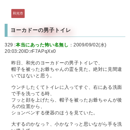
和光市
ヨーカドーの男子トイレ
329 :
本当にあった怖い名無し
：2009/09/02(水)
20:03:20ID:rF7APqXx0
昨日、和光のヨーカドーの男子トイレで、
帽子を被ったお爺ちゃんの霊を見た。絶対に見間違
いではないと思う。
ウンチしたくてトイレに入ってすぐ、右にある洗面
で手を洗ってる時、
フッと顔を上げたら、帽子を被ったお爺ちゃんが後
ろの位置から、
ションベンする便器のほうを見ていた。
大するのかなっ？、小かな？っと思いながら手を洗