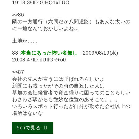
19:13:39ID:GIHQ1xTUO
>>86
隣の一方通行（六間だか八間道路）もあんな太いの
に一通なんておかしいよね…
土地か……
88 :
本当にあった怖い名無し
：2009/08/19(水)
20:08:47ID:dUftGR+o0
>>87
会社の先人が言うには呼ばれるらしいよ
新聞にも載ったがその時の自殺した人は
草加の会社経営者で資金繰りに困ってのことらしい
わざわざ駅からも微妙な位置のあそこで。。。
いろいろスポット行ったが自分が勤めた会社以上の
場所はないな
5chで見る