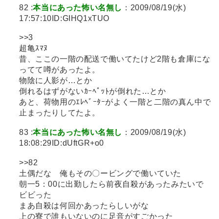
82 :
本当にあった怖い名無し
：2009/08/19(水)
17:57:10ID:GIHQ1xTUO
>>3
超亀ｽﾏﾇ
昔、ここの一階の配送で働いてたけど2階も倉庫にな
ってて噂があったよ。
物陰に人影が…とか
倒れるはずがないｶｰﾍﾟｯﾄが倒れた…とか
あと、荷物用のｴﾚﾍﾞｰﾀｰがよく一階と二階の真ん中で
止まったりしてたよ。
83 :
本当にあった怖い名無し
：2009/08/19(水)
18:08:29ID:dUftGR+o0
>>82
土偶だな 俺もその〇ービングで働いていた
朝一5：00に出勤したら前夜自殺があったみたいで
ビビった
まあ自殺は何回かあったらしいがな
上の寮で誰もいないのに足音がすごかった