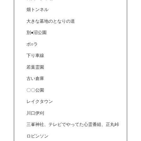
畑トンネル
大きな墓地のとなりの道
別●沼公園
ポ○ラ
下り車線
若葉霊園
古い倉庫
〇〇公園
レイクタウン
川口伊刈
三峯神社、テレビでやってた心霊番組、正丸峠
ロビンソン