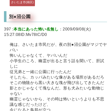
さいたま市(南区)
別●沼公園
397 :
本当にあった怖い名無し
：2009/09/08(火)
15:27:08ID:Mv78tC/D0
俺は、さいたま市民だが、夜の別●沼公園がマジでヤ
バい
怖いんじゃなくて、ヤバいんだ
小学生のころ、幽霊が出ると言う話を聞いて、肝試
しに
従兄弟と一緒に公園に行ったんだ
そしたら、カッパみたいな像がある場所があるだろ
そこの物陰から黒い大きな塊が飛び出してきたんだ
影とかじゃなくて塊なんだ。形も犬みたいな動物じ
ゃない
幽霊じゃないから、その時は怖いというよりも不思
議な感じだったけど、
今になると鳥肌が立つ