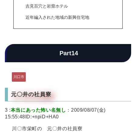
吉見百穴と岩窟ホテル
近年編入された地域の新興住宅地
Part14
川口市
元〇井の社員寮
3 :
本当にあった怖い名無し
：2009/08/07(金)
15:55:48ID:+npiD+HA0
川〇市栄町の 元〇井の社員寮