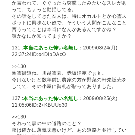
か言われて、ぐぐったら突撃したみたいなスレがあ
って、ちょっと動揺してる。
その話をしてきた友人は、特にオカルトとか心霊ス
ポットに興味ない奴で、そういう人間がこんなこと
言うってことは本当になんかあるんですかね？
誰かなにか知ってますか？
131 :
本当にあった怖い名無し
：2009/08/24(月)
22:37:24ID:o4DIpDAcO
>>130
幽霊街道ね。川越霊園、赤坂浄苑でぉｋ。
今はないけど数年前は農家の方が野菜の軒先販売を
してて、その小屋に御札が貼ってありました。
137 :
本当にあった怖い名無し
：2009/08/25(火)
11:05:06ID:2+KBUUo30
>>130
それって森の中の道路のこと？
夜は確かに薄気味悪いけど、あの道路と並行してい