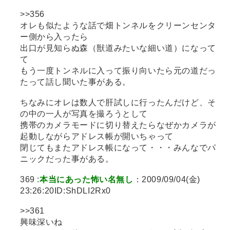
>>356
オレも似たような話で畑トンネルをクリーンセンタ
ー側から入ったら
出口が見知らぬ森（獣道みたいな細い道）になって
て
もう一度トンネルに入って振り向いたら元の道だっ
たって話し聞いた事がある。
ちなみにオレは数人で肝試しに行ったんだけど、そ
の中の一人が写真を撮ろうとして
携帯のカメラモードに切り替えたらなぜかカメラが
起動しながらアドレス帳が開いちゃって
閉じてもまたアドレス帳になって・・・みんなでパ
ニックだった事がある。
369 :
本当にあった怖い名無し
：2009/09/04(金)
23:26:20ID:ShDLI2Rx0
>>361
興味深いね