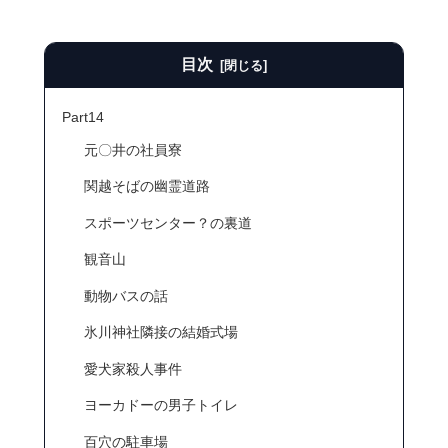
目次
Part14
元〇井の社員寮
関越そばの幽霊道路
スポーツセンター？の裏道
観音山
動物バスの話
氷川神社隣接の結婚式場
愛犬家殺人事件
ヨーカドーの男子トイレ
百穴の駐車場