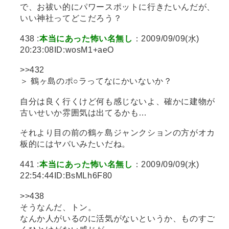
で、お祓い的にパワースポットに行きたいんだが、
いい神社ってどこだろう？
438 :
本当にあった怖い名無し
：2009/09/09(水)
20:23:08ID:wosM1+aeO
>>432
＞ 鶴ヶ島のポ○ラってなにかいないか？
自分は良く行くけど何も感じないよ、確かに建物が
古いせいか雰囲気は出てるかも…
それより目の前の鶴ヶ島ジャンクションの方がオカ
板的にはヤバいみたいだね。
441 :
本当にあった怖い名無し
：2009/09/09(水)
22:54:44ID:BsMLh6F80
>>438
そうなんだ、トン。
なんか人がいるのに活気がないというか、ものすご