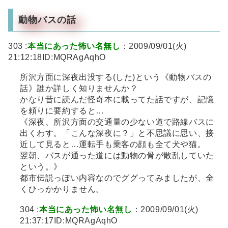
動物バスの話
303 :
本当にあった怖い名無し
：2009/09/01(火)
21:12:18ID:MQRAgAqhO
所沢方面に深夜出没する(した)という《動物バスの
話》誰か詳しく知りませんか？
かなり昔に読んだ怪奇本に載ってた話ですが、記憶
を頼りに要約すると…
《深夜、所沢方面の交通量の少ない道で路線バスに
出くわす。「こんな深夜に？」と不思議に思い、接
近して見ると…運転手も乗客の顔も全て犬や猫。
翌朝、バスが通った道には動物の骨が散乱していた
という。》
都市伝説っぽい内容なのでググってみましたが、全
くひっかかりません。
304 :
本当にあった怖い名無し
：2009/09/01(火)
21:37:17ID:MQRAgAqhO