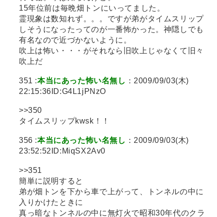
15年位前は毎晩畑トンにいってました。
霊現象は数知れず。。。ですが弟がタイムスリップ
しそうになったってのが一番怖かった。神隠しでも
有名なので近づかないように。
吹上は怖い・・・がそれなら旧吹上じゃなくて旧々
吹上だ
351 :
本当にあった怖い名無し
：2009/09/03(木)
22:15:36ID:G4L1jPNzO
>>350
タイムスリップkwsk！！
356 :
本当にあった怖い名無し
：2009/09/03(木)
23:52:52ID:MiqSX2Av0
>>351
簡単に説明すると
弟が畑トンを下から車で上がって、トンネルの中に
入りかけたときに
真っ暗なトンネルの中に無灯火で昭和30年代のクラ