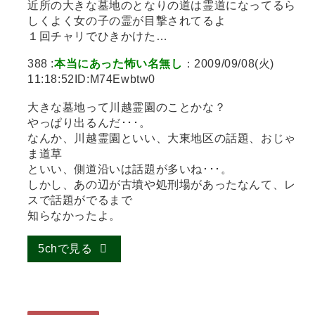
近所の大きな墓地のとなりの道は霊道になってるら
しくよく女の子の霊が目撃されてるよ
１回チャリでひきかけた…
388 :
本当にあった怖い名無し
：2009/09/08(火)
11:18:52ID:M74Ewbtw0
大きな墓地って川越霊園のことかな？
やっぱり出るんだ･･･。
なんか、川越霊園といい、大東地区の話題、おじゃ
ま道草
といい、側道沿いは話題が多いね･･･。
しかし、あの辺が古墳や処刑場があったなんて、レ
スで話題がでるまで
知らなかったよ。
5chで見る