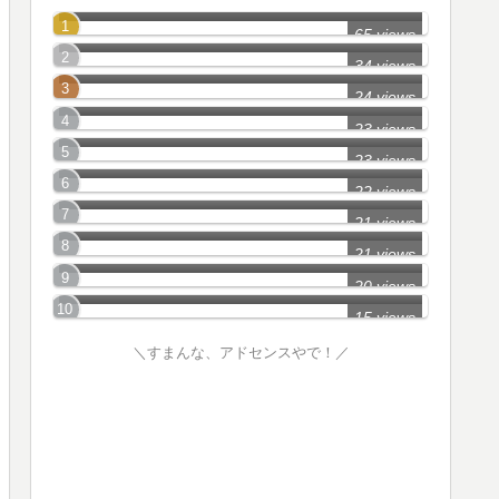
所沢市のミステリースポット2
65 views
千葉県_Part4
34 views
東京都_Part20
24 views
埼玉県_Part3
23 views
長野県_Part10
23 views
心霊スポットおしえて_Part1
22 views
神奈川県_Part2
21 views
西武池袋線沿線のたたり物件
21 views
埼玉県幽霊地帯情報_Part3
20 views
15 views
＼すまんな、アドセンスやで！／