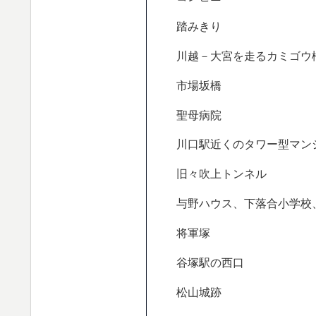
踏みきり
川越－大宮を走るカミゴウ
市場坂橋
聖母病院
川口駅近くのタワー型マン
旧々吹上トンネル
与野ハウス、下落合小学校
将軍塚
谷塚駅の西口
松山城跡