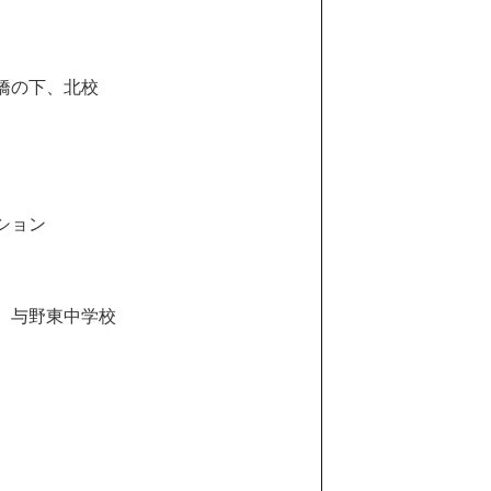
橋の下、北校
ション
、与野東中学校