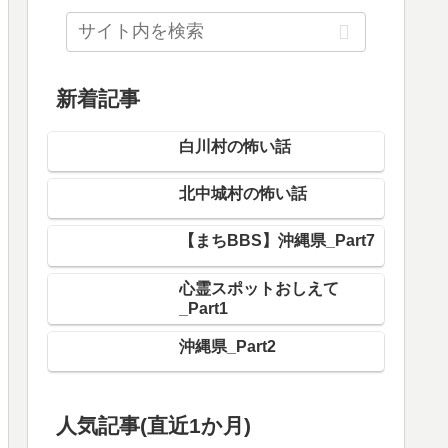
新着記事
白川村の怖い話
北中城村の怖い話
【まちBBS】沖縄県_Part7
心霊スポットおしえて
_Part1
沖縄県_Part2
（青葉区）あざみの・たまプラーザ
人気記事(直近1か月)
近辺の怖い場所 Part1