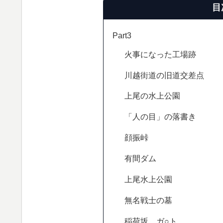
目
Part3
火事になった工場跡
川越街道の旧道交差点
上尾の水上公園
「人の目」の落書き
顔振峠
有間ダム
上尾水上公園
無名戦士の墓
稲荷坂、ガ○ト