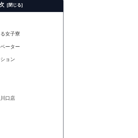
次
ある女子寮
レベーター
ンション
東川口店
ト