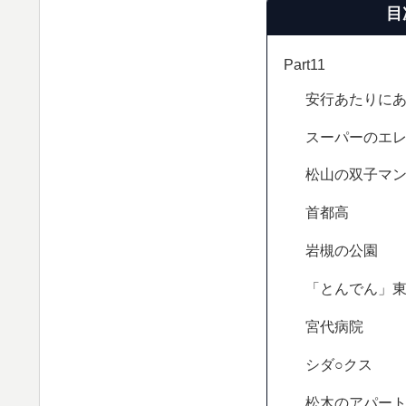
目
Part11
安行あたりに
スーパーのエ
松山の双子マ
首都高
岩槻の公園
「とんでん」
宮代病院
シダ○クス
松木のアパー