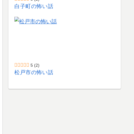
白子町の怖い話
5
(2)
松戸市の怖い話