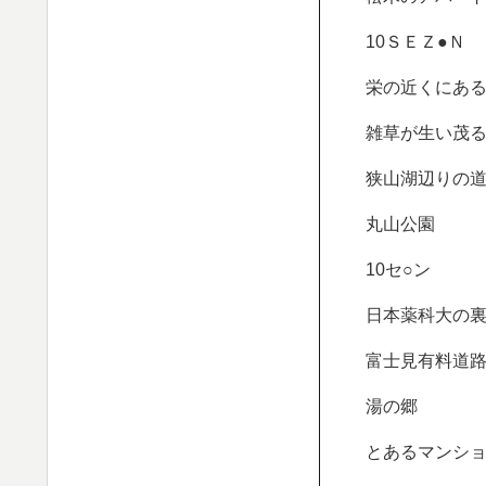
10ＳＥＺ●Ｎ
栄の近くにあ
雑草が生い茂
狭山湖辺りの
丸山公園
10セ○ン
日本薬科大の
富士見有料道
湯の郷
とあるマンシ