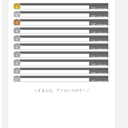
所沢市のミステリースポット2
70 views
東京都_Part20
35 views
埼玉県_Part3
25 views
心霊スポットおしえて_Part1
23 views
長野県_Part10
21 views
神奈川県_Part2
21 views
西武池袋線沿線のたたり物件
21 views
千葉県_Part4
20 views
埼玉県幽霊地帯情報_Part3
18 views
15 views
＼すまんな、アドセンスやで！／