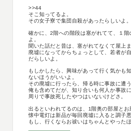
>>44
そこ知ってるよ。
その女子寮で集団自殺があったらしいよ
確かに、2階への階段は塞がれてて、１階
よ。
聞いた話だと昔は、塞がれてなくて屋上
廃墟になってからちょっとして、若者が
だらしいよ。
もしかしたら、興味があって行く気かも
ないほうがいいよ。
その廃墟に行ったら、帰る時に事故に遭
俺も含めてだが、知り合いも何人か事故
周りで事故死したやつはいないけどさ。
出るといわれてるのは、1階奥の部屋とお
懐中電灯は新品が毎回廃墟に入ると調子
もし、行くならお祓いはちゃんとやった