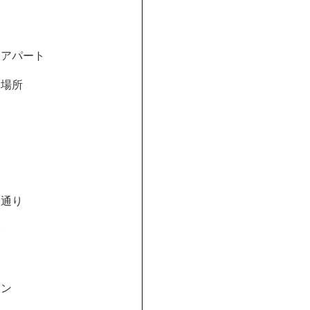
るアパート
る場所
道
裏通り
路
ョン