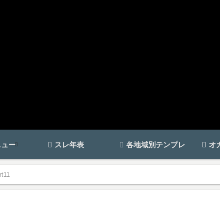
ニュー
スレ年表
各地域別テンプレ
オ
11