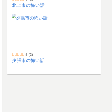
北上市の怖い話
5
(2)
夕張市の怖い話