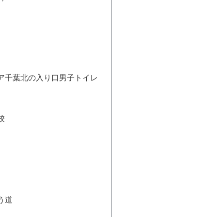
ア千葉北の入り口男子トイレ
校
う道