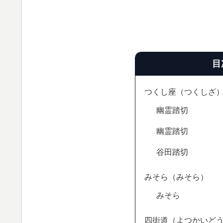
目
つくし座（つくしざ
幽霊踏切
幽霊踏切
谷田踏切
みそら（みそら）
みそら
四街道（よつかいど