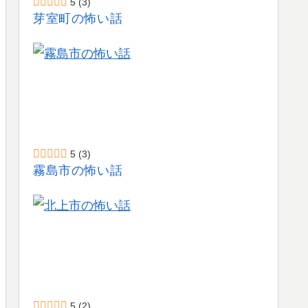
5
(3)
芽室町の怖い話
5
(3)
霧島市の怖い話
5
(2)