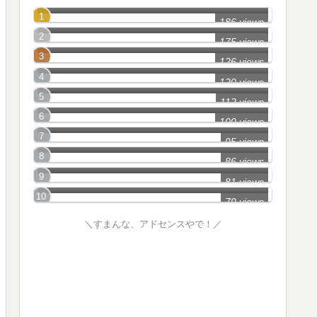
千葉市(中央区)の怖い話
186 views
千葉市(稲毛区)の怖い話
175 views
柏市の怖い話
126 views
市川市の怖い話
120 views
市原市の怖い話
112 views
松戸市の怖い話
100 views
習志野市の怖い話
95 views
成田市の怖い話
86 views
木更津市の怖い話
81 views
79 views
＼すまんな、アドセンスやで！／