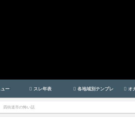
ニュー
スレ年表
各地域別テンプレ
オ
四街道市の怖い話