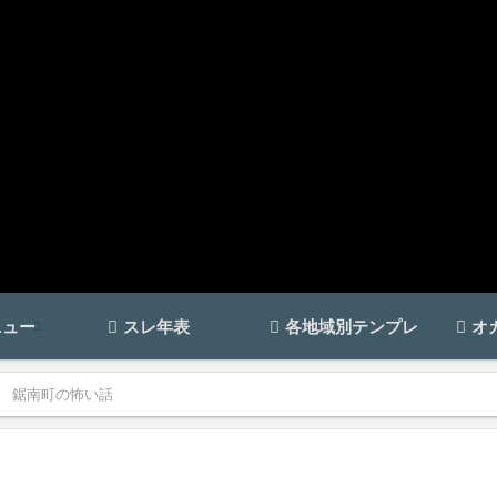
ニュー
スレ年表
各地域別テンプレ
オ
鋸南町の怖い話