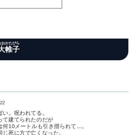
おおかたびら
大帷子
:22
ばい。呪われてる。
って建てられたのだが
は何10メートルも引き摺られて…。
同じ死に方で亡くなった。