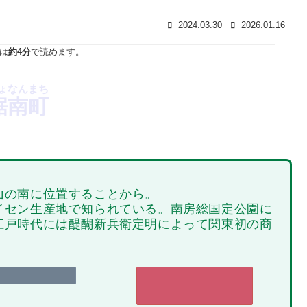
2024.03.30
2026.01.16
は
約4分
で読めます。
ょなんまち
鋸南町
山の南に位置することから。
イセン生産地で知られている。南房総国定公園に
江戸時代には醍醐新兵衛定明によって関東初の商