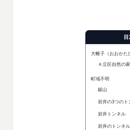
目
大帷子（おおかた
Ａ立区自然の
町域不明
鋸山
岩井の3つのト
岩井トンネル
岩井のトンネ