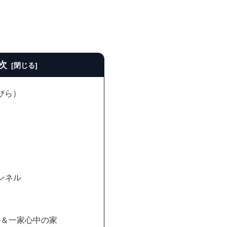
次
びら）
家
ンネル
ル＆一家心中の家