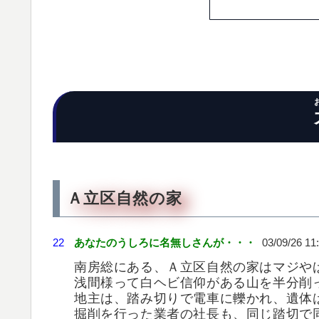
Ａ立区自然の家
22
あなたのうしろに名無しさんが・・・
03/09/26 11
南房総にある、Ａ立区自然の家はマジや
浅間様って白ヘビ信仰がある山を半分削
地主は、踏み切りで電車に轢かれ、遺体
掘削を行った業者の社長も、同じ踏切で