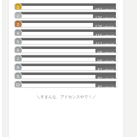
千葉市(中央区)の怖い話
182 views
千葉市(稲毛区)の怖い話
176 views
柏市の怖い話
129 views
市川市の怖い話
116 views
松戸市の怖い話
112 views
市原市の怖い話
98 views
習志野市の怖い話
98 views
白子町の怖い話
83 views
成田市の怖い話
80 views
80 views
＼すまんな、アドセンスやで！／