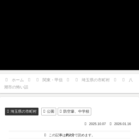
ホーム
関東・甲信
埼玉県の市町村
八
潮市の怖い話
埼玉県の市町村
公園
防空壕、中学校
2025.10.07
2026.01.16
この記事は
約2分
で読めます。