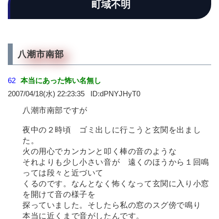
町域不明
八潮市南部
62
本当にあった怖い名無し
2007/04/18(水) 22:23:35
dPNYJHyT0
八潮市南部ですが
夜中の２時頃 ゴミ出しに行こうと玄関を出まし
た。
火の用心でカンカンと叩く棒の音のような
それよりも少し小さい音が 遠くのほうから１回鳴
っては段々と近づいて
くるのです。なんとなく怖くなって玄関に入り小窓
を開けて音の様子を
探っていました。そしたら私の窓のスグ傍で鳴り
本当に近くまで音がしたんです。