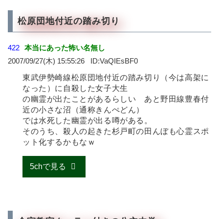
松原団地付近の踏み切り
422
本当にあった怖い名無し
2007/09/27(木) 15:55:26
VaQIEsBF0
東武伊勢崎線松原団地付近の踏み切り（今は高架に
なった）に自殺した女子大生
の幽霊が出たことがあるらしい あと野田線豊春付
近の小さな沼（通称きんぺどん）
では水死した幽霊が出る噂がある。
そのうち、殺人の起きた杉戸町の田んぼも心霊スポ
ット化するかもなｗ
5chで見る