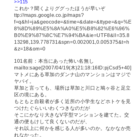
>>115
これか？聞くよりググったほうが早いぞ
ttp://maps.google.co.jp/maps?
f=q&hl=ja&geocode=&time=&date=&ttype=&q=%E
8%8D%89%E5%8A%A0%E5%B8%82%E6%96%
B0%E9%87%8C%E7%94%BA&ie=UTF8&ll=35.8
13298,139.778731&spn=0.002001,0.005375&t=h
&z=18&om=0
101名前：本当にあった怖い名無し
mailto:sage[2007/04/19(木)21:18:16ID:pjCsd5+40]
マトメにある草加のダンナ山のマンションはマジで
ヤバイ。
草加と言っても、場所は草加と川口と鳩ヶ谷と足立
区の境にある。
もともと自殺者が多く近所の小学生などホトケを見
つけたぐらいいわくつきなのだが
そこにかなり大きなV字型マンションを建てた。交
通の便もけして良くないのだが、
それ以上に何かを感じる人が多いのか。なかなか売
れなかった。