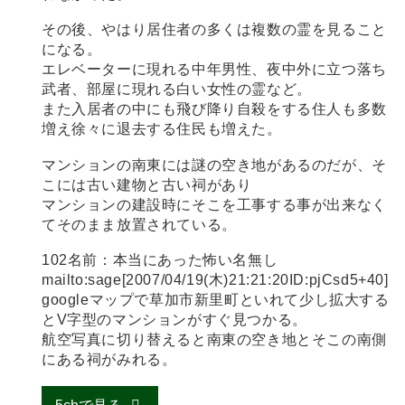
その後、やはり居住者の多くは複数の霊を見ること
になる。
エレベーターに現れる中年男性、夜中外に立つ落ち
武者、部屋に現れる白い女性の霊など。
また入居者の中にも飛び降り自殺をする住人も多数
増え徐々に退去する住民も増えた。
マンションの南東には謎の空き地があるのだが、そ
こには古い建物と古い祠があり
マンションの建設時にそこを工事する事が出来なく
てそのまま放置されている。
102名前：本当にあった怖い名無し
mailto:sage[2007/04/19(木)21:21:20ID:pjCsd5+40]
googleマップで草加市新里町といれて少し拡大する
とV字型のマンションがすぐ見つかる。
航空写真に切り替えると南東の空き地とそこの南側
にある祠がみれる。