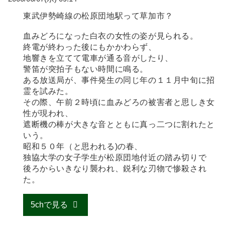
東武伊勢崎線の松原団地駅って草加市？
血みどろになった白衣の女性の姿が見られる。
終電が終わった後にもかかわらず、
地響きを立てて電車が通る音がしたり、
警笛が突拍子もない時間に鳴る。
ある放送局が、事件発生の同じ年の１１月中旬に招
霊を試みた。
その際、午前２時頃に血みどろの被害者と思しき女
性が現われ、
遮断機の棒が大きな音とともに真っ二つに割れたと
いう。
昭和５０年（と思われる)の春、
独協大学の女子学生が松原団地付近の踏み切りで
後ろからいきなり襲われ、鋭利な刃物で惨殺され
た。
5chで見る