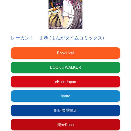
レーカン！ １巻 (まんがタイムコミックス)
BookLive!
BOOK☆WALKER
eBookJapan
honto
紀伊國屋書店
楽天Kobo