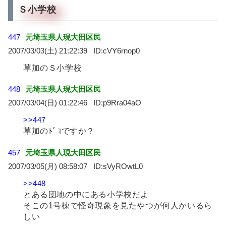
Ｓ小学校
447
元埼玉県人現大田区民
2007/03/03(土) 21:22:39
cVY6rnop0
草加のＳ小学校
448
元埼玉県人現大田区民
2007/03/04(日) 01:22:46
p9Rra04aO
>>447
草加のﾄﾞｺですか？
457
元埼玉県人現大田区民
2007/03/05(月) 08:58:07
sVyROwtL0
>>448
とある団地の中にある小学校だよ
そこの1号棟で怪奇現象を見たやつが何人かいるら
しい