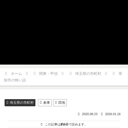
ホーム
関東・甲信
埼玉県の市町村
草
加市の怖い話
埼玉県の市町村
倉庫
団地
2020.08.23
2026.01.16
この記事は
約6分
で読めます。