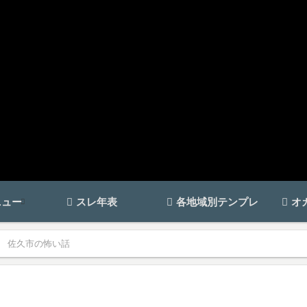
ニュー
スレ年表
各地域別テンプレ
オ
佐久市の怖い話