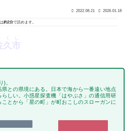
2022.08.21
2026.01.18
は
約2分
で読めます。
さくし
佐久市
り)。
馬県との県境にある。日本で海から一番遠い地点
るらしい。小惑星探査機「はやぶさ」の通信用研
ることから「星の町」が町おこしのスローガンに