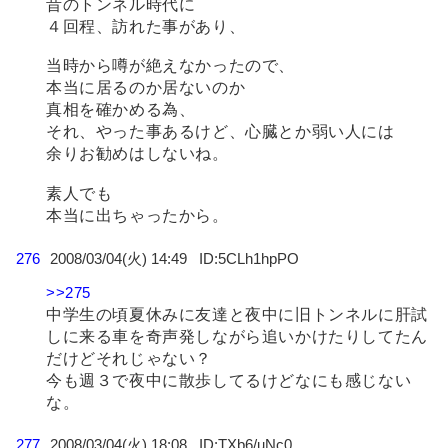
昔のトンネル時代に
４回程、訪れた事があり、
当時から噂が絶えなかったので、
本当に居るのか居ないのか
真相を確かめる為、
それ、やった事あるけど、心臓とか弱い人には
余りお勧めはしないね。
素人でも
本当に出ちゃったから。
276
2008/03/04(火) 14:49
5CLh1hpPO
>>275
中学生の頃夏休みに友達と夜中に旧トンネルに肝試
しに来る車を奇声発しながら追いかけたりしてたん
だけどそれじゃない？
今も週３で夜中に散歩してるけどなにも感じない
な。
277
2008/03/04(火) 18:08
TXb6/uNc0