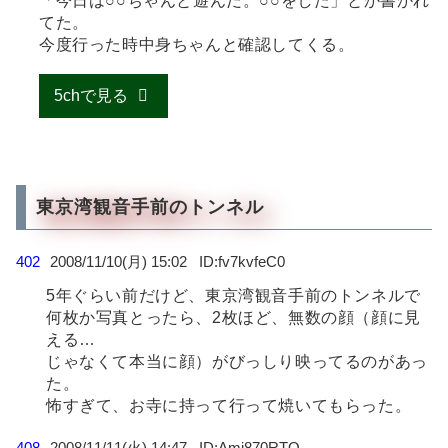
「今日は○○ちゃんと遊んだ。○○をした」とか書かれ
てた。
今度行った時中身ちゃんと確認してくる。
5chで見る
東京湾観音手前のトンネル
402
2008/11/10(月) 15:02
fv7kvfeC0
5年ぐらい前だけど、東京湾観音手前のトンネルで
何枚か写真とったら、2枚ほど、無数の顔（顔に見
える…
じゃなくて本当に顔）がびっしり映ってるのがあっ
た。
怖すぎて、お寺に持って行って焼いてもらった。
408
2008/11/11(火) 14:47
Ami870RTO