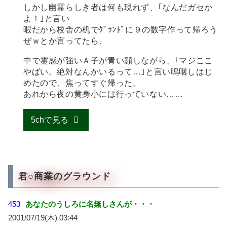
しかし幽霊らしき者は何も現れず、｢なんだガセか
よ！｣と言い
暇だから校舎の机でｸﾞﾗﾝﾄﾞに９の数字作って帰ろう
ぜｗとか言ってたら、
中で霊感が強いＡ子が青い顔しながら、｢マジここ
やばい。絶対なんかいるって…｣と言い嗚咽しはじ
めたので、焦ってすぐ帰った。
あれから夜の黄身小には行っていない……
5chで見る
君○商業のグラウンド
453
あなたのうしろに名無しさんが・・・
2001/07/19(木) 03:44