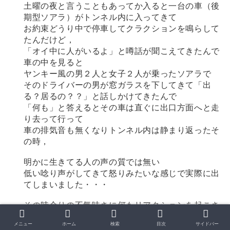
土曜の夜と言うこともあってか入ると一台の車（後
期型ソアラ）がトンネル内に入ってきて
お約束どうり中で停車してクラクションを鳴らして
たんだけど，
「オイ中に人がいるよ」と噂話が聞こえてきたんで
車の中を見ると
ヤンキー風の男２人と女子２人が乗ったソアラで
そのドライバーの男が窓ガラスを下してきて「出
る？居るの？？」と話しかけてきたんで
「何も」と答えるとその車は直ぐに出口方面へと走
り去って行って
車の排気音も無くなりトンネル内は静まり返ったそ
の時，
明かに生きてる人の声の質では無い
低い唸り声がしてきて怒りみたいな感じで実際に出
てしまいました・・・
その時余りの不気味さに何もリアクションを起こさ
ずに
メニュー
ホーム
検索
目次
サイドバー
ただ体が固まってしまい，