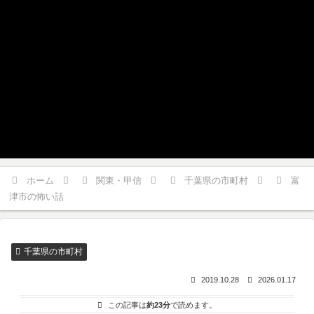
ホーム
関東・甲信
千葉県の市町村
富
津市の怖い話
千葉県の市町村
2019.10.28
2026.01.17
この記事は
約23分
で読めます。