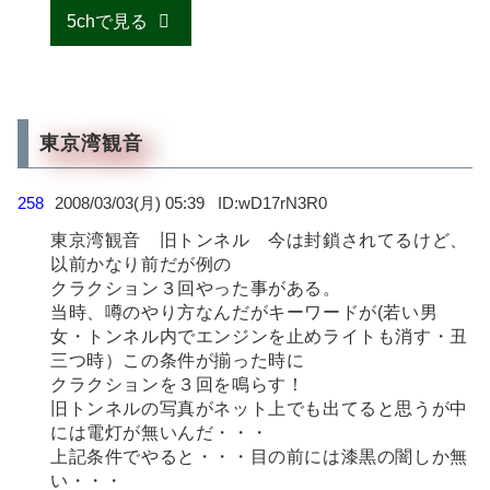
5chで見る
東京湾観音
258
2008/03/03(月) 05:39
wD17rN3R0
東京湾観音 旧トンネル 今は封鎖されてるけど、
以前かなり前だが例の
クラクション３回やった事がある。
当時、噂のやり方なんだがキーワードが(若い男
女・トンネル内でエンジンを止めライトも消す・丑
三つ時）この条件が揃った時に
クラクションを３回を鳴らす！
旧トンネルの写真がネット上でも出てると思うが中
には電灯が無いんだ・・・
上記条件でやると・・・目の前には漆黒の闇しか無
い・・・