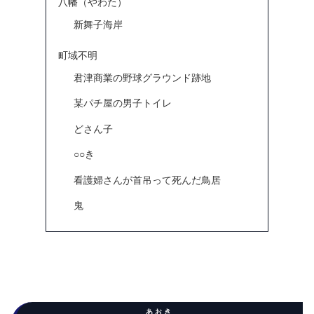
八幡（やわた）
新舞子海岸
町域不明
君津商業の野球グラウンド跡地
某パチ屋の男子トイレ
どさん子
○○き
看護婦さんが首吊って死んだ鳥居
鬼
あおき