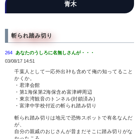
青木
斬られ踏み切り
264
あなたのうしろに名無しさんが・・・
03/08/17 14:51
千葉人として一応外出ﾈﾀも含めて俺の知ってること
かくか。
・君津会館
・第1海保第2海保含め富津岬周辺
・東京湾観音のトンネル(封鎖済み)
・富津中学校付近の斬られ踏み切り
斬られ踏み切りは地元で恐怖スポットで有名なんだ
が、
自分の親戚のおじさんが昔まだそこに踏み切りがな
かったころ、