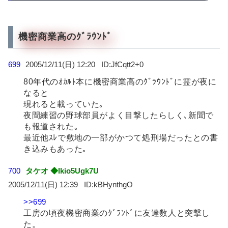
機密商業高のｸﾞﾗｳﾝﾄﾞ
699
2005/12/11(日) 12:20
JfCqtt2+0
80年代のｵｶﾙﾄ本に機密商業高のｸﾞﾗｳﾝﾄﾞに霊が夜に
なると
現れると載っていた｡
夜間練習の野球部員がよく目撃したらしく､新聞で
も報道された｡
最近他ｽﾚで敷地の一部がかつて処刑場だったとの書
き込みもあった｡
700
タケオ ◆Ikio5Ugk7U
2005/12/11(日) 12:39
kBHynthgO
>>699
工房の頃夜機密商業のｸﾞﾗﾝﾄﾞに友達数人と突撃し
た。