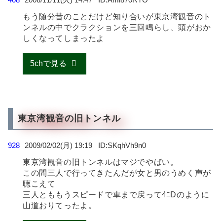
もう随分昔のことだけど知り合いが東京湾観音のト
ンネルの中でクラクションを三回鳴らし、頭がおか
しくなってしまったよ
5chで見る
東京湾観音の旧トンネル
928
2009/02/02(月) 19:19
SKqhVh9n0
東京湾観音の旧トンネルはマジでやばい。
この間三人で行ってきたんだが女と男のうめく声が
聴こえて
三人とももうスピードで車まで戻ってｲﾆDのように
山道おりてったよ。