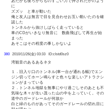
あたかも後ろからものすごい力で押されたかのよう
に
ズズッ と車が動いた
俺と友人は無言で目を見合わせお互い動いたのを確
認した
トンネルから抜けしばらく走っていると
車のCDがいきなり無音に 数曲飛ばして再生が始
まった
あそこはその程度の事しかないよ
380
2010/11/26(金) 03:33
cIstd0sz0
湾観音のあるあるネタ
１．旧入り口のトンネル(車一台が通れる幅)でエン
ジン切ってホーン鳴らすと色々な楽しいアトラクシ
ョンがまっている
２．トンネル地獄を無事にやり過ごしそのあとも不
気味な木々が生い茂った山の中を上っていく。その
道中のガードレールが何故か
白と緑のものがあってそのガードレールの切れ目に