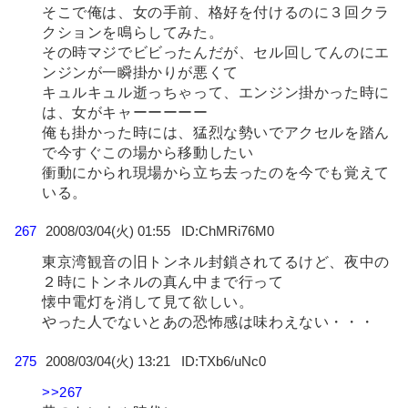
そこで俺は、女の手前、格好を付けるのに３回クラ
クションを鳴らしてみた。
その時マジでビビったんだが、セル回してんのにエ
ンジンが一瞬掛かりが悪くて
キュルキュル逝っちゃって、エンジン掛かった時に
は、女がキャーーーーー
俺も掛かった時には、猛烈な勢いでアクセルを踏ん
で今すぐこの場から移動したい
衝動にかられ現場から立ち去ったのを今でも覚えて
いる。
267
2008/03/04(火) 01:55
ChMRi76M0
東京湾観音の旧トンネル封鎖されてるけど、夜中の
２時にトンネルの真ん中まで行って
懐中電灯を消して見て欲しい。
やった人でないとあの恐怖感は味わえない・・・
275
2008/03/04(火) 13:21
TXb6/uNc0
>>267