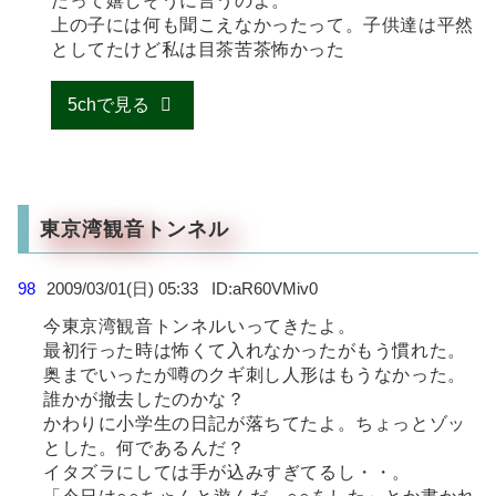
たって嬉しそうに言うのよ。
上の子には何も聞こえなかったって。子供達は平然
としてたけど私は目茶苦茶怖かった
5chで見る
東京湾観音トンネル
98
2009/03/01(日) 05:33
aR60VMiv0
今東京湾観音トンネルいってきたよ。
最初行った時は怖くて入れなかったがもう慣れた。
奥までいったが噂のクギ刺し人形はもうなかった。
誰かが撤去したのかな？
かわりに小学生の日記が落ちてたよ。ちょっとゾッ
とした。何であるんだ？
イタズラにしては手が込みすぎてるし・・。