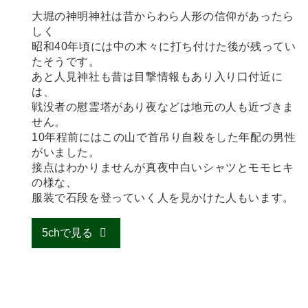
大堀の神明神社は昔からわら人形の信仰があったら
しく
昭和40年頃には中の木々に打ち付けた後が残ってい
たそうです。
あと人見神社も昔は目撃情報もあり入り口付近に
は、
戦没者の慰霊塔があり夜などは地元の人も近づきま
せん。
10年程前にはこの山で首吊り自殺をした年配の男性
がいました。
接点はわかりませんが真夜中白いシャツとモモヒキ
の様な、
服装で石段を登っていく人を見かけた人もいます。
5chで見る