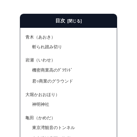
目次
青木（あおき）
斬られ踏み切り
岩瀬（いわせ）
機密商業高のｸﾞﾗｳﾝﾄﾞ
君○商業のグラウンド
大堀かおおほり）
神明神社
亀田（かめだ）
東京湾観音のトンネル