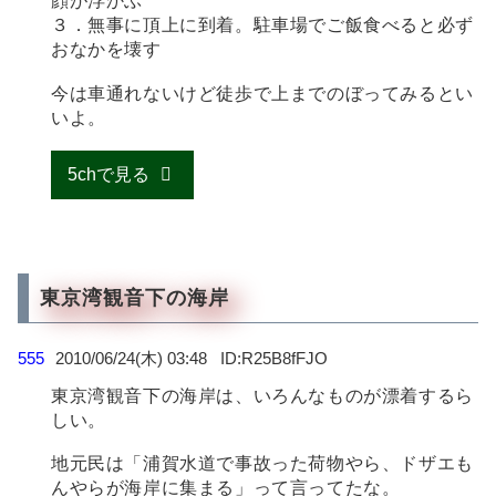
顔が浮かぶ
３．無事に頂上に到着。駐車場でご飯食べると必ず
おなかを壊す
今は車通れないけど徒歩で上までのぼってみるとい
いよ。
5chで見る
東京湾観音下の海岸
555
2010/06/24(木) 03:48
R25B8fFJO
東京湾観音下の海岸は、いろんなものが漂着するら
しい。
地元民は「浦賀水道で事故った荷物やら、ドザエも
んやらが海岸に集まる」って言ってたな。