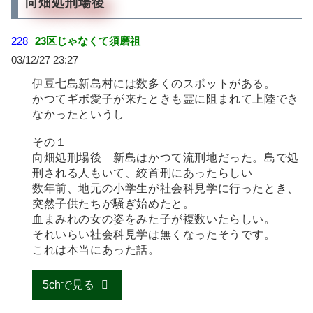
向畑処刑場後
228
23区じゃなくて須磨祖
03/12/27 23:27
伊豆七島新島村には数多くのスポットがある。
かつてギボ愛子が来たときも霊に阻まれて上陸でき
なかったというし
その１
向畑処刑場後 新島はかつて流刑地だった。島で処
刑される人もいて、絞首刑にあったらしい
数年前、地元の小学生が社会科見学に行ったとき、
突然子供たちが騒ぎ始めたと。
血まみれの女の姿をみた子が複数いたらしい。
それいらい社会科見学は無くなったそうです。
これは本当にあった話。
5chで見る