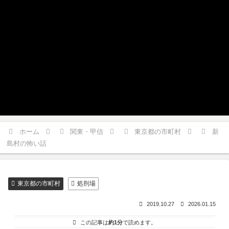
ホーム
関東・甲信
東京都の市町村
新
島村の怖い話
東京都の市町村
処刑場
2019.10.27
2026.01.15
この記事は
約1分
で読めます。