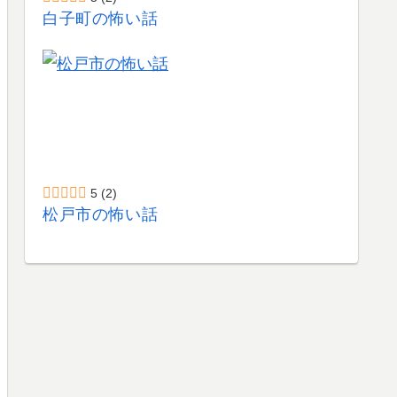
白子町の怖い話
5
(2)
松戸市の怖い話