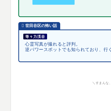
世田谷区
の
怖い話
等々力渓谷
心霊写真が撮れると評判。
逆パワースポットでも知られており、行
＼すまんな