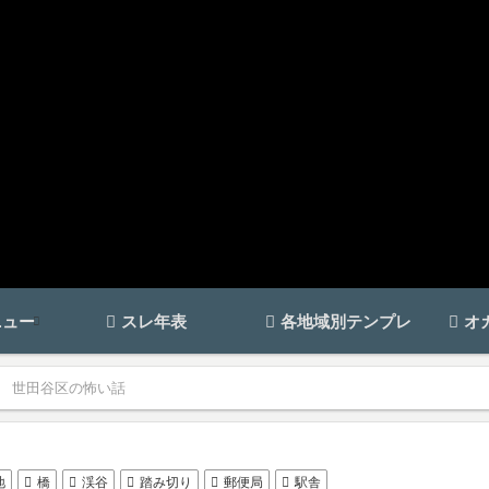
ニュー
スレ年表
各地域別テンプレ
オ
世田谷区の怖い話
地
橋
渓谷
踏み切り
郵便局
駅舎