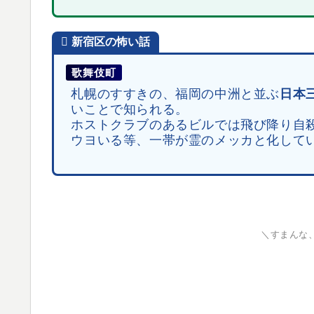
新宿区
の
怖い話
歌舞伎町
札幌のすすきの、福岡の中洲と並ぶ
日本
いことで知られる。
ホストクラブのあるビルでは飛び降り自
ウヨいる等、一帯が霊のメッカと化して
＼すまんな