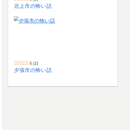
北上市の怖い話
5
(2)
夕張市の怖い話