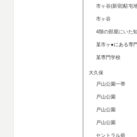
市ヶ谷(新宿)駐屯
市ヶ谷
4階の部屋にいた
某市ヶ●にある専
某専門学校
大久保
戸山公園一帯
戸山公園
戸山公園
戸山公園
セントラル前