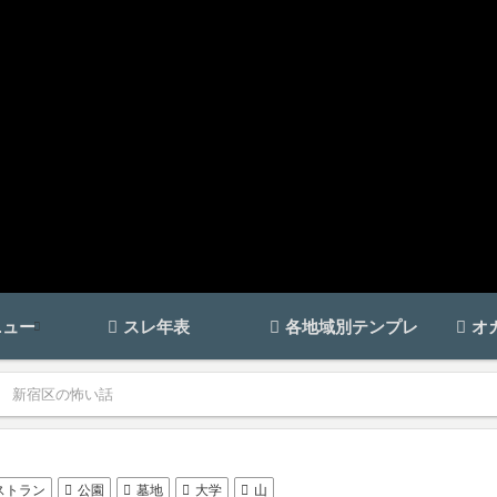
ニュー
スレ年表
各地域別テンプレ
オ
新宿区の怖い話
ストラン
公園
墓地
大学
山