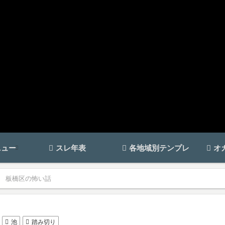
ニュー
スレ年表
各地域別テンプレ
オ
板橋区の怖い話
池
踏み切り