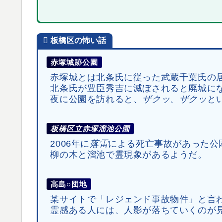
板橋区
の
怖い話
赤塚城跡公園
赤塚城とは北条氏に従った武蔵千葉氏の
北条氏が豊臣秀吉に滅ぼされると廃城に
夜に公園を訪れると、
ザクッ、ザクッ
と
板橋区立赤塚溜池公園
2006年に
落雷
による死亡事故があった公
柳の木と溜池で霊現象があるようだ。
高島○団地
某サイトで「レジェンド事故物件」と言
霊感ある人には、人影が落ちていくのが