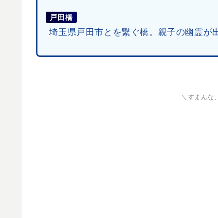
戸田橋
埼玉県戸田市とを繋ぐ橋。親子の幽霊が
＼すまんな