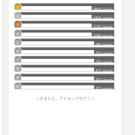
妙高市の怖い話
304 views
新潟市(中央区)の怖い話
158 views
胎内市の怖い話
130 views
新潟市(西区)の怖い話
108 views
佐渡市の怖い話
98 views
阿賀野市の怖い話
72 views
南魚沼市の怖い話
70 views
新潟市(北区)の怖い話
62 views
柏崎市の怖い話
60 views
57 views
＼すまんな、アドセンスやで！／