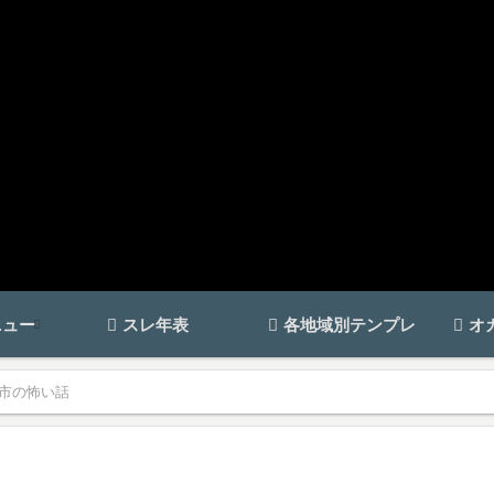
ニュー
スレ年表
各地域別テンプレ
オ
市の怖い話