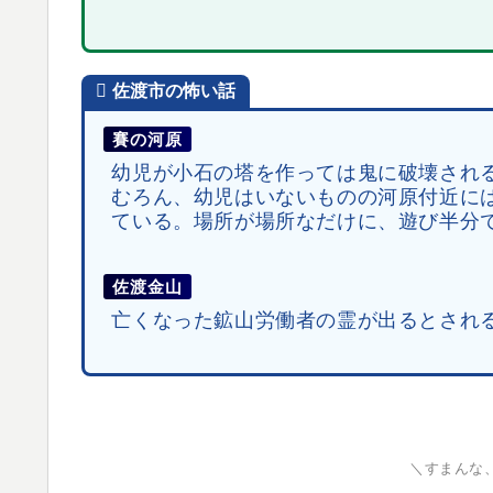
佐渡市
の怖い話
賽の河原
幼児が小石の塔を作っては鬼に破壊され
むろん、幼児はいないものの河原付近に
ている。場所が場所なだけに、遊び半分
佐渡金山
亡くなった鉱山労働者の霊が出るとされ
＼すまんな