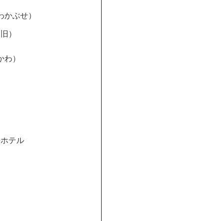
わかぶせ）
（旧）
かわ）
のホテル