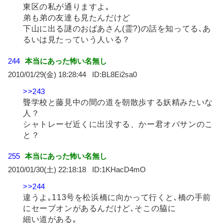
東区の私が通りますよ｡
弟も弟の友達も見たんだけど
下山に出る謎のおばあさん(霊?)の話を知ってる､あ
るいは見たっていう人いる？
244
本当にあった怖い名無し
2010/01/29(金) 18:28:44
BL8Ei2sa0
>>243
聾学校と藤見中の間の道を朝散歩する妖精みたいな
人？
シャトレーゼ近くに出没する、かー君オバサンのこ
と？
255
本当にあった怖い名無し
2010/01/30(土) 22:18:18
1KHacD4mO
>>244
違うよ｡113号を松浜橋に向かって行くと､橋の手前
にセーブオンがあるんだけど､そこの脇に
細い道がある｡