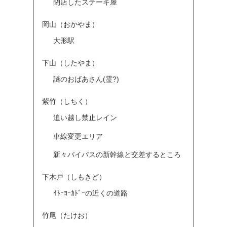
閉店したステーキ屋
岡山（おかやま）
大形駅
下山（したやま）
謎のおばあさん(霊?)
紫竹（しちく）
追い越し禁止レイン
車線変更エリア
新々バイパスの新幹線と交差するところ
下木戸（しもきど）
ｲﾄｰﾖｰｶﾄﾞｰの近くの道路
竹尾（たけお）