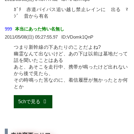
ｶﾞﾁ 赤道バイパス追い越し禁止レインに 出る ﾏ
ｼﾞ 昔から有名
999
本当にあった怖い名無し
2011/05/08(日) 05:27:55.97
VDomk1QnP
つまり新幹線の下あたりのことだよね?
幽霊なんて出ないけど、あの下は以前は墓地だって
話を聞いたことはある
あと、あそこを走行中、携帯が鳴ったけど出れない
から後で見たら、
その時鳴った筈なのに、着信履歴が無かったとか何
とか
5chで見る