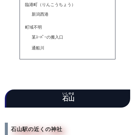
臨港町（りんこうちょう）
新潟西港
町域不明
某ｽｰﾊﾟｰの搬入口
通船川
いしやま
石山
石山駅の近くの神社