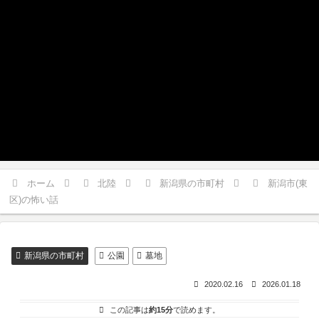
ホーム
北陸
新潟県の市町村
新潟市(東
区)の怖い話
新潟県の市町村
公園
墓地
2020.02.16
2026.01.18
この記事は
約15分
で読めます。