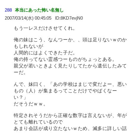
288
本当にあった怖い名無し
2007/03/14(水) 00:45:05
8KD7evjN0
もう一レスだけさせてくれ。
俺の妹はこう、なんつーか、、頭は足りないｗのか
もしれないが
人間的にはよくできた子だ。
俺の持ってない霊感つーものがちょっとある。
親父が若いときよく見たりしてたから遺伝したみて
ーだ。
んで、妹曰く、「あの学校はまじで変だよー、悪い
もの（人）が集まるってことだけでやばくなー
い？」
だそうだｗｗ。
特定されそうだから正確な数字は言えないが、年が
とても離れているので
あまり会話が成り立たないｗため、滅多に詳しい話