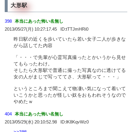
大形駅
398
本当にあった怖い名無し
2013/05/27(月) 10:27:17.45
tTTJmHRi0
昨日駅の近くを歩いていたら若い女子二人が歩きな
がら話してた内容
「・・・で先輩が心霊写真撮ったとかいうから見せ
てもらったわけ。
そしたら大形駅で普通に撮った写真なのに透けてる
女の人がまじで写っててさ、大形駅って・・・」
というところまで聞こえて物凄い気になって着いて
いこうかと思ったが怪しい奴をおもわれそうなので
やめたｗ
404
本当にあった怖い名無し
2013/05/29(水) 20:10:52.98
lK8KqvWz0
>>398