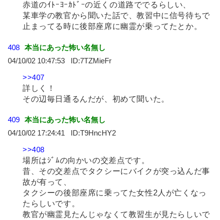
赤道のｲﾄｰﾖｰｶﾄﾞｰの近くの道路ででるらしい、
某車学の教官から聞いた話で、教習中に信号待ちで
止まってる時に後部座席に幽霊が乗ってたとか。
408
本当にあった怖い名無し
04/10/02 10:47:53
7TZMieFr
>>407
詳しく！
その辺毎日通るんだが、初めて聞いた。
409
本当にあった怖い名無し
04/10/02 17:24:41
T9HncHY2
>>408
場所はｼﾞﾑの向かいの交差点です。
昔、その交差点でタクシーにバイクが突っ込んだ事
故が有って、
タクシーの後部座席に乗ってた女性2人が亡くなっ
たらしいです。
教官が幽霊見たんじゃなくて教習生が見たらしいで