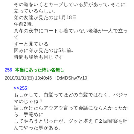
その道をいくとカーブしている所があって､そこに
立っているらしい｡
弟の友達が見たのは1月18日
午前2時｡
真冬の夜中にコートも着ていない老婆が一人で立っ
て
ずーと見ている。
因みに弟が見たのは5年前｡
時間も場所も同じです
256
本当にあった怖い名無し
2010/01/31(日) 13:40:46
MDShw7V10
>>255
もしかして、白髪ってほどの白髪ではなく、パジャ
マのじゃね？
話しかけたらアウアウ言って会話にならんかったか
ら、手篭めに
してやろうと思ったが、グッと堪えて２回警察を呼
んでやった事がある。