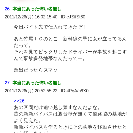
26
本当にあった怖い名無し
2011/12/26(月) 16:02:15.40
eJSifSt60
今日バイト先で仕入れてきたぞ！
あと竹尾ＩＣのとこ、新幹線の壁に女が立ってるん
だって。
それを見てビックリしたドライバーが事故を起こす
んで事故多発地帯なんだってー。
既出だったらスマソ
27
本当にあった怖い名無し
2011/12/26(月) 20:52:55.22
4PqA/n9X0
>>26
あの区間だけ追い越し禁止なんだよな。
昔の新新バイパスは遮音壁が無くて道路脇の墓地が
よく見えた。
新新バイパスを作るときにその墓地を移動させたと