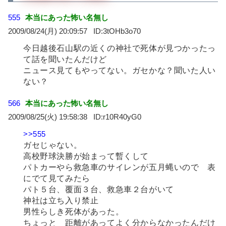
555
本当にあった怖い名無し
2009/08/24(月) 20:09:57
3tOHb3o70
今日越後石山駅の近くの神社で死体が見つかったっ
て話を聞いたんだけど
ニュース見てもやってない。ガセかな？聞いた人い
ない？
566
本当にあった怖い名無し
2009/08/25(火) 19:58:38
r10R40yG0
>>555
ガセじゃない。
高校野球決勝が始まって暫くして
パトカーやら救急車のサイレンが五月蝿いので 表
にでて見てみたら
パト５台、覆面３台、救急車２台がいて
神社は立ち入り禁止
男性らしき死体があった。
ちょっと 距離があってよく分からなかったんだけ