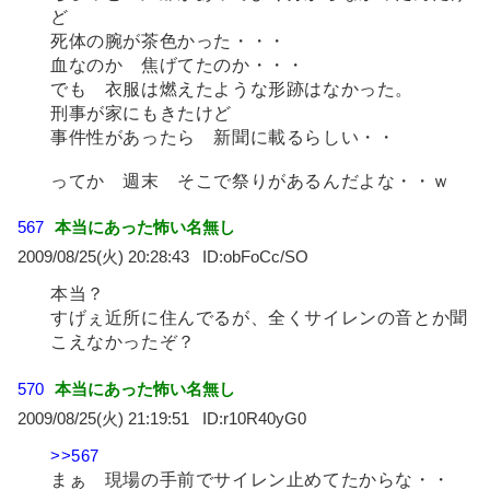
ど
死体の腕が茶色かった・・・
血なのか 焦げてたのか・・・
でも 衣服は燃えたような形跡はなかった。
刑事が家にもきたけど
事件性があったら 新聞に載るらしい・・
ってか 週末 そこで祭りがあるんだよな・・ｗ
567
本当にあった怖い名無し
2009/08/25(火) 20:28:43
obFoCc/SO
本当？
すげぇ近所に住んでるが、全くサイレンの音とか聞
こえなかったぞ？
570
本当にあった怖い名無し
2009/08/25(火) 21:19:51
r10R40yG0
>>567
まぁ 現場の手前でサイレン止めてたからな・・