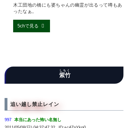
木工団地の橋にも婆ちゃんの幽霊が出るって噂もあ
ったなぁ。
5chで見る
しちく
紫竹
追い越し禁止レイン
997
本当にあった怖い名無し
2011/05/08(日) 04:37:47.32
+c4ZnYkp0