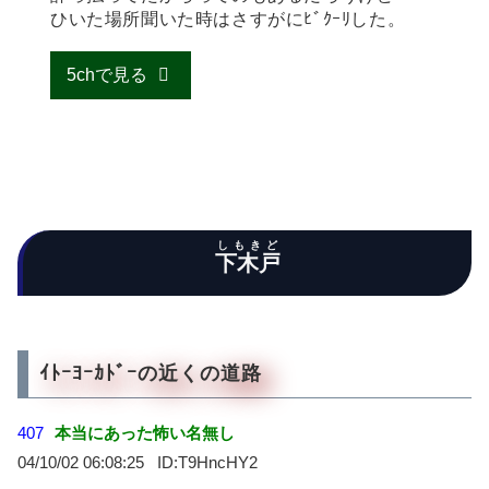
ひいた場所聞いた時はさすがにﾋﾞｸｰﾘした。
5chで見る
しもきど
下木戸
ｲﾄｰﾖｰｶﾄﾞｰの近くの道路
407
本当にあった怖い名無し
04/10/02 06:08:25
T9HncHY2