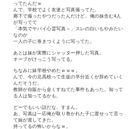
ってたんだｗ
んで、学校でよく友達と写真撮ってた。
廊下で撮ったやつだったんだけど、俺の妹含む4人
が写ってて
「本気でヤバイ心霊写真～」スレの白いもやみたい
なのが
一人の子に巻きつくように写ってた。
あとは妹が実際にシャッター押した写真。
オーブがけっこう写ってる。
ちなみに妹学校やめたｗｗｗ。
んで、今の北高校って生徒の半分近くが辞めていく
んだそうだ。
教師が自販から金くすねてた事件もあった。知って
る人は知ってるかも。
どーでもいい話だな、すまん。
あ、写真は一応俺が取り巻かれた子に渡せって言っ
て妹が渡してきた。
持ってるの怖いからなｗ。