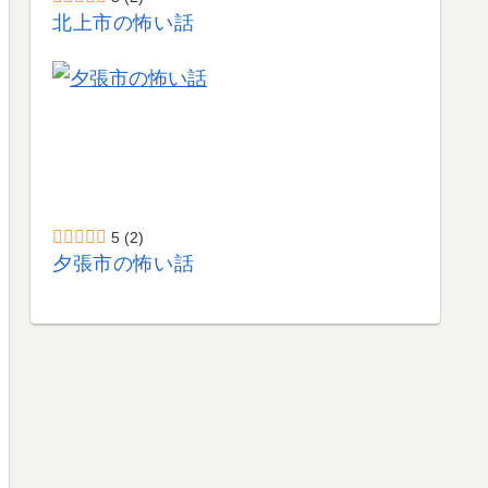
北上市の怖い話
5
(2)
夕張市の怖い話