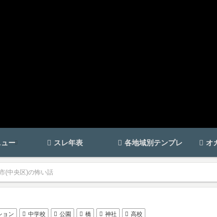
ニュー
スレ年表
各地域別テンプレ
オ
市(中央区)の怖い話
ション
中学校
公園
橋
神社
高校