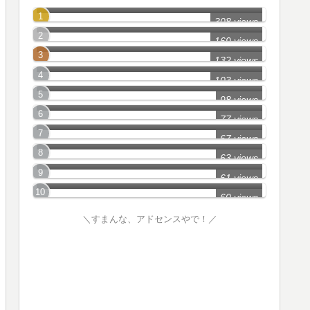
妙高市の怖い話
308 views
新潟市(中央区)の怖い話
169 views
胎内市の怖い話
132 views
新潟市(西区)の怖い話
103 views
佐渡市の怖い話
98 views
阿賀野市の怖い話
77 views
南魚沼市の怖い話
67 views
上越市の怖い話
63 views
新潟市(北区)の怖い話
61 views
60 views
＼すまんな、アドセンスやで！／