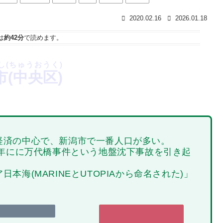
2020.02.16
2026.01.18
は
約42分
で読めます。
し(ちゅうおうく)
市(中央区)
経済の中心で、新潟市で一番人口が多い。
8年にに万代橋事件という地盤沈下事故を引き起
海(MARINEとUTOPIAから命名された)」