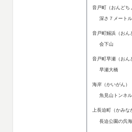
音戸町（おんどち
深さ７メート
音戸町鰯浜（おん
会下山
音戸町早瀬（おん
早瀬大橋
海岸（かいがん）
魚見山トンネ
上長迫町（かみな
長迫公園の呉