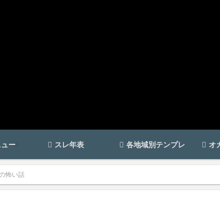
ニュー
スレ年表
各地域別テンプレ
オ
の怖い話