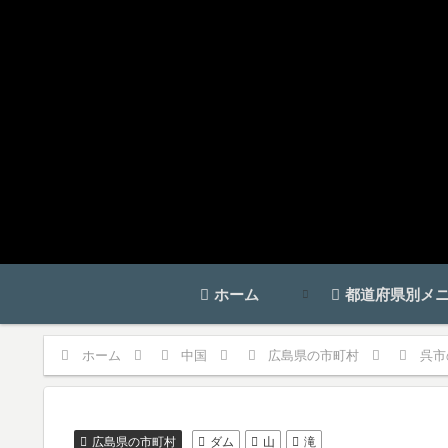
ホーム
都道府県別メ
ホーム
中国
広島県の市町村
呉市
広島県の市町村
ダム
山
滝