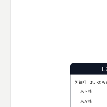
目
阿賀町（あがまち
灰ヶ峰
灰が峰