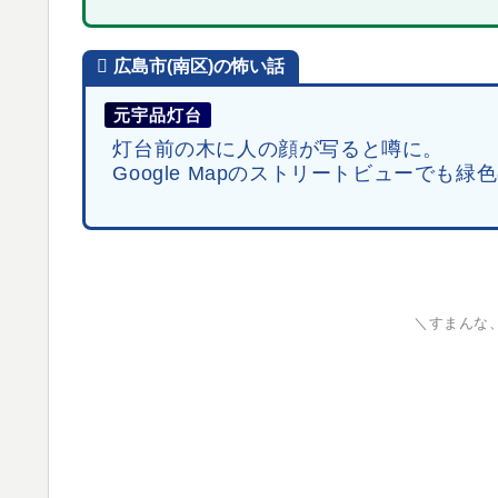
広島市(南区)
の怖い話
元宇品灯台
灯台前の木に人の顔が写ると噂に。
Google Mapのストリートビューでも
＼すまんな