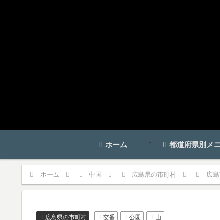
ホーム
都道府県別メ
ホーム
中国
広島県の市町村
広島
広島県の市町村
交番
公園
山