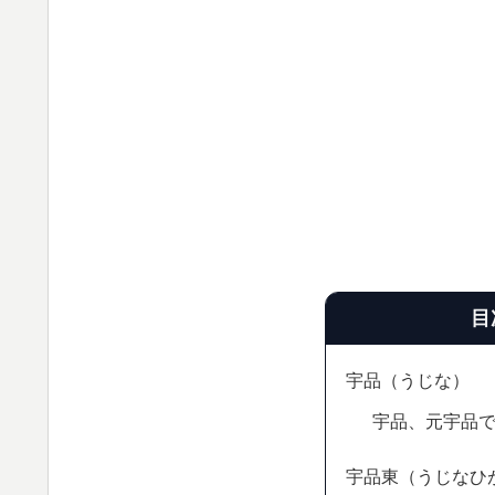
目
宇品（うじな）
宇品、元宇品
宇品東（うじなひ