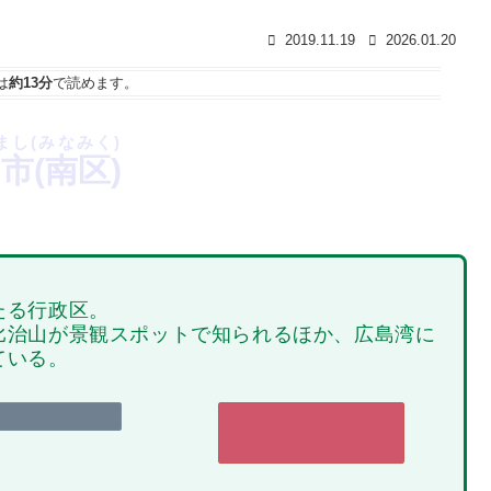
2019.11.19
2026.01.20
は
約13分
で読めます。
まし(みなみく)
市(南区)
たる行政区。
比治山が景観スポットで知られるほか、広島湾に
ている。