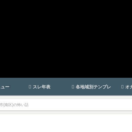
ニュー
スレ年表
各地域別テンプレ
オ
市(南区)の怖い話