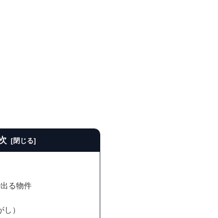
次
で出る物件
がし）