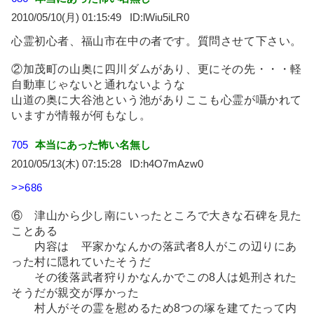
2010/05/10(月) 01:15:49
lWiu5iLR0
心霊初心者、福山市在中の者です。質問させて下さい。
②加茂町の山奥に四川ダムがあり、更にその先・・・軽
自動車じゃないと通れないような
山道の奥に大谷池という池がありここも心霊が囁かれて
いますが情報が何もなし。
705
本当にあった怖い名無し
2010/05/13(木) 07:15:28
h4O7mAzw0
>>686
⑥ 津山から少し南にいったところで大きな石碑を見た
ことある
内容は 平家かなんかの落武者8人がこの辺りにあ
った村に隠れていたそうだ
その後落武者狩りかなんかでこの8人は処刑された
そうだが親交が厚かった
村人がその霊を慰めるため8つの塚を建てたって内