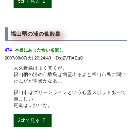
5chで見る
福山鞆の浦の仙酔島
474
本当にあった怖い名無し
2007/08/07(火) 20:24:43
gZVTjAEgO
大久野島はよく聞くが、
福山鞆の浦の仙酔島は幽霊出るよと福山市民に聞い
たんだが本当かなあ…
福山市はグリーンラインという心霊スポットあって
羨ましい
尾道は…無いな。
2chで見る