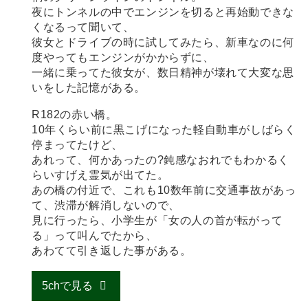
夜にトンネルの中でエンジンを切ると再始動できな
くなるって聞いて、
彼女とドライブの時に試してみたら、新車なのに何
度やってもエンジンがかからずに、
一緒に乗ってた彼女が、数日精神が壊れて大変な思
いをした記憶がある。
R182の赤い橋。
10年くらい前に黒こげになった軽自動車がしばらく
停まってたけど、
あれって、何かあったの?鈍感なおれでもわかるく
らいすげえ霊気が出てた。
あの橋の付近で、これも10数年前に交通事故があっ
て、渋滞が解消しないので、
見に行ったら、小学生が「女の人の首が転がって
る」って叫んでたから、
あわてて引き返した事がある。
5chで見る