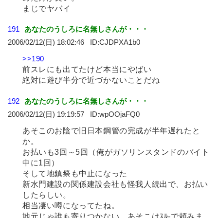
まじでヤバイ
191
あなたのうしろに名無しさんが・・・
2006/02/12(日) 18:02:46
CJDPXA1b0
>>190
前スレにも出てたけど本当にやばい
絶対に遊び半分で近づかないことだね
192
あなたのうしろに名無しさんが・・・
2006/02/12(日) 19:19:57
wpOOjaFQ0
あそこのお陰で旧日本鋼管の完成が半年遅れたと
か。
お払いも3回～5回（俺がガソリンスタンドのバイト
中に1回）
そして地鎮祭も中止になった
新水門建設の関係建設会社も怪我人続出で、お払い
したらしい。
相当凄い噂になってたね。
地元じゃ誰も寄りつかない。あそこはｽﾙ-で頼みま