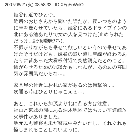
2007/08/21(火) 08:58:33
XFgFrWdlO
姫谷付近でひとつ。
近所のおじさんから聞いた話だが、夜いつものよう
に車を走らせていたら、姫谷にあるドライブインの
北にある池あたりで女の人を見つけた(止められた
だっけ…記憶曖昧ｽﾏｿ)。
不振がりながらも乗せて欲しいというので乗せてあ
げたそうだけども、姫谷の追い越し車線が終わるあ
たりに昔あった大看板付近で突然消えたとのこと。
怖がらせるための冗談かもしれんが、あの辺の雰囲
気が雰囲気だからな…。
家具屋の付近にお札の家があるのは衝撃的…。
次通る時はひとりじゃこえぇ…。
あと、これから加茂より北に凸る方は注意。
福山と東城の間にある油木地区ではちょい前連続放
火事件がありました。
地元民も警察も未だ警戒中みたいだし、くれぐれも
怪しまれることしないように。