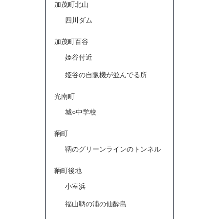
加茂町北山
四川ダム
加茂町百谷
姫谷付近
姫谷の自販機が並んでる所
光南町
城○中学校
鞆町
鞆のグリーンラインのトンネル
鞆町後地
小室浜
福山鞆の浦の仙酔島