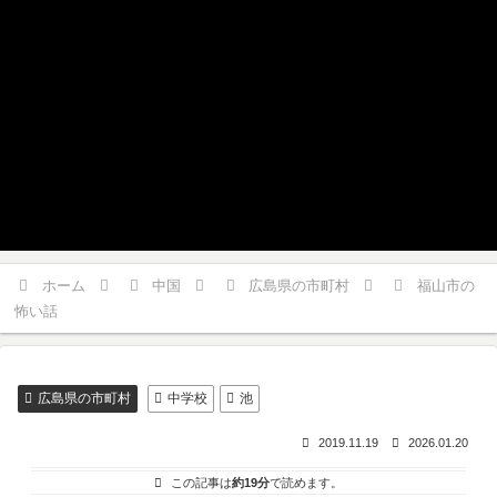
ホーム
中国
広島県の市町村
福山市の
怖い話
広島県の市町村
中学校
池
2019.11.19
2026.01.20
この記事は
約19分
で読めます。