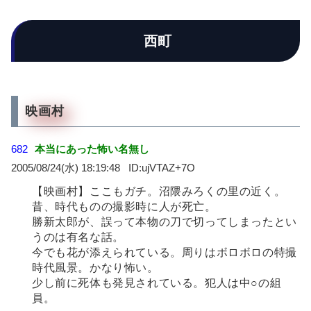
西町
映画村
682
本当にあった怖い名無し
2005/08/24(水) 18:19:48
ujVTAZ+7O
【映画村】ここもガチ。沼隈みろくの里の近く。
昔、時代ものの撮影時に人が死亡。
勝新太郎が、誤って本物の刀で切ってしまったとい
うのは有名な話。
今でも花が添えられている。周りはボロボロの特撮
時代風景。かなり怖い。
少し前に死体も発見されている。犯人は中○の組
員。