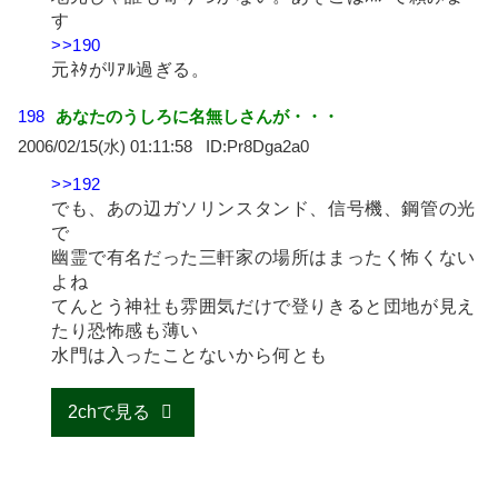
す
>>190
元ﾈﾀがﾘｱﾙ過ぎる。
198
あなたのうしろに名無しさんが・・・
2006/02/15(水) 01:11:58
Pr8Dga2a0
>>192
でも、あの辺ガソリンスタンド、信号機、鋼管の光
で
幽霊で有名だった三軒家の場所はまったく怖くない
よね
てんとう神社も雰囲気だけで登りきると団地が見え
たり恐怖感も薄い
水門は入ったことないから何とも
2chで見る