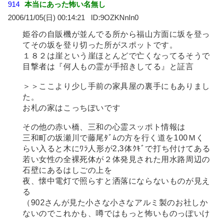
914
本当にあった怖い名無し
2006/11/05(日) 00:14:21
9OZKNnIn0
姫谷の自販機が並んでる所から福山方面に坂を登っ
てその坂を登り切った所がスポットです。
１８２は崖という崖ほとんどで亡くなってるそうで
目撃者は『何人もの霊が手招きしてる』と証言
＞＞ここより少し手前の家具屋の裏手にもありまし
た。
お札の家はこっちぽいです
その他の赤い橋、三和の心霊スッポト情報は
三和町の坂瀬川で藤尾ﾀﾞﾑの方を行く道を100Ｍく
らい入ると木にﾜﾗ人形が2,3体ｸｷﾞで打ち付けてある
若い女性の全裸死体が２体発見された用水路周辺の
石壁にあるはしごの上を
夜、懐中電灯で照らすと洒落にならないものが見え
る
（902さんが見た小さな小さなアルミ製のお社しか
ないのでこれかも、噂ではもっと怖いものっぽいけ