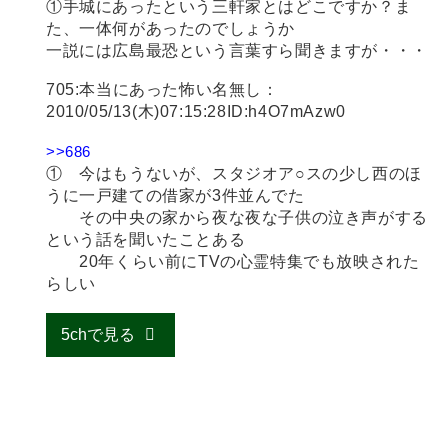
①手城にあったという三軒家とはどこですか？ま
た、一体何があったのでしょうか
一説には広島最恐という言葉すら聞きますが・・・
705:
本当にあった怖い名無し：
2010/05/13(木)07:15:28ID:h4O7mAzw0
>>686
① 今はもうないが、スタジオア○スの少し西のほ
うに一戸建ての借家が3件並んでた
その中央の家から夜な夜な子供の泣き声がする
という話を聞いたことある
20年くらい前にTVの心霊特集でも放映された
らしい
5chで見る