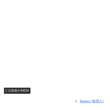
広島県の市町村
Arpino (管理人)