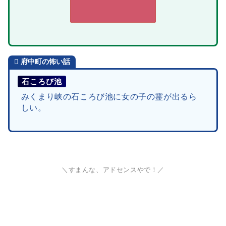
府中町
の怖い話
石ころび池
みくまり峡の石ころび池に女の子の霊が出るら
しい。
＼すまんな、アドセンスやで！／