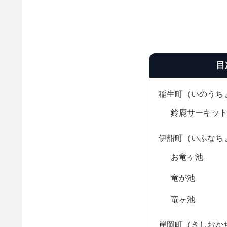
目
稲生町（いのうち
鈴鹿サーキッ
伊船町（いふなち
お竜ヶ池
竜が池
竜ヶ池
岸岡町（きしおか