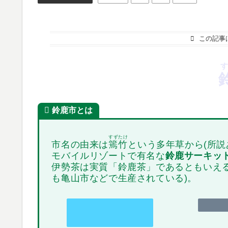
この記事
鈴鹿市とは
すずたけ
市名の由来は
篶竹
という多年草から(所説
モバイルリゾートで有名な
鈴鹿サーキッ
伊勢茶は実質「鈴鹿茶」であるともいえ
も亀山市などで生産されている)。