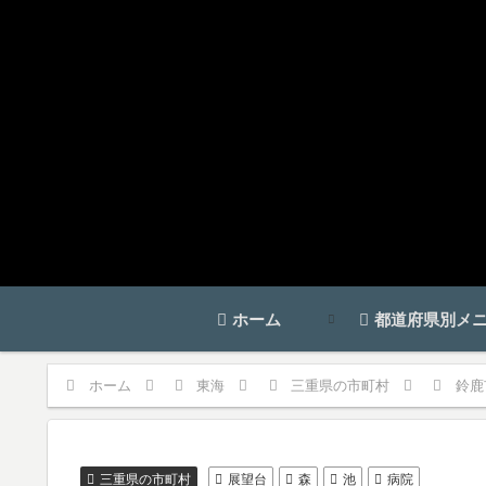
ホーム
都道府県別メ
ホーム
東海
三重県の市町村
鈴鹿
三重県の市町村
展望台
森
池
病院