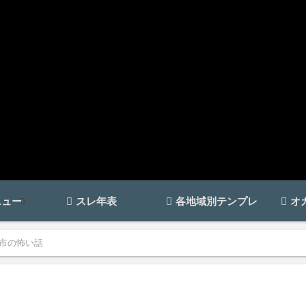
ニュー
スレ年表
各地域別テンプレ
オ
市の怖い話