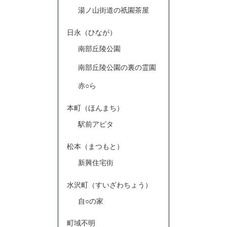
湯ノ山街道の祇園茶屋
日永（ひなが）
南部丘陵公園
南部丘陵公園の裏の霊園
赤○ら
本町（ほんまち）
駅前アピタ
松本（まつもと）
新興住宅街
水沢町（すいざわちょう）
自○の家
町域不明