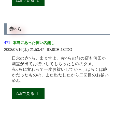
2chで見る
赤○ら
471
本当にあった怖い名無し
2008/07/16(水) 21:53:47
8CRt132XO
日永の赤○ら、出ますよ。赤○らの前の店も何回か
幽霊が出てお祓いしてもらったもののダメ。
赤○らに変わって一度お祓いしてからしばらくは静
かだったものの、また出だしたから二回目のお祓い
済み。
2chで見る