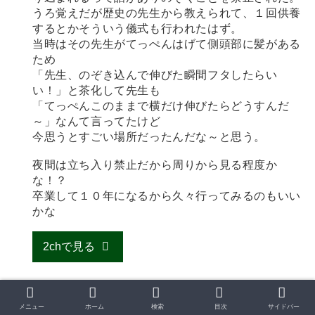
うろ覚えだが歴史の先生から教えられて、１回供養
するとかそういう儀式も行われたはず。
当時はその先生がてっぺんはげて側頭部に髪がある
ため
「先生、のぞき込んで伸びた瞬間フタしたらい
い！」と茶化して先生も
「てっぺんこのままで横だけ伸びたらどうすんだ
～」なんて言ってたけど
今思うとすごい場所だったんだな～と思う。
夜間は立ち入り禁止だから周りから見る程度か
な！？
卒業して１０年になるから久々行ってみるのもいい
かな
2chで見る
メニュー
ホーム
検索
目次
サイドバー