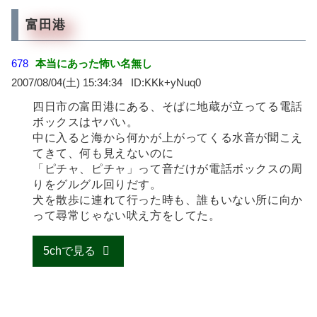
富田港
678
本当にあった怖い名無し
2007/08/04(土) 15:34:34
KKk+yNuq0
四日市の富田港にある、そばに地蔵が立ってる電話
ボックスはヤバい。
中に入ると海から何かが上がってくる水音が聞こえ
てきて、何も見えないのに
「ピチャ、ピチャ」って音だけが電話ボックスの周
りをグルグル回りだす。
犬を散歩に連れて行った時も、誰もいない所に向か
って尋常じゃない吠え方をしてた。
5chで見る