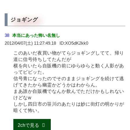
ジョギング
38
本当にあった怖い名無し
2012/04/07(土) 11:27:49.18
XO5dK2kk0
このあいだ夜買い物がてらジョギングしてて、帰り
道に信号待ちしてたんだが
横を向いたら自販機の前にゆらゆらと動く人影があ
ってビビッた。
信号青になったのでそのままジョギングを続けて逃
げてきたから幽霊かどうかはわからん。
まあ誰か自販機でなんか飲んでただけかもしれない
けどなw
しかし四日市の笹川のあたりは妙に街灯の明かりが
暗くて怖い。
2chで見る