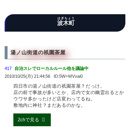
はぎちょう
波木町
湯ノ山街道の祇園茶屋
417
自治スレでローカルルール他を議論中
2010/10/25(月) 21:44:56
5W+MVvai0
四日市の湯ノ山街道の祇園茶屋？だっけ。
店の前で事故が多いとか、店内で女の幽霊出るとか
ウワサ多かったけど店変わってるね。
敷地内に神社？まだあるのかな。
2chで見る