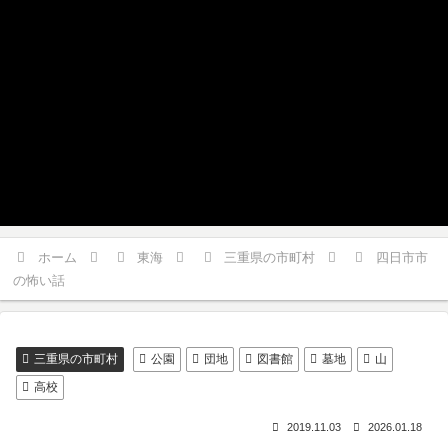
ホーム
東海
三重県の市町村
四日市市
の怖い話
三重県の市町村
公園
団地
図書館
墓地
山
高校
2019.11.03
2026.01.18