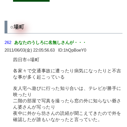
○場町
262
あなたのうしろに名無しさんが・・・
2011/06/03(金) 22:05:56.63
1hQpBoeY0
四日市○場町
各家々で交通事故に遭ったり病気になったりと不吉
な事が多く起こっている
友人宅へ遊びに行った知り合いは、テレビが勝手に
映ったり
二階の部屋で写真を撮ったら窓の外に知らない爺さ
ん婆さんが写ったり
夜中に外から坊さんの読経が聞こえてきたので外を
確認したが誰もいなかったと言っていた。