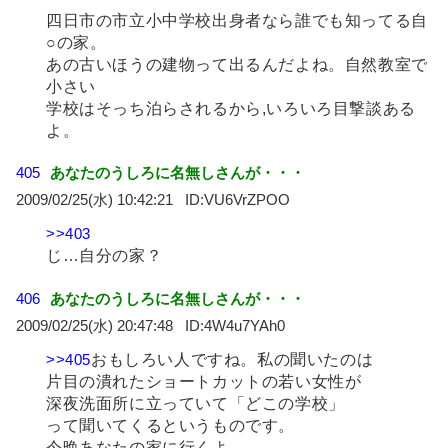
四日市の市立小中学校出身者なら誰でも知ってる自
○の家。
あの古いほうの建物って出るんだよね。自然教室で
小さい
学校はそっち泊らされるから,いろいろ目撃談ある
よ。
405
あなたのうしろに名無しさんが・・・
2009/02/25(水) 10:42:21
VU6VrZPOO
>>403
じ…自分の家？
406
あなたのうしろに名無しさんが・・・
2009/02/25(水) 20:47:48
4W4u7YAh0
>>405
おもしろい人ですね。私の聞いたのは
片目の潰れたショートカットの若い女性が
深夜洗面所に立っていて「どこの学校」
って聞いてくるというものです。
今晩あなたの家に行くよ。