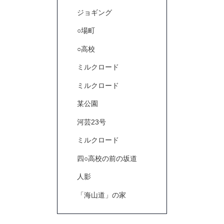
ジョギング
○場町
○高校
ミルクロード
ミルクロード
某公園
河芸23号
ミルクロード
四○高校の前の坂道
人影
「海山道」の家