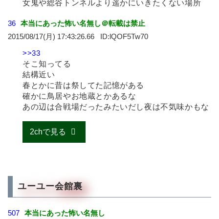
女鬼や総谷トンネルより遥かにいきたくない場所
36
本当にあった怖い名無し＠転載は禁止
2015/08/17(月) 17:43:26.66
lQOF5Tw70
>>33
そこ知ってる
結構近い
春とかに昔は祭してた記憶がある
確かに鳥居やお地蔵とかあるな
あの辺は合戦場だったみたいだし夜は不気味かもな
2chで見る
ユーユー会館裏
507
本当にあった怖い名無し