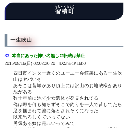
ちしゃくちょう
智積町
一生吹山
33
本当にあった怖い名無し＠転載は禁止
2015/08/16(日) 02:02:26.20
9hEcK16b0
四日市インター近くのユーユー会館裏にある一生吹
山はヤバいぞ
あそこは昔城があり頂上には沢山のお地蔵様があり
池がある
数十年前に池で少女遺体が発見されてる
俺は噂を何も知らずそこで釣りを一人で昔してたら
足を掴まれて池に落とされそうになった
以来恐ろしくていってない
勇気ある奴は是非いってみて