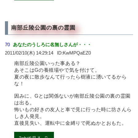
南部丘陵公園の裏の霊園
70
あなたのうしろに名無しさんが・・・
2011/02/10(木) 14:29:14
KwMPQaEZ0
南部丘陵公園いった事ある？
あそこはGの養殖場やで気を付けて。
夏の夜に散歩なんて行ったら樹液に湧いてるから
な！
因みに、Gとは関係ないが南部丘陵公園の裏の霊園
は出る。
怖いもの好きの友人と車で見に行った時に坊さんら
しき人発見。
直後見失い、運転中に金縛りで死ぬかとおもた。