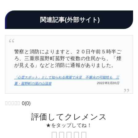
関連記事(外部サイト)
警察と消防によりますと、２０日午前５時半ご
ろ、三重県菰野町菰野で複数の住民から、「煙
が見える」などと消防に通報がありました。
「心霊スポット」として知られる廃屋で火災 不審火の可能性も 三
2022年3月20日
重・菰野町の湯の山温泉
0
(
0
)
評価してクレメンス
★をタップしてね！