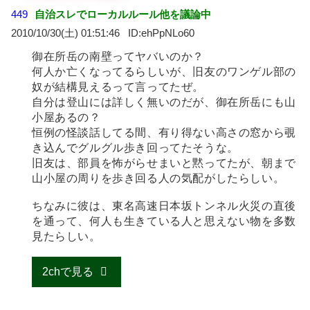
449
自治スレでローカルルール他を議論中
2010/10/30(土) 01:51:46
ehPpNLo60
御在所岳の南壁ってヤバいのか？
何人か亡くなってるらしいが、旧友のワンゲル部の
奴が結構見えるって言ってたぜ。
自分は登山には詳しく無いのだが、御在所岳にも山
小屋あるの？
恒例の怪談話してる間、有り得ない高さの窓から覗
き込んでグルグル歩き回ってたそうな。
旧友は、部員を怖がらせまいと黙ってたが、朝まで
山小屋の周りを歩き回る人の気配がしたらしい。
ちなみに彼は、東名高速日本坂トンネル火災の直後
を通って、何人も生きている人と思えない物を多数
見たらしい。
2chで見る