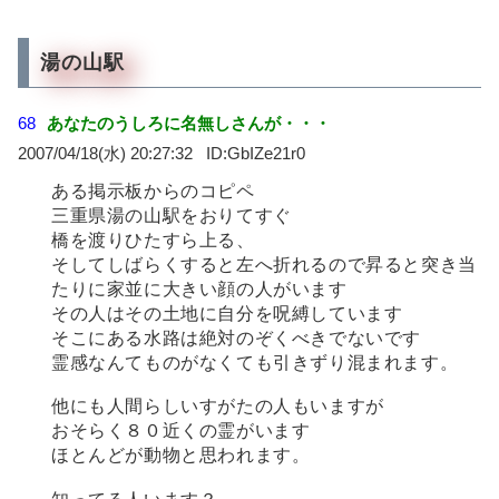
湯の山駅
68
あなたのうしろに名無しさんが・・・
2007/04/18(水) 20:27:32
GbIZe21r0
ある掲示板からのコピペ
三重県湯の山駅をおりてすぐ
橋を渡りひたすら上る、
そしてしばらくすると左へ折れるので昇ると突き当
たりに家並に大きい顔の人がいます
その人はその土地に自分を呪縛しています
そこにある水路は絶対のぞくべきでないです
霊感なんてものがなくても引きずり混まれます。
他にも人間らしいすがたの人もいますが
おそらく８０近くの霊がいます
ほとんどが動物と思われます。