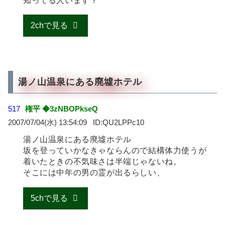
知ってる人います？
2chで見る
湯ノ山温泉にある廃墟ホテル
517
権平 ◆3zNBOPkseQ
2007/07/04(水) 13:54:09
QU2LPPc10
湯ノ山温泉にある廃墟ホテル
坂を登っていかなきゃならんので結構体力使うが
着いたときの不気味さは半端じゃないね。
そこには中年の男の霊が出るらしい、
5chで見る