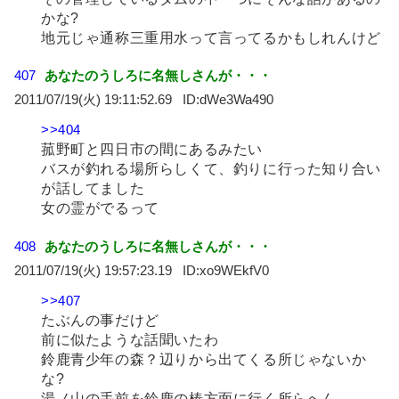
かな?
地元じゃ通称三重用水って言ってるかもしれんけど
407
あなたのうしろに名無しさんが・・・
2011/07/19(火) 19:11:52.69
dWe3Wa490
>>404
菰野町と四日市の間にあるみたい
バスが釣れる場所らしくて、釣りに行った知り合い
が話してました
女の霊がでるって
408
あなたのうしろに名無しさんが・・・
2011/07/19(火) 19:57:23.19
xo9WEkfV0
>>407
たぶんの事だけど
前に似たような話聞いたわ
鈴鹿青少年の森？辺りから出てくる所じゃないか
な?
湯ノ山の手前を鈴鹿の椿方面に行く所らへん