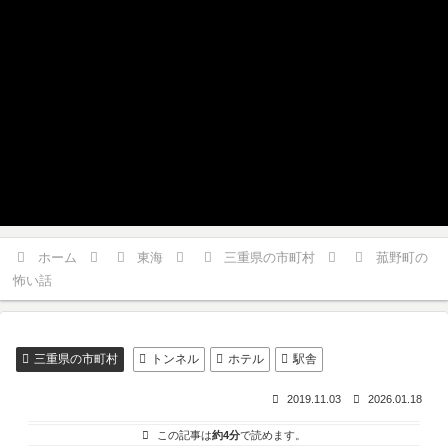
ホーム
東海
三重県の市町村
菰野町の
怖い話
三重県の市町村
トンネル
ホテル
駅舎
2019.11.03
2026.01.18
この記事は
約4分
で読めます。