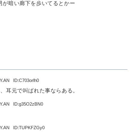
男が暗い廊下を歩いてるとかー
NY.AN
C703orlh0
て、耳元で叫ばれた事ならある。
NY.AN
g35O2zBN0
NY.AN
TUPKFZGy0