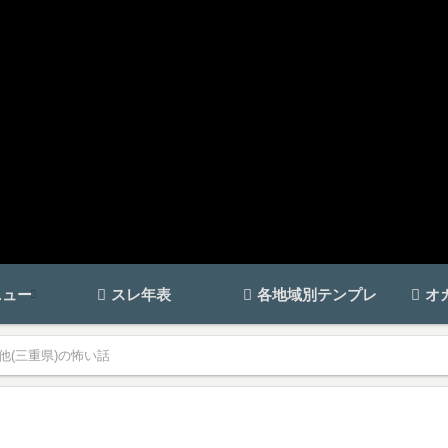
ニュー
スレ年表
各地域別テンプレ
オ
他(三重県)の怖い話