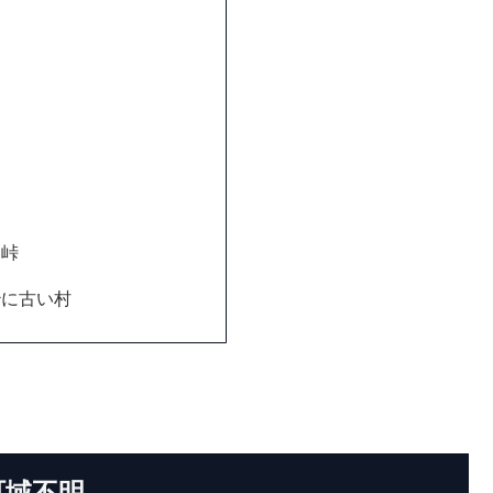
い峠
妙に古い村
町域不明