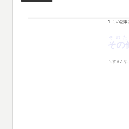
この記事
そのた
その
＼すまんな