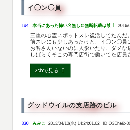
イ◯ン◯員
194
本当にあった怖い名無し＠無断転載は禁止
2016/
三重の心霊スポットスレ復活してたんだ
前スレにも少しあったけど、イ◯ン◯員
お客さんいないのに人影いたり、ダメな
しばらくそこの専門店街で働いてた店員
2chで見る
グッドウイルの支店跡のビル
330
みみこ
2013/04/10(水) 14:24:01.62
O3Ehe8x0