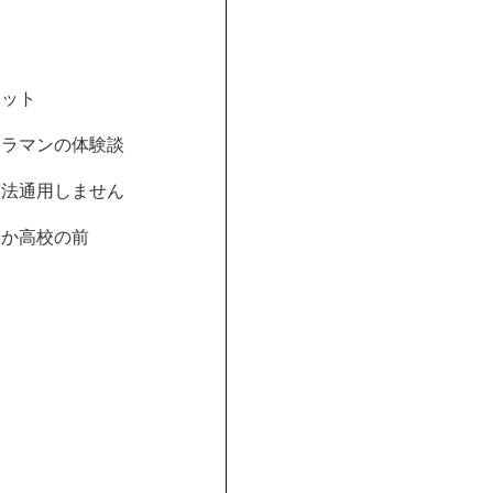
ポット
メラマンの体験談
憲法通用しません
学か高校の前