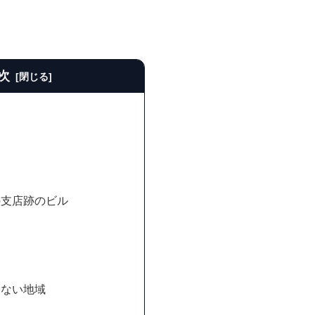
次
寮
の支店跡のビル
てない地域