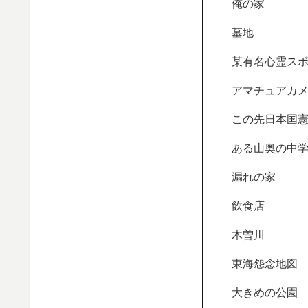
俺の家
墓地
某有名心霊ス
アマチュアカ
この先日本国
ある山奥の中
漏れの家
飲食店
木曽川
東海怨念地図
大きめの公園