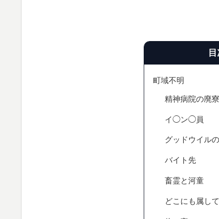
目
町域不明
精神病院の廃
イ◯ン◯員
グッドウイル
バイト先
畜霊と河童
どこにも属し