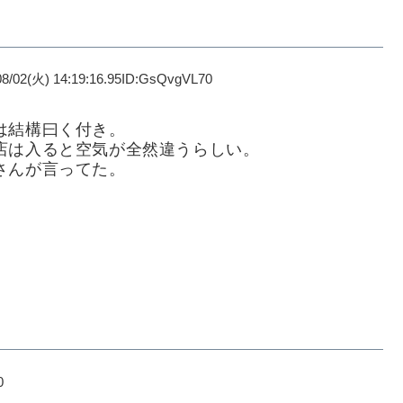
08/02(火) 14:19:16.95ID:GsQvgVL70
。
は結構曰く付き。
店は入ると空気が全然違うらしい。
さんが言ってた。
0