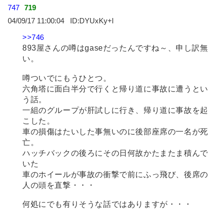
747
719
04/09/17 11:00:04
DYUxKy+l
>>746
893屋さんの噂はgaseだったんですね～、申し訳無
い。
噂ついでにもうひとつ。
六角塔に面白半分で行くと帰り道に事故に遭うとい
う話。
一組のグループが肝試しに行き、帰り道に事故を起
こした。
車の損傷はたいした事無いのに後部座席の一名が死
亡。
ハッチバックの後ろにその日何故かたまたま積んで
いた
車のホイールが事故の衝撃で前にふっ飛び、後席の
人の頭を直撃・・・
何処にでも有りそうな話ではありますが・・・