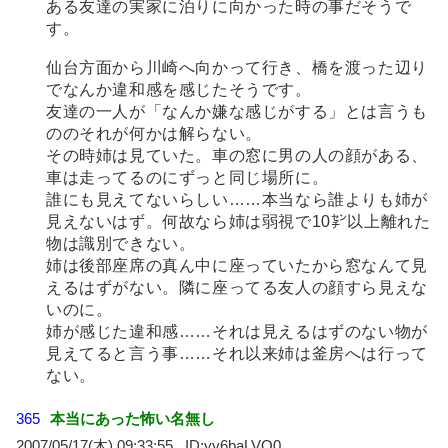
ある友達の実家に泊りに向かった時の事だそうで
す。
仙台方面から川崎へ向かって行き、橋を渡った辺り
でなんか違和感を感じたそうです。
友達の一人が「なんか嫌な感じがする」とは言うも
ののそれが何かは解らない。
その時姉は見ていた。車の窓に男の人の顔がある、
車は走ってるのにずっと同じ場所に。
誰にも見えてないらしい……本当なら誰よりも姉が
見えないはず。何故なら姉は弱視で10㌢以上離れた
物は識別できない。
姉は後部座席の真ん中に座っていたから窓なんて見
えるはずがない。隣に座ってる友人の顔すら見えな
いのに。
姉が感じた違和感……それは見えるはずのない物が
見えてると言う事……それ以来姉は釜房へは行って
ない。
365
本当にあった怖い名無し
2007/05/17(木) 09:33:55
yy6baLVO0