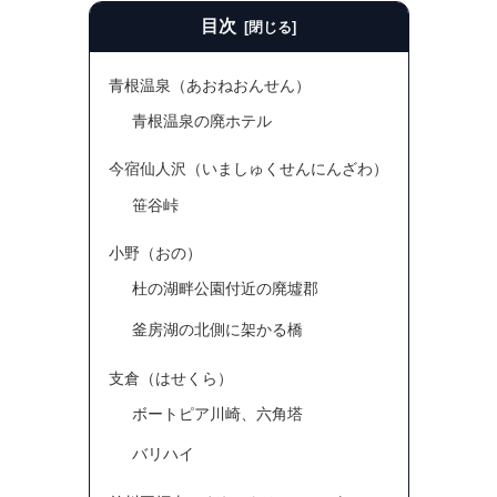
目次
青根温泉（あおねおんせん）
青根温泉の廃ホテル
今宿仙人沢（いましゅくせんにんざわ）
笹谷峠
小野（おの）
杜の湖畔公園付近の廃墟郡
釜房湖の北側に架かる橋
支倉（はせくら）
ボートピア川崎、六角塔
バリハイ