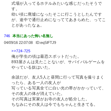
式場が入ってるホテルみたいな感じだったそうで
す。
幼い頃に廃墟になったそこに行こうとしたんです
が、途中で通行止めになっててあきらめた、ってこ
とがあったなぁ。
746
本当にあった怖い名無し
04/09/16 22:07:08
eqSlFTJ9
>>724-725
俺が学生の頃は最恐スポットだった。
893屋さんは見たことないが、サバイバルゲームを
やっている奴はいた。
余談だが、友人5人と昼間に行って写真を撮りまく
ったら、ある一人の友人が
写っている写真全てに白い光の帯がかかっていて、
その友人の体が消えていた。
その写真は実家がお寺の友人が処分した。
ちなみにその友人は今でもちゃんと生きてる。