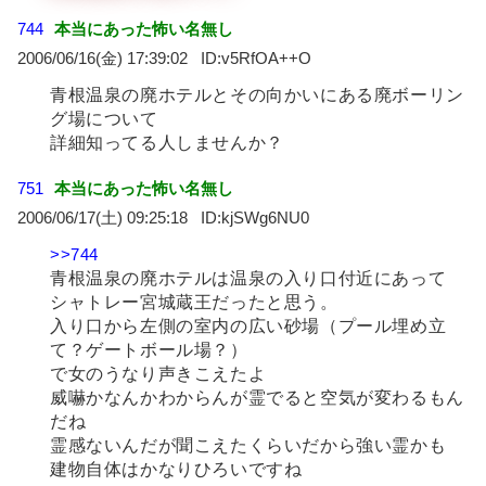
744
本当にあった怖い名無し
2006/06/16(金) 17:39:02
v5RfOA++O
青根温泉の廃ホテルとその向かいにある廃ボーリン
グ場について
詳細知ってる人しませんか？
751
本当にあった怖い名無し
2006/06/17(土) 09:25:18
kjSWg6NU0
>>744
青根温泉の廃ホテルは温泉の入り口付近にあって
シャトレー宮城蔵王だったと思う。
入り口から左側の室内の広い砂場（プール埋め立
て？ゲートボール場？）
で女のうなり声きこえたよ
威嚇かなんかわからんが霊でると空気が変わるもん
だね
霊感ないんだが聞こえたくらいだから強い霊かも
建物自体はかなりひろいですね