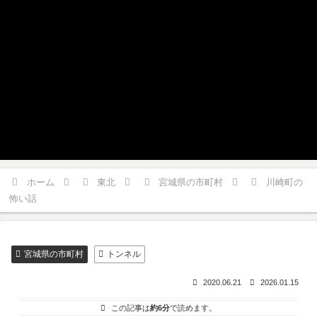
ホーム
東北
宮城県の市町村
川崎町の
怖い話
宮城県の市町村
トンネル
2020.06.21
2026.01.15
この記事は
約6分
で読めます。