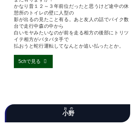
かなり昔１２～３年前位だったと思うけど途中の休
憩所のトイレの壁に人型の
影が出るの見たこと有る。あと友人の話でバイク数
台で走行中森の中から
白いモヤみたいなのが前を走る相方の後部にトリツ
イテ相方がバタバタ手で
払おうと蛇行運転してなんとか追い払ったとか。
5chで見る
おの
小野