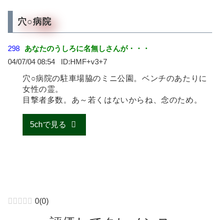
穴○病院
298
あなたのうしろに名無しさんが・・・
04/07/04 08:54
HMF+v3+7
穴○病院の駐車場脇のミニ公園。ベンチのあたりに
女性の霊。
目撃者多数。あ～若くはないからね、念のため。
5chで見る
0
(
0
)