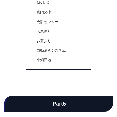
Ｍ○ＮＸ
暗門の滝
免許センター
お墓参り
お墓参り
自動清算システム
幸畑団地
Part5