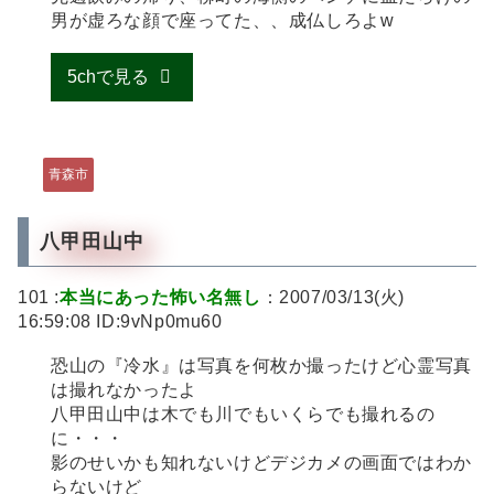
男が虚ろな顔で座ってた、、成仏しろよw
5chで見る
青森市
八甲田山中
101 :
本当にあった怖い名無し
：2007/03/13(火)
16:59:08 ID:9vNp0mu60
恐山の『冷水』は写真を何枚か撮ったけど心霊写真
は撮れなかったよ
八甲田山中は木でも川でもいくらでも撮れるの
に・・・
影のせいかも知れないけどデジカメの画面ではわか
らないけど