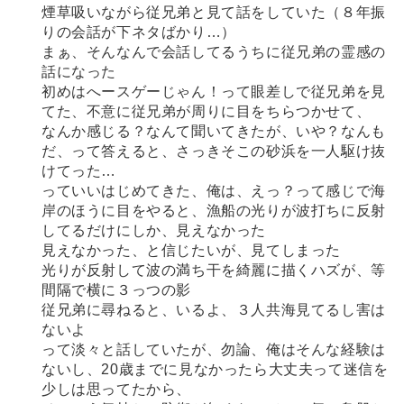
煙草吸いながら従兄弟と見て話をしていた（８年振
りの会話が下ネタばかり…）
まぁ、そんなんで会話してるうちに従兄弟の霊感の
話になった
初めはへースゲーじゃん！って眼差しで従兄弟を見
てた、不意に従兄弟が周りに目をちらつかせて、
なんか感じる？なんて聞いてきたが、いや？なんも
だ、って答えると、さっきそこの砂浜を一人駆け抜
けてった…
っていいはじめてきた、俺は、えっ？って感じで海
岸のほうに目をやると、漁船の光りが波打ちに反射
してるだけにしか、見えなかった
見えなかった、と信じたいが、見てしまった
光りが反射して波の満ち干を綺麗に描くハズが、等
間隔で横に３っつの影
従兄弟に尋ねると、いるよ、３人共海見てるし害は
ないよ
って淡々と話していたが、勿論、俺はそんな経験は
ないし、20歳までに見なかったら大丈夫って迷信を
少しは思ってたから、