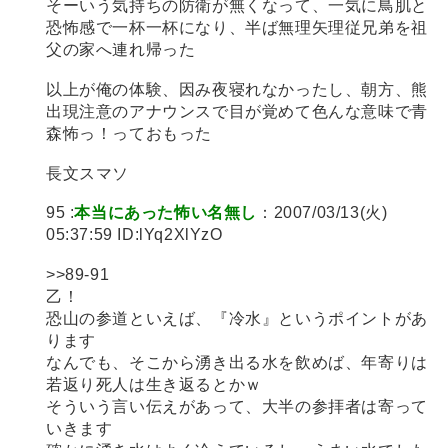
そーいう気持ちの防衛が無くなって、一気に鳥肌と
恐怖感で一杯一杯になり、半ば無理矢理従兄弟を祖
父の家へ連れ帰った
以上が俺の体験、因み夜寝れなかったし、朝方、熊
出現注意のアナウンスで目が覚めて色んな意味で青
森怖っ！っておもった
長文スマソ
95 :
本当にあった怖い名無し
：2007/03/13(火)
05:37:59 ID:lYq2XlYzO
>>89-91
乙！
恐山の参道といえば、『冷水』というポイントがあ
ります
なんでも、そこから湧き出る水を飲めば、年寄りは
若返り死人は生き返るとかｗ
そういう言い伝えがあって、大半の参拝者は寄って
いきます