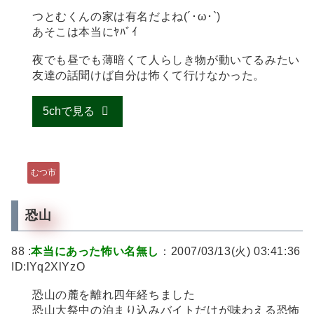
つとむくんの家は有名だよね(´･ω･`)
あそこは本当にﾔﾊﾞｲ
夜でも昼でも薄暗くて人らしき物が動いてるみたい
友達の話聞けば自分は怖くて行けなかった。
5chで見る
むつ市
恐山
88 :
本当にあった怖い名無し
：2007/03/13(火) 03:41:36
ID:lYq2XlYzO
恐山の麓を離れ四年経ちました
恐山大祭中の泊まり込みバイトだけが味わえる恐怖