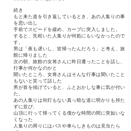
続き
もと来た道を引き返しているとき、あの人集りの事
を思い出し
手前でスピードを緩め、カーブに突入しました。
すると、先程いた人集りが何処にもいなかったので
す。
男は「夜も遅いし、皆帰ったんだろう」と考え、旅
館に帰りました
次の朝、旅館の女将さんに昨日遭ったことを話し、
行事か何かなのかと
聞いたところ、女将さんはそんな行事は聞いたこと
もないと笑って話した
男が首を傾げていると、ふとおかしな事に気が付い
た。
あの人集りは街灯もない真っ暗な道に明かりも持た
ずに並び、
山頂に行って帰ってくる僅かな時間の間に突如いな
くなった
人集りの周りにはバスや車らしきものは見当たら