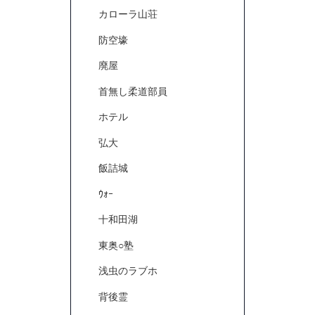
カローラ山荘
防空壕
廃屋
首無し柔道部員
ホテル
弘大
飯詰城
ｳｫｰ
十和田湖
東奥○塾
浅虫のラブホ
背後霊