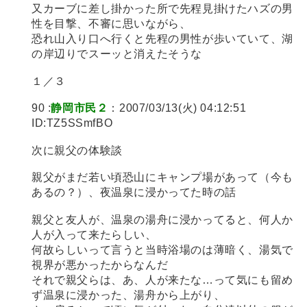
又カーブに差し掛かった所で先程見掛けたハズの男
性を目撃、不審に思いながら、
恐れ山入り口へ行くと先程の男性が歩いていて、湖
の岸辺りでスーッと消えたそうな
１／３
90 :
静岡市民２
：2007/03/13(火) 04:12:51
ID:TZ5SSmfBO
次に親父の体験談
親父がまだ若い頃恐山にキャンプ場があって（今も
あるの？）、夜温泉に浸かってた時の話
親父と友人が、温泉の湯舟に浸かってると、何人か
人が入って来たらしい、
何故らしいって言うと当時浴場のは薄暗く、湯気で
視界が悪かったからなんだ
それで親父らは、あ、人が来たな…って気にも留め
ず温泉に浸かった、湯舟から上がり、