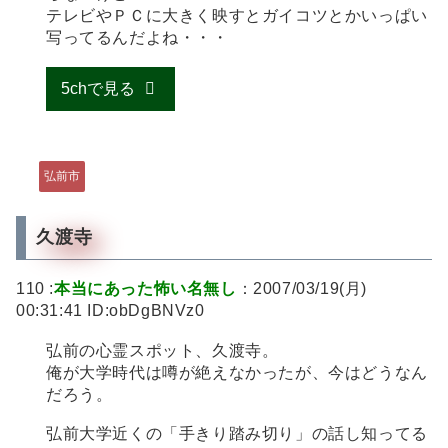
テレビやＰＣに大きく映すとガイコツとかいっぱい
写ってるんだよね・・・
5chで見る
弘前市
久渡寺
110 :
本当にあった怖い名無し
：2007/03/19(月)
00:31:41 ID:obDgBNVz0
弘前の心霊スポット、久渡寺。
俺が大学時代は噂が絶えなかったが、今はどうなん
だろう。
弘前大学近くの「手きり踏み切り」の話し知ってる