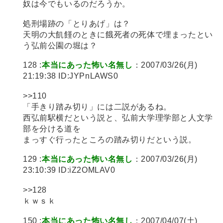
奴は今でもいるのだろうか。
処刑場跡の「とりあげ」は？
天明の大飢饉のときに餓死者の死体で埋まったとい
う弘前公園の堀は？
128 :
本当にあった怖い名無し
：2007/03/26(月)
21:19:38 ID:JYPnLAWS0
>>110
「手きり踏み切り」には二説があるね。
西弘前駅横だという説と、弘前大学理学部と人文学
部を分ける道を
まっすぐ行ったところの踏み切りだという説。
129 :
本当にあった怖い名無し
：2007/03/26(月)
23:10:39 ID:iZ2OMLAV0
>>128
ｋｗｓｋ
150 :
本当にあった怖い名無し
：2007/04/07(土)