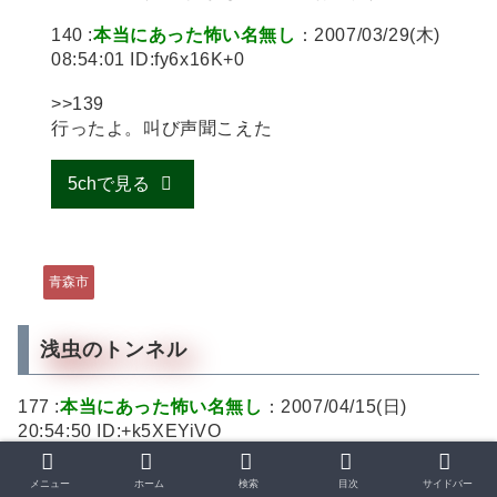
140 :
本当にあった怖い名無し
：2007/03/29(木)
08:54:01 ID:fy6x16K+0
>>139
行ったよ。叫び声聞こえた
5chで見る
青森市
浅虫のトンネル
177 :
本当にあった怖い名無し
：2007/04/15(日)
20:54:50 ID:+k5XEYiVO
元日に浅虫のトンネルに入ったら女の人がトンネル
メニュー
ホーム
検索
目次
サイドバー