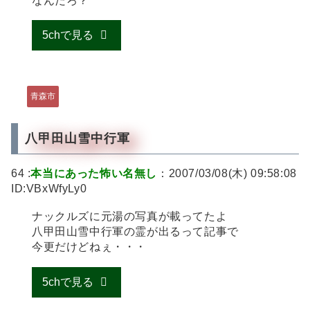
なんだろ？
5chで見る
青森市
八甲田山雪中行軍
64 :
本当にあった怖い名無し
：2007/03/08(木) 09:58:08
ID:VBxWfyLy0
ナックルズに元湯の写真が載ってたよ
八甲田山雪中行軍の霊が出るって記事で
今更だけどねぇ・・・
5chで見る