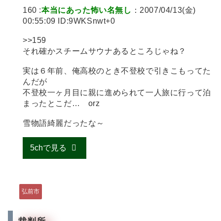
160 :
本当にあった怖い名無し
：2007/04/13(金)
00:55:09 ID:9WKSnwt+0
>>159
それ確かスチームサウナあるところじゃね？
実は６年前、俺高校のとき不登校で引きこもってた
んだが
不登校一ヶ月目に親に進められて一人旅に行って泊
まったとこだ… orz
雪物語綺麗だったな～
5chで見る
弘前市