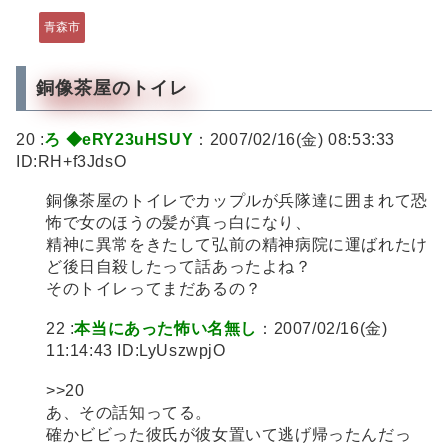
青森市
銅像茶屋のトイレ
20 :
ろ ◆eRY23uHSUY
：2007/02/16(金) 08:53:33
ID:RH+f3JdsO
銅像茶屋のトイレでカップルが兵隊達に囲まれて恐
怖で女のほうの髪が真っ白になり、
精神に異常をきたして弘前の精神病院に運ばれたけ
ど後日自殺したって話あったよね？
そのトイレってまだあるの？
22 :
本当にあった怖い名無し
：2007/02/16(金)
11:14:43 ID:LyUszwpjO
>>20
あ、その話知ってる。
確かビビった彼氏が彼女置いて逃げ帰ったんだっ