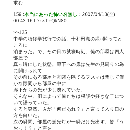
求む
159 :
本当にあった怖い名無し
：2007/04/13(金)
00:43:16 ID:ssT+QkN80
>>125
中学の頃修学旅行での話。十和田湖の緑○閣ってと
ころに
泊まった。で、その日の就寝時刻、俺の部屋は四人
部屋で
真っ暗にした状態。廊下への扉は先生の見周りの為
に開けられて
その前にある部屋と玄関を隔てるフスマは閉じて僅
かな隙間から部屋の中に
廊下からの光が少し洩れていた。
そんな中、例によって俺たちは猥談や好きな子につ
いて語っていた。
すると突然、Ａが「何だあれ？」と言って入り口の
方を向いた。
次の瞬間、部屋の蛍光灯が一瞬だけ光出す。皆「う
おっ！？」と声を