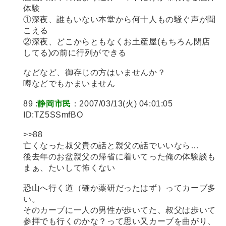
体験
①深夜、誰もいない本堂から何十人もの騒ぐ声が聞
こえる
②深夜、どこからともなくお土産屋(もちろん閉店
してる)の前に行列ができる
などなど、御存じの方はいませんか？
噂などでもかまいません
89 :
静岡市民
：2007/03/13(火) 04:01:05
ID:TZ5SSmfBO
>>88
亡くなった叔父貴の話と親父の話でいいなら…
後去年のお盆親父の帰省に着いてった俺の体験談も
まぁ、たいして怖くない
恐山へ行く道（確か薬研だったはず）ってカーブ多
い。
そのカーブに一人の男性が歩いてた、叔父は歩いて
参拝でも行くのかな？って思い又カーブを曲がり、