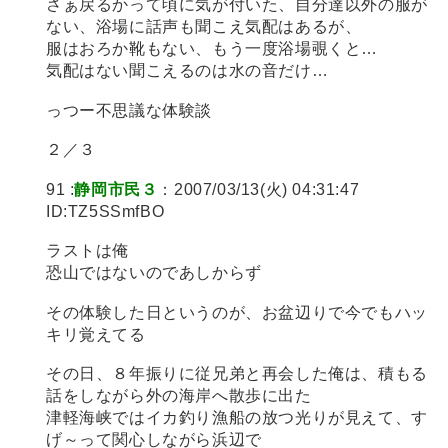
さぁ戻るかって頃に気が付いた、自分達以外の服が
ない、浴場に話声も聞こえ気配はあるが、
服はおろか靴もない、もう一度浴場覗くと…
気配はない聞こえるのは水の音だけ…
っつー不思議な体験談
２／３
91 :
静岡市民３
：2007/03/13(火) 04:31:47
ID:TZ5SSmfBO
ラストは俺
恐山ではないのであしからず
その体験した日というのが、お盆辺りで今でもハッ
キリ覚えてる
その日、８年振りに従兄弟と再会した俺は、積もる
話をしながら外の海岸へ散歩に出た
津軽海峡ではイカ釣り漁船の放つ光りが見えて、す
げ～って関心しながら浜辺で