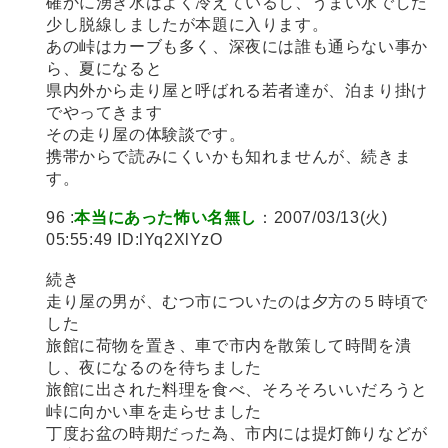
確かに湧き水はよく冷えているし、うまい水でした
少し脱線しましたが本題に入ります。
あの峠はカーブも多く、深夜には誰も通らない事か
ら、夏になると
県内外から走り屋と呼ばれる若者達が、泊まり掛け
でやってきます
その走り屋の体験談です。
携帯からで読みにくいかも知れませんが、続きま
す。
96 :
本当にあった怖い名無し
：2007/03/13(火)
05:55:49 ID:lYq2XlYzO
続き
走り屋の男が、むつ市についたのは夕方の５時頃で
した
旅館に荷物を置き、車で市内を散策して時間を潰
し、夜になるのを待ちました
旅館に出された料理を食べ、そろそろいいだろうと
峠に向かい車を走らせました
丁度お盆の時期だった為、市内には提灯飾りなどが