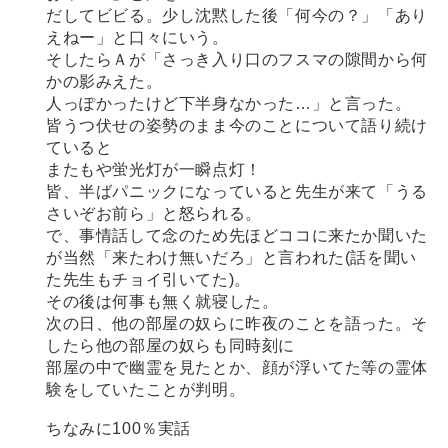
だしてビビる。少し沈黙した後「何今の？」「あり
えねー」と口々にいう。
そしたらＡが「さっき入り口のフスマの隙間から何
かの影みえた。
人っぽかったけど下半身なかった…」と言った。
皆うつ伏せの姿勢のまま今のことについて語り続け
ていると
またもや蛍光灯が一瞬点灯！
皆、半ばパニックになっていると先生が来て「うる
さいぞお前ら」と怒られる。
で、事情話して念のため先ほどココに来たか聞いた
が当然「来たわけ無いだろ」と言われた(話を聞い
た先生もチョイ引いてた)。
その後は何事も無く就寝した。
次の日、他の部屋の奴らに昨夜のことを語った。そ
したら他の部屋の奴らも同時刻に
部屋の中で幽霊を見たとか、顔が浮いてた等の霊体
験をしていたことが判明。
ちなみに100％実話