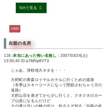
5chで見る
大鰐町
自殺の名所
116 :
本当にあった怖い名無し
：2007/03/24(土)
13:50:43 ID:a7MNp8VT0
じゃあ、津軽地方ネタを・・・
大鰐町の青森ロイヤルホテルに行くための道路
（冬季はスキーコースになって閉鎖されちゃう方の
道路）
大鰐山荘を過ぎてから少し行くと、クネクネのカー
ブ山道になるんだけど
その通り沿いの林の中は、知る人ぞ知る「自殺の名