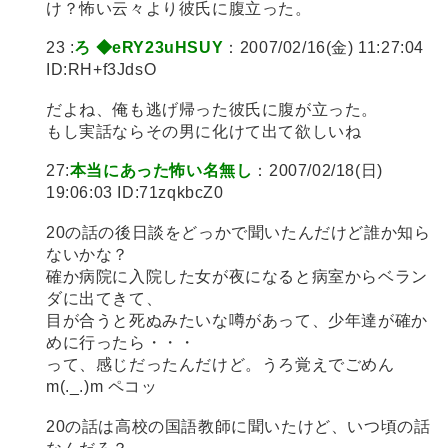
け？怖い云々より彼氏に腹立った。
23 :
ろ ◆eRY23uHSUY
：2007/02/16(金) 11:27:04
ID:RH+f3JdsO
だよね、俺も逃げ帰った彼氏に腹が立った。
もし実話ならその男に化けて出て欲しいね
27:
本当にあった怖い名無し
：2007/02/18(日)
19:06:03 ID:71zqkbcZ0
20の話の後日談をどっかで聞いたんだけど誰か知ら
ないかな？
確か病院に入院した女が夜になると病室からベラン
ダに出てきて、
目が合うと死ぬみたいな噂があって、少年達が確か
めに行ったら・・・
って、感じだったんだけど。うろ覚えでごめん
m(._.)m ペコッ
20の話は高校の国語教師に聞いたけど、いつ頃の話