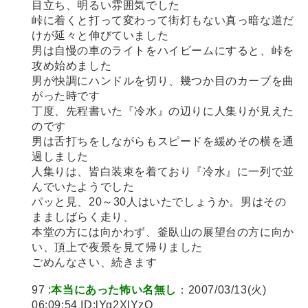
目立ち、明るい雰囲気でした
峠に着くと打って変わって街灯もない真っ暗な道だ
けが延々と伸びていました
男は自慢の車のライトをハイビームにすると、峠を
攻め始めました
男が快調にハンドルを切り、幾つか目のカーブを曲
がった時です
丁度、先程書いた『冷水』の辺りに人集りが見えた
のです
男は舌打ちをしながらもスピードを緩めその横を通
過しました
人集りは、皆白装束を着ており『冷水』に一列で並
んでいたようでした
パッと見、20～30人はいたでしょうか。男はその
まましばらく走り、
本堂の方には向かわず、釜臥山の展望台の方に向か
い、頂上で夜景を見て帰りました
ごめんなさい、続きます
97 :
本当にあった怖い名無し
：2007/03/13(火)
06:09:54 ID:lYq2XlYzO