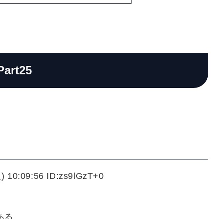
Part25
 10:09:56 ID:zs9lGzT+0
ある