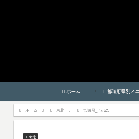
ホーム
都道府県別メ
ホーム
東北
宮城県_Part25
東北