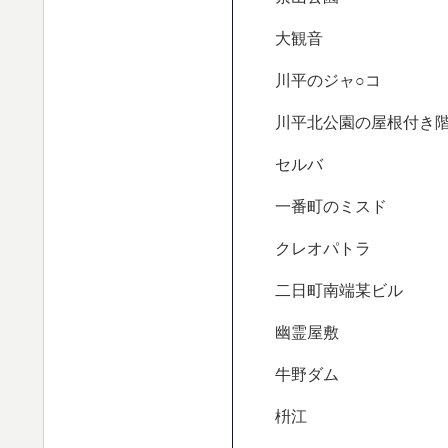
大観音
川平のジャ○コ
川平北公園の屋根付き
セルバ
一番町のミスド
クレオパトラ
二日町南端某ビル
幽霊屋敷
牛野ダム
枡江