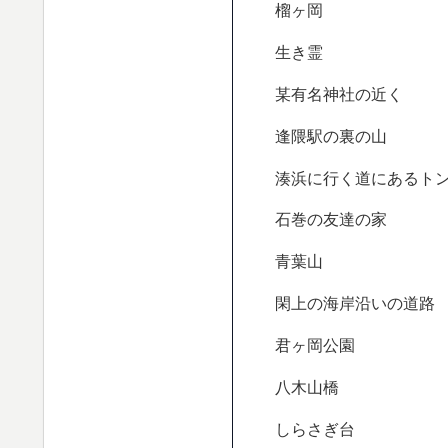
榴ヶ岡
生き霊
某有名神社の近く
逢隈駅の裏の山
湊浜に行く道にあるト
石巻の友達の家
青葉山
閑上の海岸沿いの道路
君ヶ岡公園
八木山橋
しらさぎ台