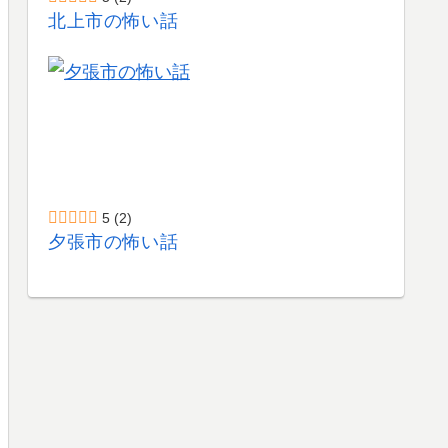
北上市の怖い話
5
(2)
夕張市の怖い話