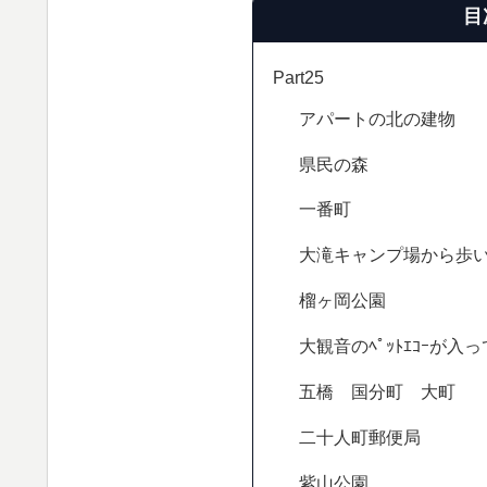
目
Part25
アパートの北の建物
県民の森
一番町
大滝キャンプ場から歩
榴ヶ岡公園
大観音のﾍﾟｯﾄｴｺｰが
五橋 国分町 大町
二十人町郵便局
紫山公園