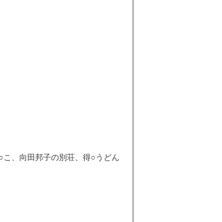
○こ、向田邦子の別荘、得○うどん