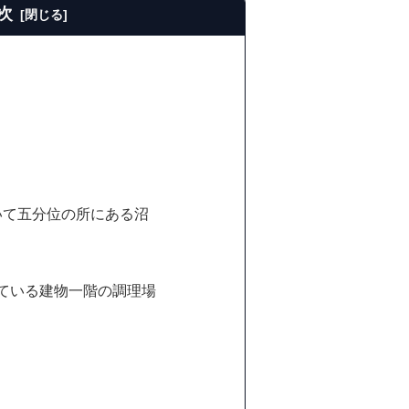
次
いて五分位の所にある沼
入っている建物一階の調理場