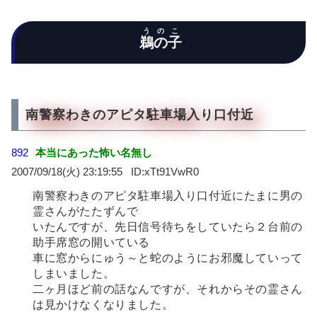
うのこ
鵜の子
南警察わきのアピタ駐車場入り口付近
892
本当にあった怖い名無し
2007/09/18(火) 23:19:55
xTt91VwR0
南警察わきのアピタ駐車場入り口付近にたまに男の
霊さんがたたずんで
いたんですが、先日信号待ちをしていたら２台前の
助手席窓の開いている
車に窓からにゅう～と蛇のようにお邪魔していって
しまいました。
二ヶ月ほど前の話なんですが、それからその霊さん
は見かけなくなりました。