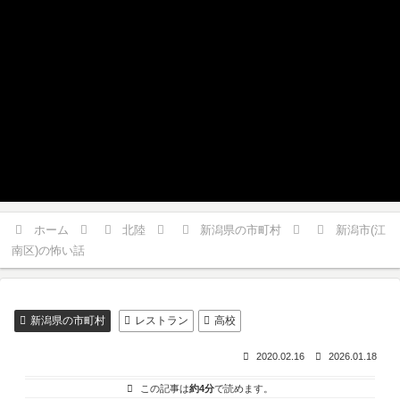
ホーム
北陸
新潟県の市町村
新潟市(江
南区)の怖い話
新潟県の市町村
レストラン
高校
2020.02.16
2026.01.18
この記事は
約4分
で読めます。