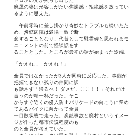
トロボの光が照らし出した
廃屋の姿は形容しがたい焦燥感・拒絶感を放ってい
るように思えた。
午前零時に差し掛かり奇妙なトラブルも続いたた
め、炭鉱病院は満場一致で断
念することとなり、代替として慰霊碑と思われるモ
ニュメントの前で怪談話をす
ることとした。ところが最初の話が始まった途端、
「かえれ… かえれ！」
全員ではなかったが3人が同時に反応した。事態が
把握できない残りの仲間に訳
も話さず「帰るべ！ ダメだ、ここ！！」それだけ
言うのが精一杯だった。そこ
からすぐ近くの侵入防止バリケードの向こうに留め
てあるバイクに向かって全員
一目散状態で走った。炭鉱事故と廃村というイメー
ジが作った都市伝説程度のも
のと全員が考えていた。