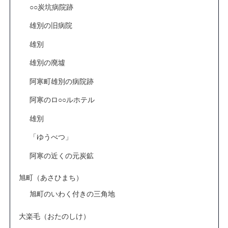
○○炭坑病院跡
雄別の旧病院
雄別
雄別の廃墟
阿寒町雄別の病院跡
阿寒のロ○○ルホテル
雄別
「ゆうべつ」
阿寒の近くの元炭鉱
旭町（あさひまち）
旭町のいわく付きの三角地
大楽毛（おたのしけ）