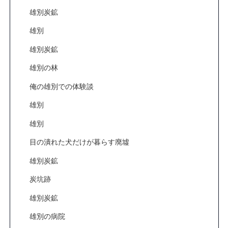
雄別炭鉱
雄別
雄別炭鉱
雄別の林
俺の雄別での体験談
雄別
雄別
目の潰れた犬だけが暮らす廃墟
雄別炭鉱
炭坑跡
雄別炭鉱
雄別の病院