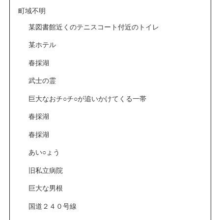
町域不明
某図書館近くのテニスコート付近のトイレ
某ホテル
春採湖
武士の霊
巨大なおチ○チ○が追いかけてくる一帯
春採湖
春採湖
あい○ょう
旧私立病院
巨大な男根
国道２４０号線