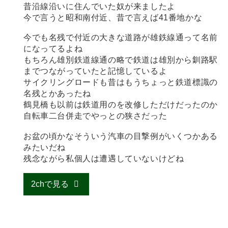
昔沿線沿いに住んでいた奴が来ましたよ
今で言うと昭和南付近、昔で言えば41番地かな
今でも名残で付近の大きな道路が雄鉄線通って名前
になってるよね
もちろん雄別鉄道線通の略で鉄道は雄別から釧路駅
までつながっていたと記憶しているよ
サイクリングロードも昔はもうちょっと鉄道標識の
名残とかあったね
鶴見橋も以前は鉄道用のを改修しただけだったのか
自転車二台併走でやっとの狭さだった
お盆の頃かなそういう汽車の目撃例がいくつかある
みたいだね
残念ながら私個人は遭遇していないけどね
2chで見る