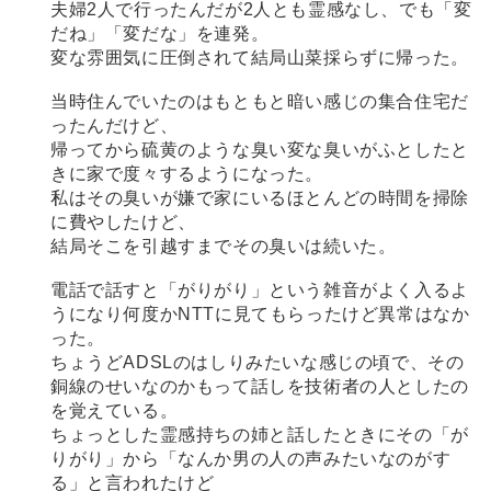
夫婦2人で行ったんだが2人とも霊感なし、でも「変
だね」「変だな」を連発。
変な雰囲気に圧倒されて結局山菜採らずに帰った。
当時住んでいたのはもともと暗い感じの集合住宅だ
ったんだけど、
帰ってから硫黄のような臭い変な臭いがふとしたと
きに家で度々するようになった。
私はその臭いが嫌で家にいるほとんどの時間を掃除
に費やしたけど、
結局そこを引越すまでその臭いは続いた。
電話で話すと「がりがり」という雑音がよく入るよ
うになり何度かNTTに見てもらったけど異常はなか
った。
ちょうどADSLのはしりみたいな感じの頃で、その
銅線のせいなのかもって話しを技術者の人としたの
を覚えている。
ちょっとした霊感持ちの姉と話したときにその「が
りがり」から「なんか男の人の声みたいなのがす
る」と言われたけど