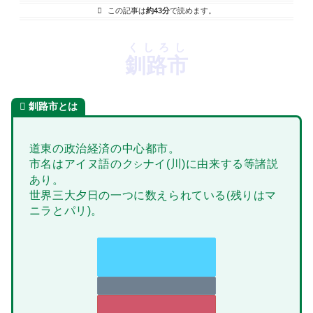
この記事は
約43分
で読めます。
くしろし
釧路市
釧路市とは
道東の政治経済の中心都市。
市名はアイヌ語のク
ナイ(川)に由来する等諸説
シ
あり。
世界三大夕日の一つに数えられている(残りはマ
ニラとパリ)。