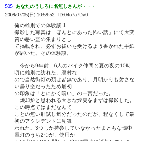
505
あなたのうしろに名無しさんが・・・
2009/07/05(日) 10:59:52
04o7a7Dy0
俺の雄別での体験談 1
撮影した写真は「ほんとにあった怖い話」にて大変
質の悪い霊の集まりとし
て掲載され、必ずお祓いを受けるよう書かれた手紙
が届いた。その体験談。
今から9年前、6人のバイク仲間と夏の夜の10時
頃に雄別に訪れた。廃村な
ので当然街灯の類は皆無であり、月明かりも射さな
い曇り空だったため最初
の印象は「とにかく暗い」の一言だった。
焼却炉と思われる大きな煙突をまずは撮影した。
この時点ではまだなんて
ことの無い肝試し気分だったのだが、程なくして最
初のアクシデントに見舞
われた。3つしか持参していなかったまともな懐中
電灯のうち2つが、使用か