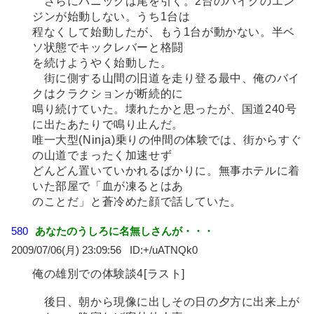
さらにパニックは尾を引く。2台のバイクのエン
ジンが始動しない。うち1台は
程なくして始動したが、もう1台が動かない。半ベ
ソ状態でキックレバーと格闘
を続けようやく始動した。
街に側する山間の旧道を走り登る最中、俺のバイ
クはクラクションが断続的に
鳴り続けていた。壊れたかと思ったが、国道240号
に出たあたりで鳴り止んだ。
唯一大型(Ninja)乗りの仲間の体験では、街からすぐ
の山道でまったく加速せず
どんどん置いていかれるばかりに。無事ホテルに着
いた部屋で「血が凍るとはあ
のことだ」と蒼冷めた顔で話していた。
580
あなたのうしろに名無しさんが・・・
2009/07/06(月) 23:09:56
+/uATNQk0
俺の雄別での体験談4[ラスト]
後日、朝から現像に出しその日の夕方に出来上が