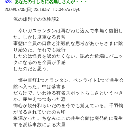
528
あなたのうしろに名無しさんが・・・
2009/07/05(日) 23:18:57
04o7a7Dy0
俺の雄別での体験談2
幸いガスランタンは再びねじ込んで事無く復旧し
た。しかし度重なる異常
事態に全員の口数と楽観的な思考があからさまに陰
り始めた。それでも続行
したのは怪異を認めたくない、認めた途端にパニッ
クになるのを全員が予感
したのだと思う。
懐中電灯1つとランタン、ペンライト1つで共生会
館へ入った。中は落書き
だらけで、いわゆる有名スポットらしさというべき
か。芽生えつつあった恐
怖心が幾分和らいだのを今でも覚えている。千羽鶴
が吊るされていたのも印
象深かった。ちなみにこの共生会館は突発的に発生
する炭鉱事故による大量