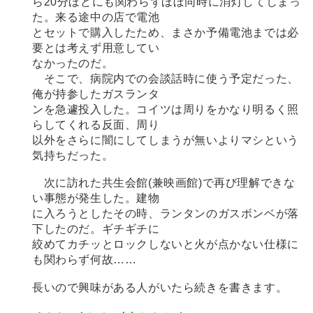
ら20分ほどにも関わらずほぼ同時に消灯してしまっ
た。来る途中の店で電池
とセットで購入したため、まさか予備電池までは必
要とは考えず用意してい
なかったのだ。
そこで、病院内での会談話時に使う予定だった、
俺が持参したガスランタ
ンを急遽投入した。コイツは周りをかなり明るく照
らしてくれる反面、周り
以外をさらに闇にしてしまうが無いよりマシという
気持ちだった。
次に訪れた共生会館(兼映画館)で再び理解できな
い事態が発生した。建物
に入ろうとしたその時、ランタンのガスボンベが落
下したのだ。ギチギチに
絞めてカチッとロックしないと火が点かない仕様に
も関わらず何故……
長いので興味がある人がいたら続きを書きます。