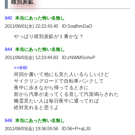
雄別炭鉱
840
本当にあった怖い名無し
2011/06/01(水) 22:22:43.40
SoqfhmDaO
やっぱり雄別炭鉱が１番かな？
844
本当にあった怖い名無し
2011/06/03(金) 12:23:44.83
zNWMGxhvP
>>840
何回か書いて他にも見た人いるらしいけど
サイクリングロードで自転車パンクして
夜中に歩きながら帰ってるときに
前から汽車が走ってくる音して汽笛鳴らされた
幽霊見たい人は毎日夜中に通ってれば
絶対見れると思うよ
848
本当にあった怖い名無し
2011/06/03(金) 19:36:59.56
56+P+qLJ0