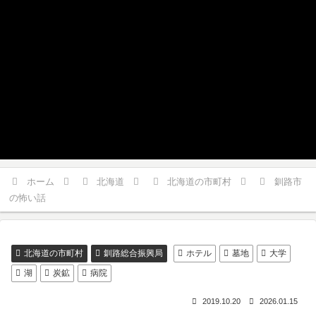
ホーム
北海道
北海道の市町村
釧路市
の怖い話
北海道の市町村
釧路総合振興局
ホテル
墓地
大学
湖
炭鉱
病院
2019.10.20
2026.01.15