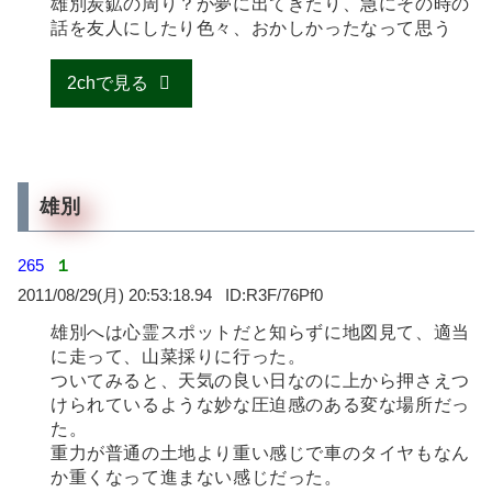
雄別炭鉱の周り？が夢に出てきたり、急にその時の
話を友人にしたり色々、おかしかったなって思う
2chで見る
雄別
265
１
2011/08/29(月) 20:53:18.94
R3F/76Pf0
雄別へは心霊スポットだと知らずに地図見て、適当
に走って、山菜採りに行った。
ついてみると、天気の良い日なのに上から押さえつ
けられているような妙な圧迫感のある変な場所だっ
た。
重力が普通の土地より重い感じで車のタイヤもなん
か重くなって進まない感じだった。