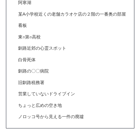
阿寒湖
某A小学校近くの老舗カラオケ店の２階の一番奥の部屋
看板
東○第○高校
釧路近郊の心霊スポット
白骨死体
釧路の〇〇病院
旧釧路税務署
営業していないドライブイン
ちょっと広めの空き地
ノロッコ号から見える一件の廃墟