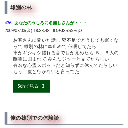
雄別の林
436
あなたのうしろに名無しさんが・・・
2009/07/03(金) 18:38:48
+J3SS9EqO
お客さんに聞いた話し 寝不足でどうしても眠くな
って 雄別の林に車止めて 仮眠してたら
車がギシギシ揺れる音で目が覚めたら ５、６人の
幽霊に囲まれて みんなジッーと見てたらしい
有名な心霊スポットだと知らずに休んでたらしい
もう二度と行かないと言ってた
5chで見る
俺の雄別での体験談