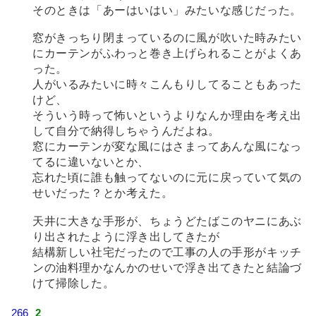
そのときは「あーはいはい」みたいな感じだった。
窓がきっちり閉まっているのに風が吹いた時みたい
にカーテンがふわっと巻き上げられることがよくあ
った。
人がいるみたいに時々こんもりしてることもあった
けど、
そういう時って怖いというよりなんか理由を考え出
して自分で納得しちゃうんだよね。
窓にカーテンが変な風にはさまってあんな風になっ
てるに違いないとか、
忘れた頃に誰も触ってないのに元に戻っていて気の
せいだった？とか考えた。
天井に大きな手形が、ちょうどたばこのヤニにあぶ
り出されたように浮き出してきたが
結構新しい社宅だったので工事の人の手形がキッチ
ンの油料理かなんかのせいで浮き出てきたと結論づ
けて掃除した。
266
2