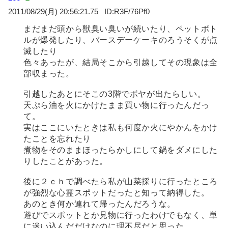
2011/08/29(月) 20:56:21.75
R3F/76Pf0
まだまだ頭から獣臭い臭いが続いたり、ペットボト
ルが爆発したり、バースデーケーキのろうそくが点
滅したり
色々あったが、結局そこから引越してその現象は全
部収まった。
引越したあとにそこの3階でボヤが出たらしい。
天ぷら油を火にかけたまま買い物に行ったんだっ
て。
実はここにいたときは私も何度か火にやかんをかけ
たことを忘れたり
煮物をそのままほったらかしにして鍋をダメにした
りしたことがあった。
後に２ｃｈで調べたら私が山菜採りに行ったところ
が強烈な心霊スポットだったと知って納得した。
あのとき何か連れて帰ったんだろうな。
遊びでスポットとか見物に行ったわけでもなく、単
に迷い込んだだけなのに理不尽だと思った。