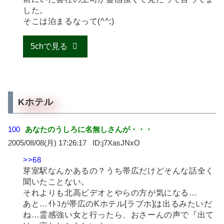
した。
そこは泊まるなって(^^;)
5chで見る
Kホテル
100
あなたのうしろに名無しさんが・・・
2005/08/08(月) 17:26:17
j7XasJNxO
>>68
芽室駅なんかあるの？うち帯広だけどそんな話全く
聞いたことない。
それよりも北高ビデオとやらの方が気になる…
あと…ｲﾄｺが帯広のKホテル[ラブホ]は出るみたいだ
ね…霊感強い女と行ったら、おさーんの声で『出て