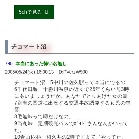
5chで見る
チョマート沼
790
本当にあった怖い名無し
2005/05/24(火) 16:00:13
PVerzW900
チョマート沼 5中川の佐久駅って本当にでるの
6千代田堰 十勝川温泉の近くで25年くらい前3時
にあいましょうだか、あなたでとりあげた女の霊
7別海の国道に出没する交通事故誘発する女児の怨
霊
8毛無峠って噂だけなの。
9当丸峠 定期観光バスでｶﾞｲﾄﾞさんなんかいって
た。
10青山ﾄﾝﾈﾙ 和久井の2時ですよて゛やってた。