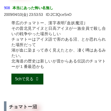
908
本当にあった怖い名無し
2009/04/10(金) 23:53:53
2C3QceSnO
帯広のチョマトー、漢字表明｢血妖魔沼｣
その昔北見アイヌと日高アイヌが一族全員で殺し合
いの戦争やった場所らしい
チョマトーはアイヌ語で害のある沼、とか恐れられ
た場所だって
湖が血に染まって赤く見えたとか、凄く噂はあるみ
たい。
北海道の歴史は新しいが昔からある伝説のチョマト
ーが１番最恐かも
5chで見る
チョマトー沼