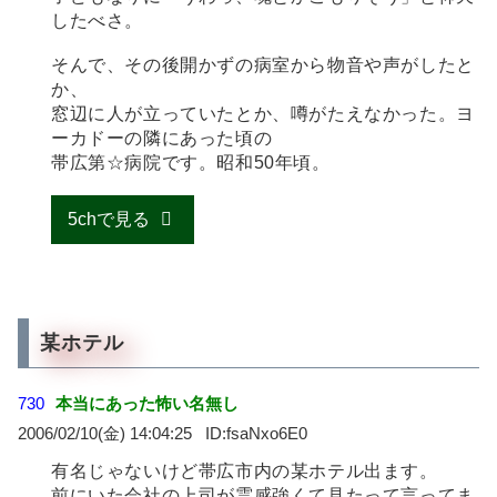
したべさ。
そんで、その後開かずの病室から物音や声がしたと
か、
窓辺に人が立っていたとか、噂がたえなかった。ヨ
ーカドーの隣にあった頃の
帯広第☆病院です。昭和50年頃。
5chで見る
某ホテル
730
本当にあった怖い名無し
2006/02/10(金) 14:04:25
fsaNxo6E0
有名じゃないけど帯広市内の某ホテル出ます。
前にいた会社の上司が霊感強くて見たって言ってま