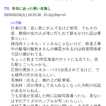
791
本当にあった怖い名無し
2005/05/24(火) 18:25:38
2q13hp+x0
>>790
行者の滝：近い所にすんでるけど初耳。でもその
昔、難病の女の人が滝に打たれて願をかけた話は事
実らしい。
雄信内トンネル：トンネルじゃないけど、鉄道工事
中の飯場の飯炊きさんの幽霊が出るのは鉄道関係者
で語り継がれてる。
ちょっと前までJR北海道のサイトにも出てた。佐
久駅とごっちゃかも。
乙部の豊浜トンネル：バス1台流されてるけど、で
も積丹の方が出るらしい。
毛無峠：出るよ。橋の上の駐車場。
当丸峠：沼が増水して出られなくなった大蛇の伝説
があるからねえ。
でも旧道が完成した時に記録写真撮ったら、居ない
はずのアイヌのカップルが写ったらしい。