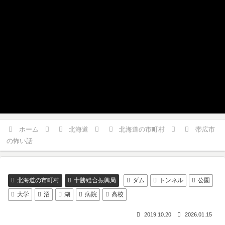
ホーム
北海道
北海道の市町村
帯広市
の怖い話
北海道の市町村
十勝総合振興局
ダム
トンネル
公園
大学
沼
湖
病院
高校
2019.10.20
2026.01.15