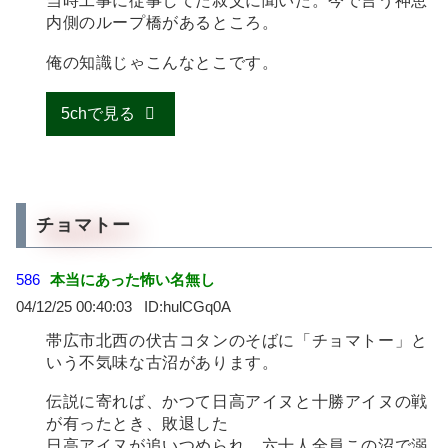
当時工事に従事してた叔父に聞いた。今で言う神恵
内側のループ橋があるところ。
俺の知識じゃこんなとこです。
5chで見る
チョマトー
586
本当にあった怖い名無し
04/12/25 00:40:03
hulCGq0A
帯広市北西の伏古コタンのそばに「チョマトー」と
いう不気味な古沼があります。
伝説に寄れば、かつて日高アイヌと十勝アイヌの戦
が有ったとき、敗退した
日高アイヌが追いつめられ、六十人全員この沼で溺