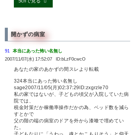
5chで見る
開かずの病室
91
本当にあった怖い名無し
2007/11/07(水) 17:52:07
bLzF0cwcO
あなたの家のあかずの間スレより転載
324本当にあった怖い名無し
sage2007/11/05(月)02:37:29ID:zxgrzle70
私の家ではないが、子どもの頃父が入院していた病
院では、
税金対策だか稼働率操作だかの為、ベッド数を減ら
すとかで
父の階の端の病室のドアを外から漆喰で埋めてい
た。
子どもなりに「うわっ、魂とかこもりそう」と仰天