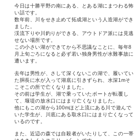
今日は十勝平野の南にある、とある湖にまつわる怖
い話です。
数年前、川をせき止めて拓成湖という人造湖ができ
ました。
渓流下りや川釣りができる、アウトドア派には見逃
せない場所です。
この小さい湖ができてから不思議なことに、毎年8
月上旬ごろになると必ず若い独身男性が水難事故に
遭います。
去年は男性が、さして深くないこの湖で、履いてい
た胴長に水が入って湖底に引きずられ、水深1mそ
こそこの所で亡くなりました。
その前は学生が、湖で乗っていたボートが転覆し
て、堰堤の放水口にはまり亡くなりました。
他にもこの湖から100mほど上流にある川で遊んで
いた学生が、川底にある取水口にはまり亡くなって
いるのです。
また、近辺の森では自殺者がいたりして、この一帯