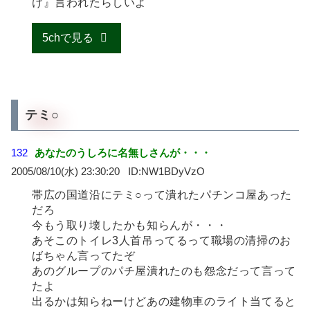
け』言われたらしいよ
5chで見る
テミ○
132
あなたのうしろに名無しさんが・・・
2005/08/10(水) 23:30:20
NW1BDyVzO
帯広の国道沿にテミ○って潰れたパチンコ屋あった
だろ
今もう取り壊したかも知らんが・・・
あそこのトイレ3人首吊ってるって職場の清掃のお
ばちゃん言ってたぞ
あのグループのパチ屋潰れたのも怨念だって言って
たよ
出るかは知らねーけどあの建物車のライト当てると