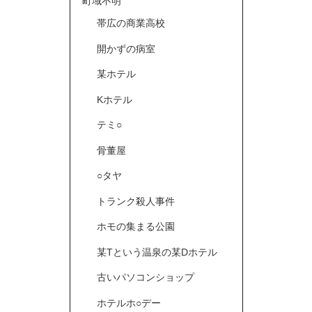
町域不明
帯広の商業高校
開かずの病室
某ホテル
Kホテル
テミ○
骨董屋
○タヤ
トランク殺人事件
ホモの集まる公園
某Tという温泉の某Dホテル
古いパソコンショップ
ホテルホ○デー