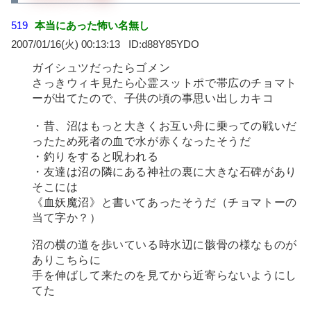
519
本当にあった怖い名無し
2007/01/16(火) 00:13:13
d88Y85YDO
ガイシュツだったらゴメン
さっきウィキ見たら心霊スットポで帯広のチョマト
ーが出てたので、子供の頃の事思い出しカキコ
・昔、沼はもっと大きくお互い舟に乗っての戦いだ
ったため死者の血で水が赤くなったそうだ
・釣りをすると呪われる
・友達は沼の隣にある神社の裏に大きな石碑があり
そこには
《血妖魔沼》と書いてあったそうだ（チョマトーの
当て字か？）
沼の横の道を歩いている時水辺に骸骨の様なものが
ありこちらに
手を伸ばして来たのを見てから近寄らないようにし
てた