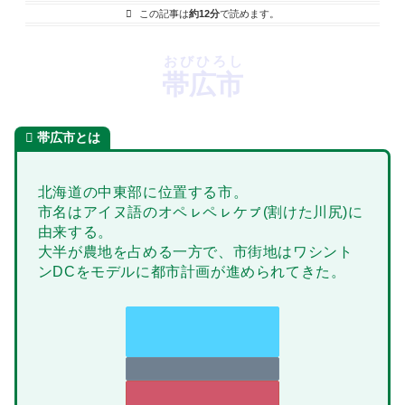
この記事は
約12分
で読めます。
おびひろし
帯広市
帯広市とは
北海道の中東部に位置する市。
市名はアイヌ語のオペㇾペㇾケㇷ゚(割けた川尻)に
由来する。
大半が農地を占める一方で、市街地はワシント
ンDCをモデルに都市計画が進められてきた。