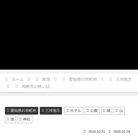
ホーム
東海
愛知県の市町村
三河地方
岡崎市の怖い話
愛知県の市町村
三河地方
ホテル
公園
城
山
池
神社
2019.10.31
2026.01.18