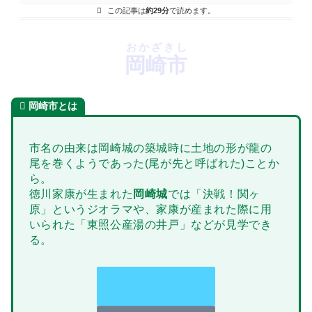
この記事は
約29分
で読めます。
おかざきし
岡崎市
岡崎市
とは
市名の由来は岡崎城の築城時に土地の形が龍の
尾を巻くようであった(尾が先と呼ばれた)ことか
ら。
徳川家康が生まれた
岡崎城
では「決戦！関ヶ
原」というジオラマや、家康が産まれた際に用
いられた「東照公産湯の井戸」などが見学でき
る。