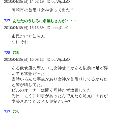
2010/04/18(日) 14:52:19
oLIWjcdoO
岡崎市の首吊り女神像って出た？
727
あなたのうしろに名無しさんが・・・
2010/04/18(日) 15:15:39
npnq7Lel0
市民だけど知らん
なにそれ
728
726
2010/04/18(日) 16:08:12
oLIWjcdoO
ある飲食店の壁んﾄｺに女神像？がある以前は足が浮
いてる状態だった
当時いろんな事故があり女神が首吊りしてるからだ
と皆が噂してた。
ビルのオーナーは聞く耳持たず放置してた
先日、近くに用事があったんで見たら足元に土台が
増築されてたよＰＣ規制だがや
737
726