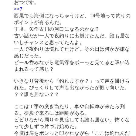
おつです。
>>7
西尾でも海側になっちゃうけど、14号地って釣りの
ポイントが有るんだ。
丁度、矢作古川の河口になるのかな？
古い話だが一人で夜釣りに出掛けたんだ、誰も居な
いしチャンスと思ってたんよ。
一人で夜釣りは慣れてたけど、その日は何かが嫌な
感じだった。
ビール呑みながら電気浮をボーっと見てると吸い込
まれるって感じ？
いきなり背後から「釣れますか？」って声を掛けら
れた。びっくりして声も出なかったが振り向いた。
？？誰も居ない？？
ここはＴ字の突き当たり、車や自転車が来たら判
る。徒歩で来るには距離がある。
ビビりながら周りを見渡しても誰も居ない。怖くな
って少しずつ片づけ始めた。
今度は肩をポンっと叩かれながら「ここは釣れんだ