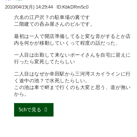
2010/04/19(月) 14:29:44
KbkDRm5c0
六名の江戸沢？の駐車場の裏です
二階建ての呑み屋さんのビルです。
最初は一人で開店準備してると変な音がするとか店
内を何かが移動していくって程度の話だった、
一人目は出勤して来ないボーイさんを自宅に迎えに
行ったら変死してたらしい
二人目はなぜか幸田駅から三河湾スカイラインに行
く途中の池？で水死したらしい。
この池は車で畔まで行くのも大変と思う、道が無い
から。
5chで見る