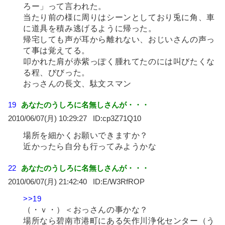
ろー」って言われた。
当たり前の様に周りはシーンとしており兎に角、車
に道具を積み逃げるように帰った。
帰宅しても声が耳から離れない、おじいさんの声っ
て事は覚えてる。
叩かれた肩が赤紫っぽく腫れてたのには叫びたくな
る程、びびった。
おっさんの長文、駄文スマン
19
あなたのうしろに名無しさんが・・・
2010/06/07(月) 10:29:27
cp3Z71Q10
場所を細かくお願いできますか？
近かったら自分も行ってみようかな
22
あなたのうしろに名無しさんが・・・
2010/06/07(月) 21:42:40
E/W3RfROP
>>19
（・ｖ・）＜おっさんの事かな？
場所なら碧南市港町にある矢作川浄化センター（う