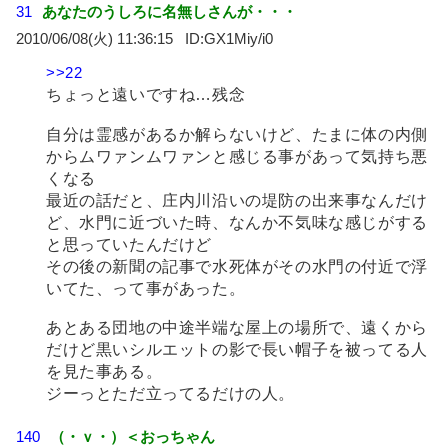
31
あなたのうしろに名無しさんが・・・
2010/06/08(火) 11:36:15
GX1Miy/i0
>>22
ちょっと遠いですね…残念
自分は霊感があるか解らないけど、たまに体の内側
からムワァンムワァンと感じる事があって気持ち悪
くなる
最近の話だと、庄内川沿いの堤防の出来事なんだけ
ど、水門に近づいた時、なんか不気味な感じがする
と思っていたんだけど
その後の新聞の記事で水死体がその水門の付近で浮
いてた、って事があった。
あとある団地の中途半端な屋上の場所で、遠くから
だけど黒いシルエットの影で長い帽子を被ってる人
を見た事ある。
ジーっとただ立ってるだけの人。
140
（・ｖ・）＜おっちゃん