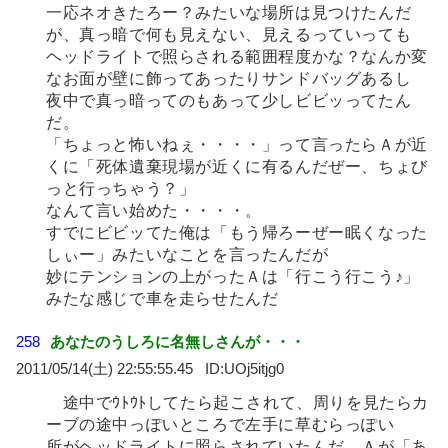
一応ネオきたろー？みたいな場所は見つけたんだ
が、真っ暗で何も見えない、見えるっていっても
ヘッドライトで照らされる範囲程度かな？なんか変
なお面が壁に飾ってあったりサンドバッグあるし
夜中で真っ暗ってのもあって少しビビッってたん
だ。
「ちょっと怖いねぇ・・・・」って言ったらＡが近
くに「死体遺棄現場が近くに有るんだぜー、ちょび
っと行っちゃう？」
なんて言い始めた・・・・。
すでにビビッてた俺は「もう帰ろーぜー眠くなった
しぃー」みたいなことを言ったんだが
妙にテンションの上がったＡは「行こう行こう♪」
みたな感じで車を走らせたんだ
258
あなたのうしろに名無しさんが・・・
2011/05/14(土) 22:55:55.45
UOj5itjg0
途中でｳﾄｳﾄしてたら起こされて、周りを見たらカ
ーブの途中っぽいところで左手に草むらっぽい
所がヘッドライトに照らされていたんだ、Ａが「あ