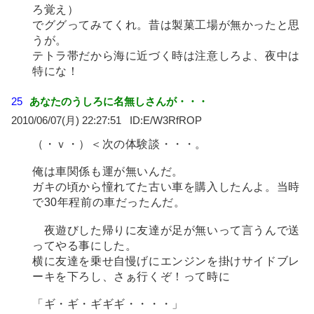
ろ覚え）
でググってみてくれ。昔は製菓工場が無かったと思
うが。
テトラ帯だから海に近づく時は注意しろよ、夜中は
特にな！
25
あなたのうしろに名無しさんが・・・
2010/06/07(月) 22:27:51
E/W3RfROP
（・ｖ・）＜次の体験談・・・。
俺は車関係も運が無いんだ。
ガキの頃から憧れてた古い車を購入したんよ。当時
で30年程前の車だったんだ。
夜遊びした帰りに友達が足が無いって言うんで送
ってやる事にした。
横に友達を乗せ自慢げにエンジンを掛けサイドブレ
ーキを下ろし、さぁ行くぞ！って時に
「ギ・ギ・ギギギ・・・・」