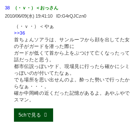
38
（・ｖ・）＜おっさん
2010/06/09(水) 19:41:10
G4rQJCzn0
（・ｖ・）＜やぁ
>>36
首ちょんソアラは、サンルーフから顔を出してた女
の子がガードを潜った際に
ガードが低くて首から上をぶつけて亡くなったって
話だったと思う。
都市伝説っぽいケド、現場見に行ったら確かにシミ
っぽいのが付いてたなぁ。
でも場所を思い出せんのよ。酔った勢いで行ったか
らなぁ・・・。
確か中岡崎の近くだった記憶があるよ。あやふやで
スマン。
5chで見る