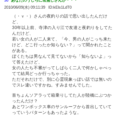
36
あなたのうしろに名無しさんが・・・
2010/06/09(水) 09:11:39
kEls1LdT0
（・ｖ・）さんの夜釣りの話で思い出したんだけ
ど、
30年以上前、寺津の入り江で友達と夜釣りをしてた
んだけど、
若い女の人が二人来て、「今、男の人がこっち来た
けど、どこ行ったか知らない？」って聞かれたこと
がある。
ぼくたちは男なんて見てないから「知らないよ」っ
て答えたけど、
女の人たち不審がってしばらく二人で何かしゃべっ
てて結局どっか行っちゃった。
ただそれだけで、別に心霊現象っぽい話では無いの
でスレ違いですかね。すみませんでした。
首ちょんソアラって箱乗りしてた人が陸橋にぶつか
ったんだけ？
あとワンボックス車のサンルーフから首出していて
っていうパターンもあったような。