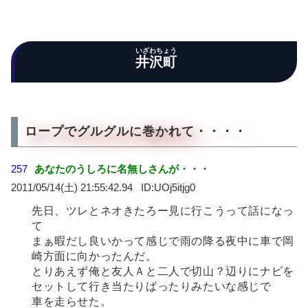
いざわちょう
井沢町
ロープでグルグルに巻かれて・・・・
257
あなたのうしろに名無しさんが・・・
2011/05/14(土) 21:55:42.94
UOj5itjg0
先日、ツレとネオきたろー見に行こうって話になっ
て
まぁ暇だし良いかって感じで雨の降る夜中に車で岡
崎方面に向かったんだ。
とりあえず俺と友人Ａと二人で切山？辺りにナビを
セットして行き当たりばったりみたいな感じで
車を走らせた。