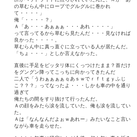
の草むらん中にロープでグルグルに巻かれ
て・・・・」
俺「・・・・？」
Ａ「あ・・・あぁぁぁ・・・あれ・・・・」
って言ってるから草むら見たんだ・・・見なければ
良かった・・・・。
草むらん中に真っ直ぐに立っている人が居たんだ。
「ちょ・・・」としか言えなかった。
直後に手足をピッタリ体にくっつけたまま？首だけ
をグングン降ってこっちに向かってきたんだ
二人で「うわぁぁぁぁｑあｓｗでｒｆｔｇｙふじ
こ？？？」ってなったよ・・・しかも車の中を通り
過ぎて
俺たちの間をすり抜けて行ったんだ。
Ａの顔をみたら涙を流していた、俺も涙を流してい
た。
Ａは「なんなんだよぉｗあれー」みたいなこと言い
ながら車を走らせた。